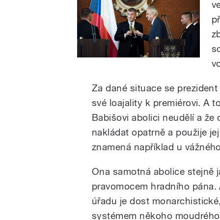
v
př
z
s
v
Za dané situace se prezident 
své loajality k premiérovi. A t
Babišovi abolici neudělí a ž
nakládat opatrně a použije je
znamená například u vážného
Ona samotná abolice stejně j
pravomocem hradního pána. A 
úřadu je dost monarchistické
systémem někoho moudrého, 