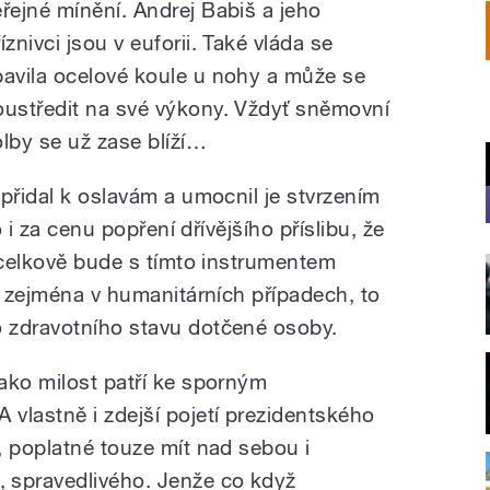
eřejné mínění. Andrej Babiš a jeho
íznivci jsou v euforii. Také vláda se
bavila ocelové koule u nohy a může se
oustředit na své výkony. Vždyť sněmovní
olby se už zase blíží…
přidal k oslavám a umocnil je stvrzením
o i za cenu popření dřívějšího příslibu, že
e celkově bude s tímto instrumentem
j zejména v humanitárních případech, to
 zdravotního stavu dotčené osoby.
ako milost patří ke sporným
vlastně i zdejší pojetí prezidentského
, poplatné touze mít nad sebou i
spravedlivého. Jenže co když