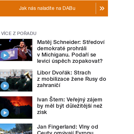
Jak nás naladíte na DABu
VÍCE Z POŘADU
Matěj Schneider: Středoví
demokraté prohráli
v Michiganu. Podaří se
levici úspěch zopakovat?
Libor Dvořák: Strach
z mobilizace žene Rusy do
zahraničí
Ivan Štern: Veřejný zájem
by měl být důležitější než
zisk
Jan Fingerland: Vlny od
Ceuty omývají Evropu