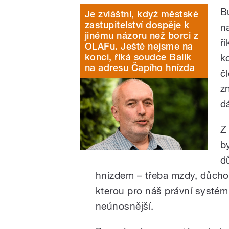
B
Je zvláštní, když městské
zastupitelství dospěje k
n
jinému názoru než borci z
ří
OLAFu. Ještě nejsme na
konci, říká soudce Balík
k
na adresu Čapího hnízda
č
z
d
Z
b
d
hnízdem – třeba mzdy, důchod
kterou pro náš právní systém
neúnosnější.