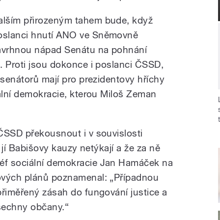
alším přirozeným tahem bude, když
oslanci hnutí ANO ve Sněmovně
avrhnou nápad Senátu na pohnání
. Proti jsou dokonce i poslanci ČSSD,
 senátorů mají pro prezidentovy hříchy
iální demokracie, kterou Miloš Zeman
ČSSD překousnout i v souvislosti
e jí Babišovy kauzy netýkají a že za ně
éf sociální demokracie Jan Hamáček na
ových plánů poznamenal: „Případnou
přiměřený zásah do fungování justice a
šechny občany.“