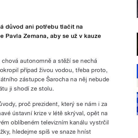
 důvod ani potřebu tlačit na
ce Pavla Zemana, aby se už v kauze
e chová autonomně a stěží se nechá
pokropil případ živou vodou, třeba proto,
átního zástupce Šarocha na něj nebude
tu ji shodí ze stolu.
ůvody, proč prezident, který se nám i za
havé ústavní krize v létě skrýval, opět na
vém oblíbeném televizním kanálu vystrčil
ůžky, hledejme spíš ve snaze hníst