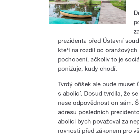
D
p
z
prezidenta před Ústavní soud
kteří na rozdíl od oranžových
pochopení, ačkoliv to je soc
ponižuje, kudy chodí.
Tvrdý oříšek ale bude muset 
s abolicí. Dosud tvrdila, že s
nese odpovědnost on sám. Š
adresu posledních prezident
abolici bych považoval za ne
rovnosti před zákonem pro v