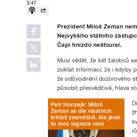
3:47
Prezident Miloš Zeman nemá
Nejvyššího státního zástup
Čapí hnízdo nešťoural.
Musí vědět, že šéf žalobců s
zviklat informací, že i kdyby 
že odůvodnění dozorového st
působit přesvědčivě, hlava stá
D
Petr Honzejk: Miloš
Zeman se dle vlastních
ž
kritérií zesměšnil. Ale jinak
s
to moc legrace není
r