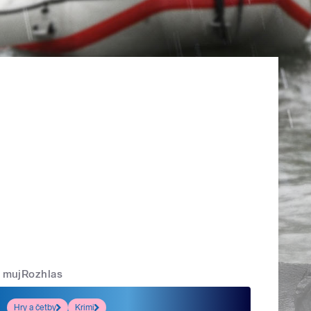
mujRozhlas
Hry a četby
Krimi