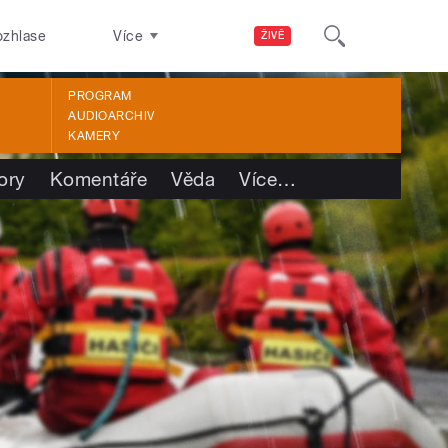
ozhlase
Více
ŽIVĚ
PROGRAM
AUDIOARCHIV
KAMERY
ory
Komentáře
Věda
Více
…