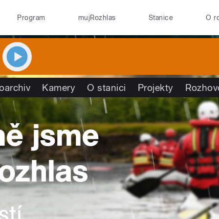
Program
mujRozhlas
Stanice
O r
oarchiv
Kamery
O stanici
Projekty
Rozhov