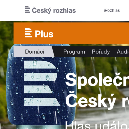
Přejít k hlavnímu obsahu
iRozhlas
Domácí
Program
Pořady
Audi