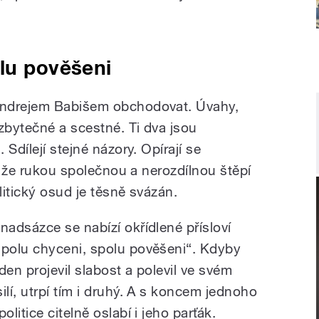
lu pověšeni
Andrejem Babišem obchodovat. Úvahy,
zbytečné a scestné. Ti dva jsou
Sdílejí stejné názory. Opírají se
í, že rukou společnou a nerozdílnou štěpí
itický osud je těsně svázán.
 nadsázce se nabízí okřídlené přísloví
spolu chyceni, spolu pověšeni“. Kdyby
eden projevil slabost a polevil ve svém
silí, utrpí tím i druhý. A s koncem jednoho
politice citelně oslabí i jeho parťák.