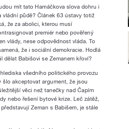
udou mít tato Hamáčkova slova dohru i
a vládní půdě? Článek 63 ústavy totiž
ká, že za abolici, kterou musí
ontrasignovat premiér nebo pověřený
len vlády, nese odpovědnost vláda. To
namená, že i sociální demokracie. Hodlá
ál dělat Babišovi se Zemanem křoví?
 hlediska všedního politického provozu
y šlo akceptovat argument, že jsou
ůležitější věci než tanečky nad Čapím
y nebo řešení bytové krize. Leč zátěž,
 představují Zeman s Babišem, je stále