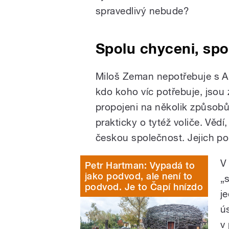
spravedlivý nebude?
Spolu chyceni, spo
Miloš Zeman nepotřebuje s 
kdo koho víc potřebuje, jsou 
propojeni na několik způsobů. 
prakticky o tytéž voliče. Věd
českou společnost. Jejich pol
V
Petr Hartman: Vypadá to
jako podvod, ale není to
„
podvod. Je to Čapí hnízdo
j
ú
v 