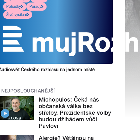
Pohádky
Pořady
Živé vysílání
Audiosvět Českého rozhlasu na jednom místě
NEJPOSLOUCHANĚJŠÍ
Michopulos: Čeká nás
občanská válka bez
střelby. Prezidentské volby
budou džihádem vůči
Pavlovi
Alergie? Většinou na