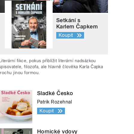
Setkání s
Karlem Čapkem
Koupit
Literární fikce, pokus přiblížit literární nadsázkou
spisovatele, filozofa, ale hlavně člověka Karla Čapka
trochu jinou formou.
Sladké Česko
Patrik Rozehnal
Koupit
Hornické vdovy