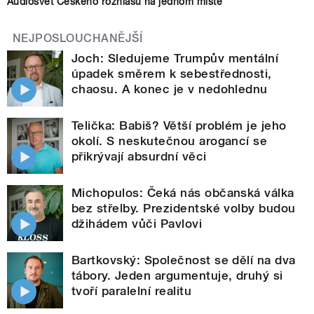
Audiosvět Českého rozhlasu na jednom místě
NEJPOSLOUCHANĚJŠÍ
Joch: Sledujeme Trumpův mentální
úpadek směrem k sebestřednosti,
chaosu. A konec je v nedohlednu
Telička: Babiš? Větší problém je jeho
okolí. S neskutečnou arogancí se
přikrývají absurdní věci
Michopulos: Čeká nás občanská válka
bez střelby. Prezidentské volby budou
džihádem vůči Pavlovi
Bartkovský: Společnost se dělí na dva
tábory. Jeden argumentuje, druhý si
tvoří paralelní realitu