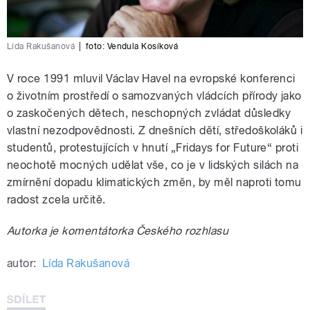
Lída Rakušanová
|
foto:
Vendula Kosíková
V roce 1991 mluvil Václav Havel na evropské konferenci
o životním prostředí o samozvaných vládcích přírody jako
o zaskočených dětech, neschopných zvládat důsledky
vlastní nezodpovědnosti. Z dnešních dětí, středoškoláků i
studentů, protestujících v hnutí „Fridays for Future“ proti
neochotě mocných udělat vše, co je v lidských silách na
zmírnění dopadu klimatických změn, by měl naproti tomu
radost zcela určitě.
Autorka je komentátorka Českého rozhlasu
autor:
Lída Rakušanová