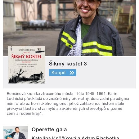
Šikmý kostel 3
Koupit
Románová kronika ztraceného města - léta 1945–1961. Karin
Lednická předkládá do značné míry převratný, dosavadní paradigma
měnící obraz hornického regionu, jehož zahlazenou historii stále
překrývá tlustá vrstva mýtů a zakořeněných stereotypů o „černé
zemi a rudém kraji“.
Operette gala
Kateřina Kněžíková a Adam Plachetka