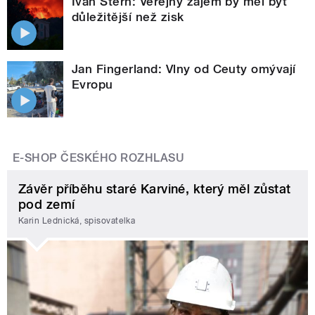
Ivan Štern: Veřejný zájem by měl být
důležitější než zisk
Jan Fingerland: Vlny od Ceuty omývají
Evropu
E-SHOP ČESKÉHO ROZHLASU
Závěr příběhu staré Karviné, který měl zůstat
pod zemí
Karin Lednická, spisovatelka