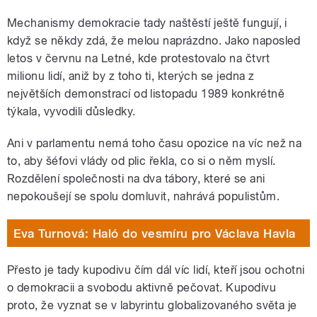
Mechanismy demokracie tady naštěstí ještě fungují, i
když se někdy zdá, že melou naprázdno. Jako naposled
letos v červnu na Letné, kde protestovalo na čtvrt
milionu lidí, aniž by z toho ti, kterých se jedna z
největších demonstrací od listopadu 1989 konkrétně
týkala, vyvodili důsledky.
Ani v parlamentu nemá toho času opozice na víc než na
to, aby šéfovi vlády od plic řekla, co si o něm myslí.
Rozdělení společnosti na dva tábory, které se ani
nepokoušejí se spolu domluvit, nahrává populistům.
Eva Turnová: Haló do vesmíru pro Václava Havla
Přesto je tady kupodivu čím dál víc lidí, kteří jsou ochotni
o demokracii a svobodu aktivně pečovat. Kupodivu
proto, že vyznat se v labyrintu globalizovaného světa je