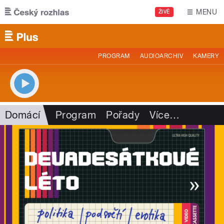
Přejít k hlavnímu obsahu
MENU
ŽIVĚ
PROGRAM
AUDIOARCHIV
KAMERY
Domácí
Program
Pořady
Více
…