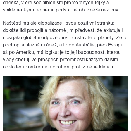
dneska, v éře sociálních sítí promořených fejky a
spikleneckými teoriemi, podstatně obtížnější než dřív.
Naštěstí má ale globalizace i svou pozitivní stránku:
dokáže lidi propojit a názorně jim předvést, že existuje i
cosi jako globální odpovědnost za stav této planety. Že to
pochopila hlavně mládež, a to od Austrálie, přes Evropu
až po Ameriku, má logiku: je to její budoucnost, kterou
vlády obětují ve prospěch přítomnosti každým dalším
odkladem konkrétních opatření proti změně klimatu.