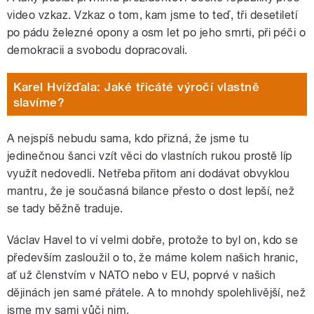
video vzkaz. Vzkaz o tom, kam jsme to teď, tři desetiletí
po pádu železné opony a osm let po jeho smrti, při péči o
demokracii a svobodu dopracovali.
Karel Hvížďala: Jaké třicáté výročí vlastně
slavíme?
A nejspíš nebudu sama, kdo přizná, že jsme tu
jedinečnou šanci vzít věci do vlastních rukou prostě líp
využít nedovedli. Netřeba přitom ani dodávat obvyklou
mantru, že je současná bilance přesto o dost lepší, než
se tady běžně traduje.
Václav Havel to ví velmi dobře, protože to byl on, kdo se
především zasloužil o to, že máme kolem našich hranic,
ať už členstvím v NATO nebo v EU, poprvé v našich
dějinách jen samé přátele. A to mnohdy spolehlivější, než
jsme my sami vůči nim.