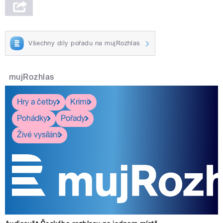
Všechny díly pořadu na mujRozhlas
mujRozhlas
Hry a četby
Krimi
Pohádky
Pořady
Živé vysílání