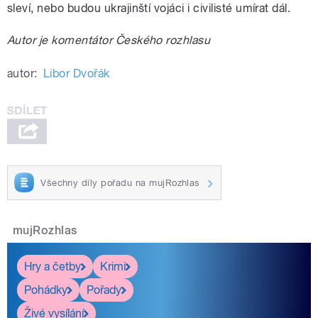
sleví, nebo budou ukrajinští vojáci i civilisté umírat dál.
Autor je komentátor Českého rozhlasu
autor:
Libor Dvořák
Všechny díly pořadu na mujRozhlas
mujRozhlas
Hry a četby
Krimi
Pohádky
Pořady
Živé vysílání