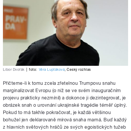
Libor Dvořák
|
foto:
Věra Luptáková
,
Český rozhlas
Přičteme-li k tomu zcela zřetelnou Trumpovu snahu
marginalizovat Evropu (o níž se ve svém inauguračním
projevu prakticky nezmínil) a dokonce ji dezintegrovat, je
obrázek snah o urovnání ukrajinské tragédie téměř úplný.
Pokud to má takhle pokračovat, je každá většinou
bohužel jen deklarovaně mírová snaha marná. Buď každý
z hlavních světových hráčů ze svých egoistických tužeb