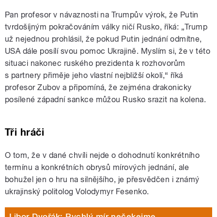
Pan profesor v návaznosti na Trumpův výrok, že Putin
tvrdošíjným pokračováním války ničí Rusko, říká: „Trump
už nejednou prohlásil, že pokud Putin jednání odmítne,
USA dále posílí svou pomoc Ukrajině. Myslím si, že v této
situaci nakonec ruského prezidenta k rozhovorům
s partnery přiměje jeho vlastní nejbližší okolí,“ říká
profesor Zubov a připomíná, že zejména drakonicky
posílené západní sankce můžou Rusko srazit na kolena.
Tři hráči
O tom, že v dané chvíli nejde o dohodnutí konkrétního
termínu a konkrétních obrysů mírových jednání, ale
bohužel jen o hru na silnějšího, je přesvědčen i známý
ukrajinský politolog Volodymyr Fesenko.
Libor Dvořák: Rychlý mír nečekejme