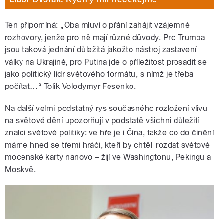
Ten připomíná: „Oba mluví o přání zahájit vzájemné
rozhovory, jenže pro ně mají různé důvody. Pro Trumpa
jsou taková jednání důležitá jakožto nástroj zastavení
války na Ukrajině, pro Putina jde o příležitost prosadit se
jako politický lídr světového formátu, s nímž je třeba
počítat…“ Tolik Volodymyr Fesenko.
Na další velmi podstatný rys současného rozložení vlivu
na světové dění upozorňují v podstatě všichni důležití
znalci světové politiky: ve hře je i Čína, takže co do činění
máme hned se třemi hráči, kteří by chtěli rozdat světové
mocenské karty nanovo – žijí ve Washingtonu, Pekingu a
Moskvě.