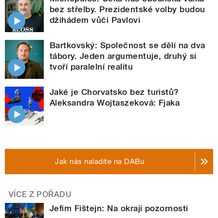
bez střelby. Prezidentské volby budou
džihádem vůči Pavlovi
Bartkovský: Společnost se dělí na dva
tábory. Jeden argumentuje, druhý si
tvoří paralelní realitu
Jaké je Chorvatsko bez turistů?
Aleksandra Wojtaszeková: Fjaka
Jak nás naladíte na DABu
VÍCE Z POŘADU
Jefim Fištejn: Na okraji pozornosti