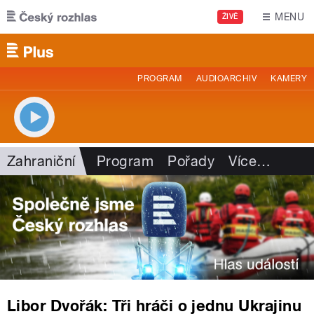
Přejít k hlavnímu obsahu
MENU
ŽIVĚ
PROGRAM
AUDIOARCHIV
KAMERY
Zahraniční
Program
Pořady
Více
…
Libor Dvořák: Tři hráči o jednu Ukrajinu