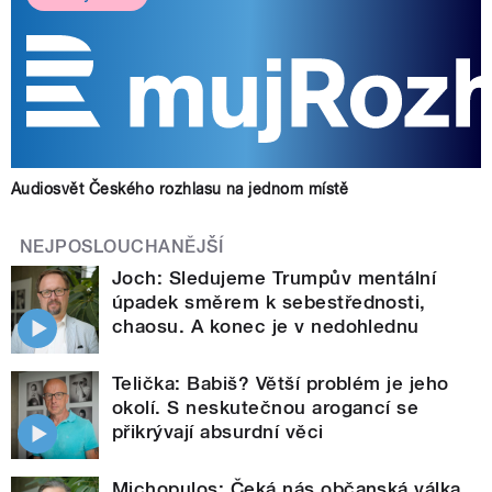
Audiosvět Českého rozhlasu na jednom místě
NEJPOSLOUCHANĚJŠÍ
Joch: Sledujeme Trumpův mentální
úpadek směrem k sebestřednosti,
chaosu. A konec je v nedohlednu
Telička: Babiš? Větší problém je jeho
okolí. S neskutečnou arogancí se
přikrývají absurdní věci
Michopulos: Čeká nás občanská válka