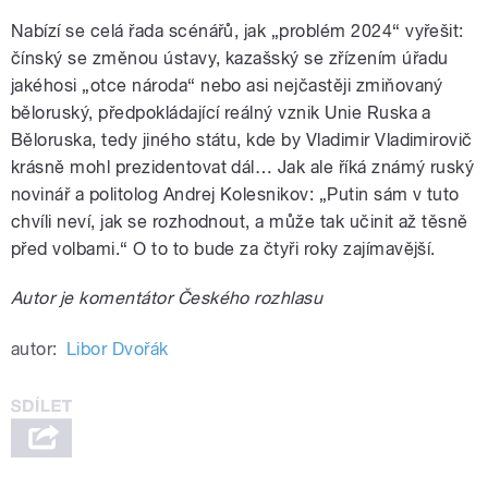
Nabízí se celá řada scénářů, jak „problém 2024“ vyřešit:
čínský se změnou ústavy, kazašský se zřízením úřadu
jakéhosi „otce národa“ nebo asi nejčastěji zmiňovaný
běloruský, předpokládající reálný vznik Unie Ruska a
Běloruska, tedy jiného státu, kde by Vladimir Vladimirovič
krásně mohl prezidentovat dál… Jak ale říká známý ruský
novinář a politolog Andrej Kolesnikov: „Putin sám v tuto
chvíli neví, jak se rozhodnout, a může tak učinit až těsně
před volbami.“ O to to bude za čtyři roky zajímavější.
Autor je komentátor Českého rozhlasu
autor:
Libor Dvořák