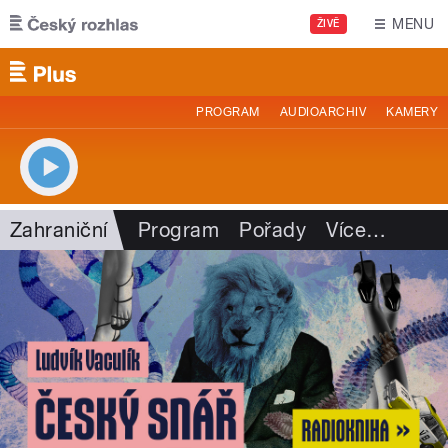
Přejít k hlavnímu obsahu
MENU
ŽIVĚ
PROGRAM
AUDIOARCHIV
KAMERY
Zahraniční
Program
Pořady
Více
…