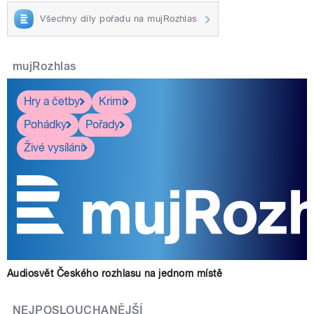
Všechny díly pořadu na mujRozhlas
mujRozhlas
Hry a četby
Krimi
Pohádky
Pořady
Živé vysílání
Audiosvět Českého rozhlasu na jednom místě
NEJPOSLOUCHANĚJŠÍ