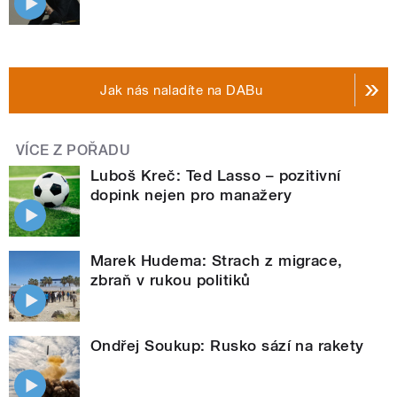
Jak nás naladíte na DABu
VÍCE Z POŘADU
Luboš Kreč: Ted Lasso – pozitivní
dopink nejen pro manažery
Marek Hudema: Strach z migrace,
zbraň v rukou politiků
Ondřej Soukup: Rusko sází na rakety