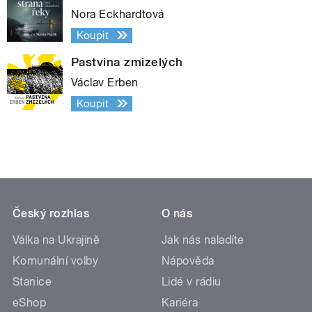
Nora Eckhardtová
Koupit
Pastvina zmizelých
Václav Erben
Koupit
Český rozhlas
O nás
Válka na Ukrajině
Jak nás naladíte
Komunální volby
Nápověda
Stanice
Lidé v rádiu
eShop
Kariéra