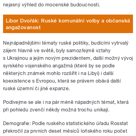
nejasný výhled do mocenské budoucnosti.
Libor Dvořák: Ruské komunální volby a občanská
angažovanost
Nejnápadnějšími tématy ruské politiky, budícími vytrvalý
zájem hlavně ve světě, byly samozřejmě vztahy
s Ukrajinou a jejím novým prezidentem, další možný vývoj
syrského vojenského angažmá (které by se podle
některých známek mohlo rozšířit i na Libyi) i další
koexistence s Evropou, která se právem obává další
ruské územní či jiné expanze.
Podívejme se ale i na pár méně nápadných témat, která
při pohledu zvenčí někdy možná trochu unikají.
Demografie: Podle ruského statistického úřadu Rosstat
překročil za prvních deset měsíců loňského roku počet