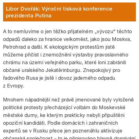
Libor Dvořák: Výroční tisková konference
prezidenta Putina
A to nemluvíme o jen těžko přijatelném „vývozu“ těchto
odpadů daleko za hranice velkoměst, jako jsou Moskva,
Petrohrad a další. K ekologickým protestům jistě
můžeme přičíst i znemožnění výstavby pravoslavného
chrámu na území veřejného parku, které loni zabránili
občané uralského Jekatěrinburgu. Znepokojivý pro
řadového Rusa je jistě i dovoz jaderného odpadu
z Evropy.
Mnohem nápadnější než právě jmenované byly vyloženě
politické protesty přecházející volbám do Moskevské
městské dumy, ke kterým prakticky nebyli připuštěni
opoziční kandidáti. Podle domácích i zahraničních
expertů se v Rusku přece jen poznenáhlu aktivizuje
občanská společnost – to je připisováno hlavně dospívání