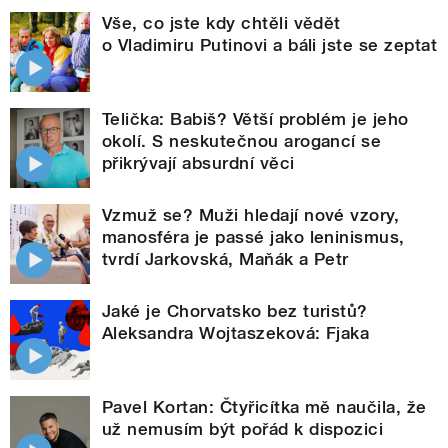
Vše, co jste kdy chtěli vědět
o Vladimiru Putinovi a báli jste se zeptat
Telička: Babiš? Větší problém je jeho
okolí. S neskutečnou arogancí se
přikrývají absurdní věci
Vzmuž se? Muži hledají nové vzory,
manosféra je passé jako leninismus,
tvrdí Jarkovská, Maňák a Petr
Jaké je Chorvatsko bez turistů?
Aleksandra Wojtaszeková: Fjaka
Pavel Kortan: Čtyřicítka mě naučila, že
už nemusím být pořád k dispozici