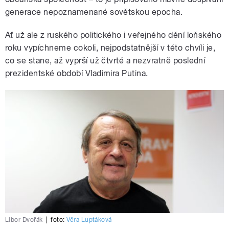
generace nepoznamenané sovětskou epocha.
Ať už ale z ruského politického i veřejného dění loňského
roku vypíchneme cokoli, nejpodstatnější v této chvíli je,
co se stane, až vyprší už čtvrté a nezvratně poslední
prezidentské období Vladimira Putina.
Libor Dvořák
|
foto:
Věra Luptáková