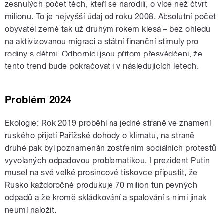
zesnulých počet těch, kteří se narodili, o více než čtvrt
milionu. To je nejvyšší údaj od roku 2008. Absolutní počet
obyvatel země tak už druhým rokem klesá – bez ohledu
na aktivizovanou migraci a státní finanční stimuly pro
rodiny s dětmi. Odborníci jsou přitom přesvědčeni, že
tento trend bude pokračovat i v následujících letech.
Problém 2024
Ekologie: Rok 2019 proběhl na jedné straně ve znamení
ruského přijetí Pařížské dohody o klimatu, na straně
druhé pak byl poznamenán zostřením sociálních protestů
vyvolaných odpadovou problematikou. I prezident Putin
musel na své velké prosincové tiskovce připustit, že
Rusko každoročně produkuje 70 milion tun pevných
odpadů a že kromě skládkování a spalování s nimi jinak
neumí naložit.