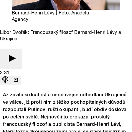
Bernard-Henri Lévy | Foto: Anadolu
Agency
Libor Dvořák: Francouzský filosof Bernard-Henri Lévy a
Ukrajina
3:31
Až zavilá srdnatost a neochvějné odhodlání Ukrajinců
ve válce, již proti nim z těžko pochopitelných důvodů
rozpoutali Putinovi ruští okupanti, budí obdiv doslova
po celém světě. Nejnověji to prokázal proslulý
francouzský filozof a publicista Bernard-Henri Lévi,
který těžce zkoušenou zemi projel se svým televizním