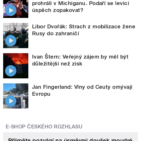
prohráli v Michiganu. Podaří se levici
úspěch zopakovat?
Libor Dvořák: Strach z mobilizace žene
Rusy do zahraničí
Ivan Štern: Veřejný zájem by měl být
důležitější než zisk
Jan Fingerland: Vlny od Ceuty omývají
Evropu
E-SHOP ČESKÉHO ROZHLASU
Přijměte pozvání na úsměvný doušek moudré