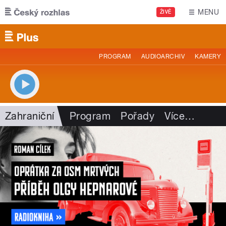
Přejít k hlavnímu obsahu
MENU
ŽIVĚ
PROGRAM
AUDIOARCHIV
KAMERY
Zahraniční
Program
Pořady
Více
…