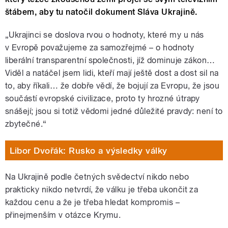
štábem, aby tu natočil dokument Sláva Ukrajině.
„Ukrajinci se doslova rvou o hodnoty, které my u nás
v Evropě považujeme za samozřejmé – o hodnoty
liberální transparentní společnosti, jíž dominuje zákon…
Viděl a natáčel jsem lidi, kteří mají ještě dost a dost sil na
to, aby říkali… že dobře vědí, že bojují za Evropu, že jsou
součástí evropské civilizace, proto ty hrozné útrapy
snášejí; jsou si totiž vědomi jedné důležité pravdy: není to
zbytečné.“
Libor Dvořák: Rusko a výsledky války
Na Ukrajině podle četných svědectví nikdo nebo
prakticky nikdo netvrdí, že válku je třeba ukončit za
každou cenu a že je třeba hledat kompromis –
přinejmenším v otázce Krymu.