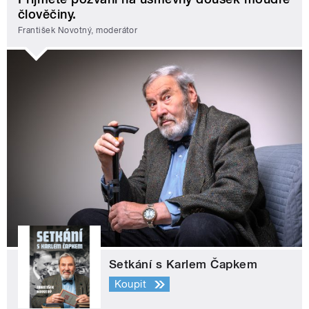
člověčiny.
František Novotný, moderátor
Setkání s Karlem Čapkem
Koupit