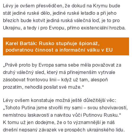
Lévy je ovšem přesvědčen, že dokud na Krymu bude
stát jediné ruské dělo, jediné ruské letadlo a při jeho
březích bude kotvit jediná ruská válečná loď, je to pro
Ukrajinu, a tedy i pro Evropu, přímo existenciální hrozba.
Karel Barták: Rusko stupňuje špionáž,
podvratnou činnost a informační válku v EU
„Právě proto by Evropa sama sebe měla považovat za
druhý válečný sled, který má přinejmenším vytrvale
zásobovat frontovou linii – když už tam, alespoň
prozatím, nehodlá posílat své muže.“
Lévy ovšem konstatuje možná ještě důležitější věc:
„Tohoto Putina jsme stvořili my sami – svou shovívavostí,
nemístnou laskavostí a naivitou vůči Putinovu Rusku.“
K tomu už jen dodejme, že o to významnější je náš
dnešní nepsaný závazek ve prospěch ukrajinského lidu.