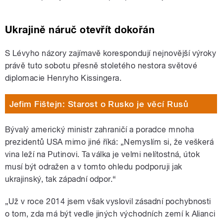
Ukrajině náruč otevřít dokořán
S Lévyho názory zajímavě korespondují nejnovější výroky
právě tuto sobotu přesně stoletého nestora světové
diplomacie Henryho Kissingera.
Jefim Fištejn: Starost o Rusko je věcí Rusů
Bývalý americký ministr zahraničí a poradce mnoha
prezidentů USA mimo jiné říká: „Nemyslím si, že veškerá
vina leží na Putinovi. Ta válka je velmi nelítostná, útok
musí být odražen a v tomto ohledu podporuji jak
ukrajinský, tak západní odpor.
“
„
Už v roce 2014 jsem však vyslovil zásadní pochybnosti
o tom, zda má být vedle jiných východních zemí k Alianci