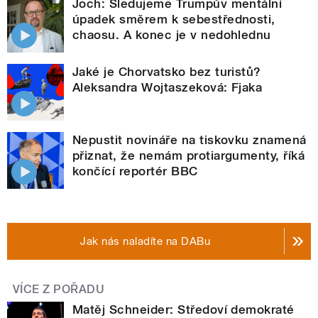
Joch: Sledujeme Trumpův mentální
úpadek směrem k sebestřednosti,
chaosu. A konec je v nedohlednu
Jaké je Chorvatsko bez turistů?
Aleksandra Wojtaszeková: Fjaka
Nepustit novináře na tiskovku znamená
přiznat, že nemám protiargumenty, říká
končící reportér BBC
Jak nás naladíte na DABu
VÍCE Z POŘADU
Matěj Schneider: Středoví demokraté