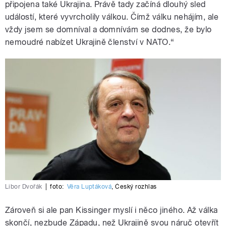
připojena také Ukrajina. Právě tady začíná dlouhý sled
událostí, které vyvrcholily válkou. Čímž válku nehájím, ale
vždy jsem se domníval a domnívám se dodnes, že bylo
nemoudré nabízet Ukrajině členství v NATO.“
Libor Dvořák
|
foto:
Věra Luptáková
,
Český rozhlas
Zároveň si ale pan Kissinger myslí i něco jiného. Až válka
skončí, nezbude Západu, než Ukrajině svou náruč otevřít