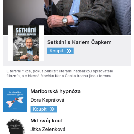
Setkání s Karlem Čapkem
Koupit
Literární fikce, pokus přiblížit literární nadsázkou spisovatele,
filozofa, ale hlavně člověka Karla Čapka trochu jinou formou.
Mariborská hypnóza
Dora Kaprálová
Koupit
Mít svůj kout
Jitka Zelenková