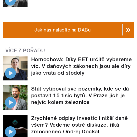
Jak nás naladíte na DABu
VÍCE Z POŘADU
Hornochová: Díky EET určitě vybereme
víc. V daňových zákonech jsou ale díry
jako vrata od stodoly
Stát vytipoval své pozemky, kde se dá
postavit 15 tisíc bytů. V Praze jich je
nejvíc kolem železnice
Zrychlené odpisy investic i nižší daně
všem? Vedeme ostré diskuze, říká
zmocněnec Ondřej Dočkal