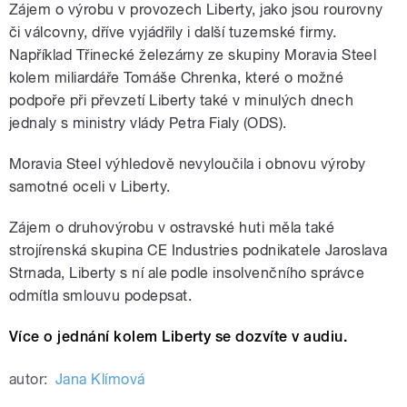
Zájem o výrobu v provozech Liberty, jako jsou rourovny
či válcovny, dříve vyjádřily i další tuzemské firmy.
Například Třinecké železárny ze skupiny Moravia Steel
kolem miliardáře Tomáše Chrenka, které o možné
podpoře při převzetí Liberty také v minulých dnech
jednaly s ministry vlády Petra Fialy (ODS).
Moravia Steel výhledově nevyloučila i obnovu výroby
samotné oceli v Liberty.
Zájem o druhovýrobu v ostravské huti měla také
strojírenská skupina CE Industries podnikatele Jaroslava
Strnada, Liberty s ní ale podle insolvenčního správce
odmítla smlouvu podepsat.
Více o jednání kolem Liberty se dozvíte v audiu.
autor:
Jana Klímová