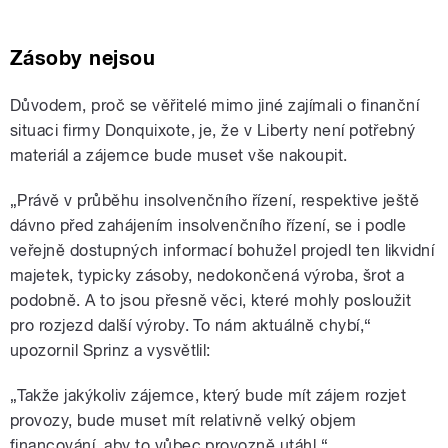
Zásoby nejsou
Důvodem, proč se věřitelé mimo jiné zajímali o finanční
situaci firmy Donquixote, je, že v Liberty není potřebný
materiál a zájemce bude muset vše nakoupit.
„Právě v průběhu insolvenčního řízení, respektive ještě
dávno před zahájením insolvenčního řízení, se i podle
veřejně dostupných informací bohužel projedl ten likvidní
majetek, typicky zásoby, nedokončená výroba, šrot a
podobně. A to jsou přesně věci, které mohly posloužit
pro rozjezd další výroby. To nám aktuálně chybí,
“
upozornil Sprinz a vysvětlil:
„
Takže jakýkoliv zájemce, který bude mít zájem rozjet
provozy, bude muset mít relativně velký objem
financování, aby to vůbec provozně utáhl.
“