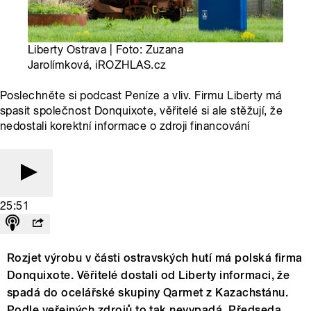
Liberty Ostrava | Foto: Zuzana
Jarolímková, iROZHLAS.cz
Poslechněte si podcast Peníze a vliv. Firmu Liberty má
spasit společnost Donquixote, věřitelé si ale stěžují, že
nedostali korektní informace o zdroji financování
25:51
Rozjet výrobu v části ostravských hutí má polská firma
Donquixote. Věřitelé dostali od Liberty informaci, že
spadá do ocelářské skupiny Qarmet z Kazachstánu.
Podle veřejných zdrojů to tak nevypadá. Předseda