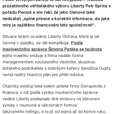
prozatímního věřitelského výboru Liberty Petr Sprinz v
pořadu Peníze a vliv řekl, že jeho členové také
nedostali „úplně přesné a korektní informace, do jaké
míry je zajištěno financování této společnosti“.
Situace kolem ocelárny Liberty Ostrava, která je od
června v úpadku, se dál komplikuje.
Podle
insolvenčního správce Šimona Petáka se hodnota
jejího majetku snižuje a firma nadále řízená
managementem současného vlastníka, skupinou
britského podnikatele s indickými kořeny Sandžíva Gupty,
nemá reálný finanční plán pro příští měsíce.
Otazníky existují také kolem polské firmy Donquixote z
Krakova, s níž podle zprávy insolvenčního správce
vedení Liberty podepsalo dvě smlouvy na obnovení
výroby v rourovně a válcovnách formou
takzvaného tollingu, a to již od srpna až do konce roku.