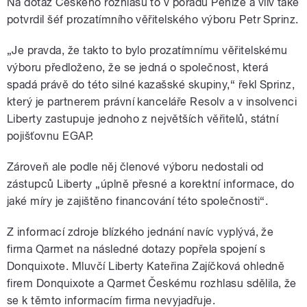
Na dotaz Českého rozhlasu to v pořadu Peníze a vliv také
potvrdil šéf prozatímního věřitelského výboru Petr Sprinz.
„Je pravda, že takto to bylo prozatímnímu věřitelskému
výboru předloženo, že se jedná o společnost, která
spadá právě do této silné kazašské skupiny,“ řekl Sprinz,
který je partnerem právní kanceláře Resolv a v insolvenci
Liberty zastupuje jednoho z největších věřitelů, státní
pojišťovnu EGAP.
Zároveň ale podle něj členové výboru nedostali od
zástupců Liberty „úplně přesné a korektní informace, do
jaké míry je zajištěno financování této společnosti
“
.
Z informací zdroje blízkého jednání navíc vyplývá, že
firma Qarmet na následné dotazy popřela spojení s
Donquixote. Mluvčí Liberty Kateřina Zajíčková ohledně
firem Donquixote a Qarmet Českému rozhlasu sdělila, že
se k těmto informacím firma nevyjadřuje.