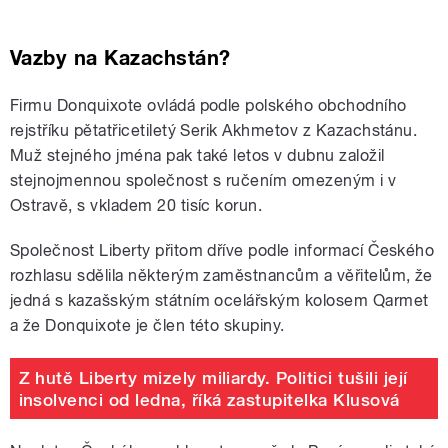
Vazby na Kazachstán?
Firmu Donquixote ovládá podle polského obchodního
rejstříku pětatřicetiletý Serik Akhmetov z Kazachstánu.
Muž stejného jména pak také letos v dubnu založil
stejnojmennou společnost s ručením omezeným i v
Ostravě, s vkladem 20 tisíc korun.
Společnost Liberty přitom dříve podle informací Českého
rozhlasu sdělila některým zaměstnancům a věřitelům, že
jedná s kazašským státním ocelářským kolosem Qarmet
a že Donquixote je člen této skupiny.
Z hutě Liberty mizely miliardy. Politici tušili její
insolvenci od ledna, říká zastupitelka Klusová