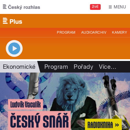
Přejít k hlavnímu obsahu
MENU
ŽIVĚ
PROGRAM
AUDIOARCHIV
KAMERY
Ekonomické
Program
Pořady
Více
…