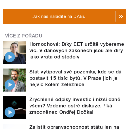
Jak nás naladíte na DABu
VÍCE Z POŘADU
Hornochová: Díky EET určitě vybereme
víc. V daňových zákonech jsou ale díry
jako vrata od stodoly
Stát vytipoval své pozemky, kde se dá
postavit 15 tisíc bytů. V Praze jich je
nejvíc kolem železnice
Zrychlené odpisy investic i nižší daně
všem? Vedeme ostré diskuze, říká
zmocněnec Ondřej Dočkal
Zajistit obranyschopnost státu jen na