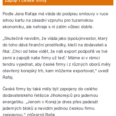
zapojí i české firmy
Podle Jana Rafaje má vláda do podpisu smlouvy v ruce
silnou kartu na zásadní vzpruhu pro tuzemskou
ekonomiku, ale nehraje s ní zatím vůbec dobře.
„Skutečně nevidím, že vláda jako (spolu)investor, který
do toho dává finanční prostředky, klečí na dodavateli a
říká: ‚Chci od tebe vidět, že náš export podpoříš ve tvé
zemi a zapojíš naše firmy už teď.‘ Máme si v rámci
tendru vyjednat, aby české firmy i z různých oborů měly
otevřený korejský trh, kam můžeme exportovat,“ uvedl
Rafaj.
České firmy by také měly být zapojeny do celého
dodavatelského řetězce Jihokorejců pro jadernou
energetiku. „Jenom v Koreji je dnes přes padesát
jaderných bloků a nevidím jedinou českou firmu
zapojenou,“ zdůraznil Rafaj.