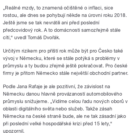
„Reálné mzdy, to znamená očištěné o inflaci, sice
rostou, ale dnes se pohybují někde na úrovni roku 2018.
Ještě jsme se tak nevrátili ani před poslední
předcovidový rok. A to domácnosti samozřejmě stále
cítí,“ uvedl Tomáš Dvořák.
Určitým rizikem pro příští rok může být pro Česko také
vývoj v Německu, které se stále potýká s problémy v
průmyslu a ty budou zřejmě ještě pokračovat. Pro české
firmy je přitom Německo stále největší obchodní partner.
Podle Jana Rafaje je ale pozitivní, že závislost na
Německu danou hlavně provázaností automobilového
průmyslu snižujeme. „Vidíme celou řadu nových oborů v
oblasti digitálního světa nebo služeb. Takže zásah
Německa na české straně bude, ale ne tak zásadní jako
při poslední velké hospodářské krizi před 15 lety,“
upozornil.