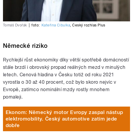
Tomáš Dvořák
|
foto:
Kateřina Cibulka
,
Český rozhlas Plus
Německé riziko
Rychlejší růst ekonomiky díky větší spotřebě domácností
stále brzdí i obrovský propad reálných mezd v minulých
letech. Cenová hladina v Česku totiž od roku 2021
vyrostla o 30 až 40 procent, což bylo skoro nejvíc v
Evropě, zatímco nominální mzdy rostly mnohem
pomaleji.
Ekonom: Německý motor Evropy zaspal nástup
elektromobility. Český automotive zatím jede
dobře