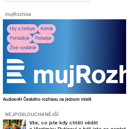
mujRozhlas
Hry a četby
Krimi
Pohádky
Pořady
Živé vysílání
Audiosvět Českého rozhlasu na jednom místě
NEJPOSLOUCHANĚJŠÍ
Vše, co jste kdy chtěli vědět
o Vladimiru Putinovi a báli jste se zeptat