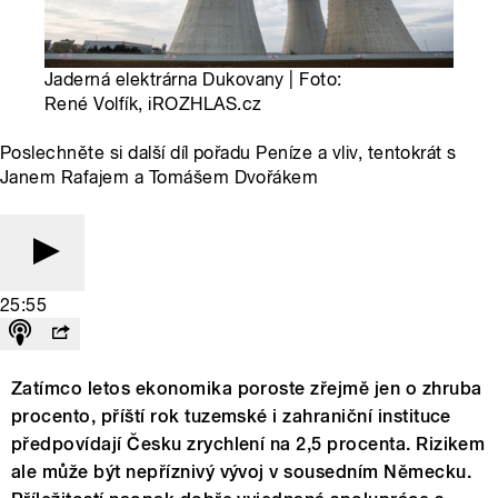
Jaderná elektrárna Dukovany | Foto:
René Volfík, iROZHLAS.cz
Poslechněte si další díl pořadu Peníze a vliv, tentokrát s
Janem Rafajem a Tomášem Dvořákem
25:55
Zatímco letos ekonomika poroste zřejmě jen o zhruba
procento, příští rok tuzemské i zahraniční instituce
předpovídají Česku zrychlení na 2,5 procenta. Rizikem
ale může být nepříznivý vývoj v sousedním Německu.