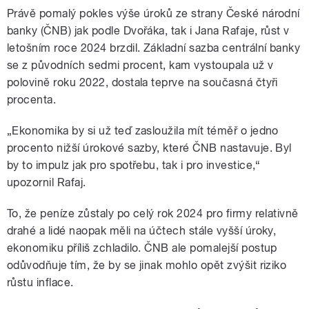
Právě pomalý pokles výše úroků ze strany České národní
banky (ČNB) jak podle Dvořáka, tak i Jana Rafaje, růst v
letošním roce 2024 brzdil. Základní sazba centrální banky
se z původních sedmi procent, kam vystoupala už v
polovině roku 2022, dostala teprve na současná čtyři
procenta.
„Ekonomika by si už teď zasloužila mít téměř o jedno
procento nižší úrokové sazby, které ČNB nastavuje. Byl
by to impulz jak pro spotřebu, tak i pro investice,“
upozornil Rafaj.
To, že peníze zůstaly po celý rok 2024 pro firmy relativně
drahé a lidé naopak měli na účtech stále vyšší úroky,
ekonomiku příliš zchladilo. ČNB ale pomalejší postup
odůvodňuje tím, že by se jinak mohlo opět zvýšit riziko
růstu inflace.