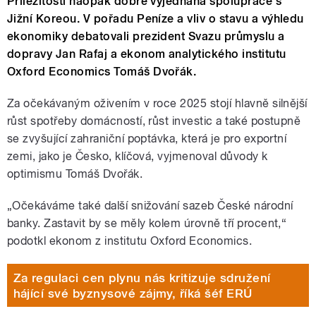
Příležitostí naopak dobře vyjednaná spolupráce s
Jižní Koreou. V pořadu Peníze a vliv o stavu a výhledu
ekonomiky debatovali prezident Svazu průmyslu a
dopravy Jan Rafaj a ekonom analytického institutu
Oxford Economics Tomáš Dvořák.
Za očekávaným oživením v roce 2025 stojí hlavně silnější
růst spotřeby domácností, růst investic a také postupně
se zvyšující zahraniční poptávka, která je pro exportní
zemi, jako je Česko, klíčová, vyjmenoval důvody k
optimismu Tomáš Dvořák.
„Očekáváme také další snižování sazeb České národní
banky. Zastavit by se měly kolem úrovně tří procent,“
podotkl ekonom z institutu Oxford Economics.
Za regulaci cen plynu nás kritizuje sdružení
hájící své byznysové zájmy, říká šéf ERÚ