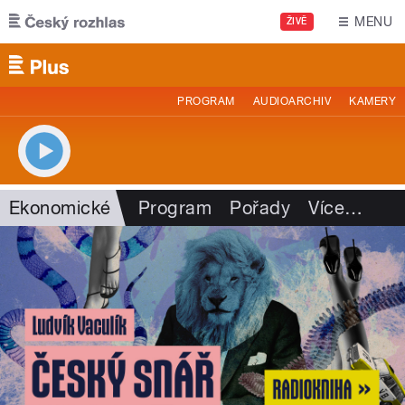
Přejít k hlavnímu obsahu
MENU
ŽIVĚ
PROGRAM
AUDIOARCHIV
KAMERY
Ekonomické
Program
Pořady
Více
…