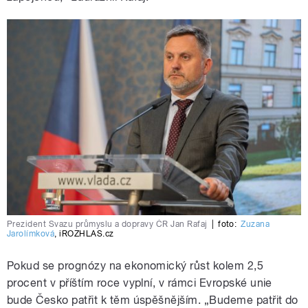
Prezident Svazu průmyslu a dopravy ČR Jan Rafaj
|
foto:
Zuzana
Jarolímková
,
iROZHLAS.cz
Pokud se prognózy na ekonomický růst kolem 2,5
procent v příštím roce vyplní, v rámci Evropské unie
bude Česko patřit k těm úspěšnějším. „Budeme patřit do