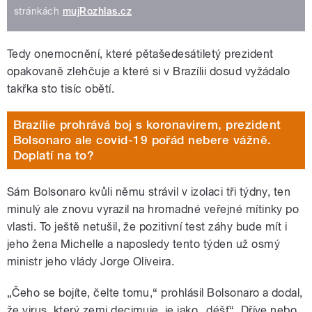
stránkách
mujRozhlas.cz
Tedy onemocnění, které pětašedesátiletý prezident
opakovaně zlehčuje a které si v Brazílii dosud vyžádalo
takřka sto tisíc obětí.
Brazílie prohrává boj s koronavirem, prezident
Bolsonaro ale covid-19 pořád nebere vážně.
Doplatí na to?
Sám Bolsonaro kvůli němu strávil v izolaci tři týdny, ten
minulý ale znovu vyrazil na hromadné veřejné mítinky po
vlasti. To ještě netušil, že pozitivní test záhy bude mít i
jeho žena Michelle a naposledy tento týden už osmý
ministr jeho vlády Jorge Oliveira.
„Čeho se bojíte, čelte tomu,“ prohlásil Bolsonaro a dodal,
že virus, který zemi decimuje, je jako „déšť“. Dříve nebo