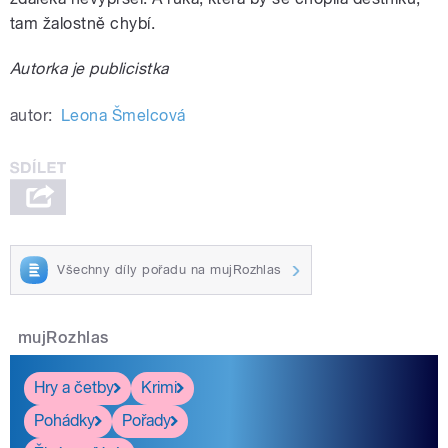
tam žalostně chybí.
Autorka je publicistka
autor:
Leona Šmelcová
Všechny díly pořadu na mujRozhlas
mujRozhlas
Hry a četby
Krimi
Pohádky
Pořady