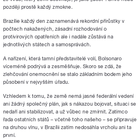
později prostě každý zmokne.
Brazílie každý den zaznamenává rekordní přírůstky v
počtech nakažených, zásadní rozhodování o
protivirových opatřeních ale i nadále zůstává na
jednotlivých státech a samosprávách.
A nařízení, která tamní představitelé volí, Bolsonaro
víceméně podrývá a zesměšňuje. Skoro se zdá, že
zlehčování onemocnění se stalo základním bodem jeho
působení v nejvyšším úřadu.
Vzhledem k tomu, že země nemá jasné federální vedení
ani žádný společný plán, jak s nákazou bojovat, situaci se
nedaří ani stabilizovat, a už vůbec ne zmírnit. Zatímco
řada ostatních států – včetně toho našeho – se připravuje
na druhou vlnu, v Brazílii zatím nedosáhla vrcholu ani ta
první.