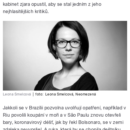
kabinet zjara opustil, aby se stal jedním z jeho
nejhlasitějších kritiků.
Leona Šmelcová
|
foto:
Leona Šmelcová
,
Neomezená
Jakkoli se v Brazílii pozvolna uvolňují opatření, například v
Riu povolili koupání v moři a v São Paulu znovu otevřeli
bary, koronavirový déšť, jak by řekl Bolsonaro, se v zemi
zdaleka nevypršel. A ruka, která by se chopila deštníku,