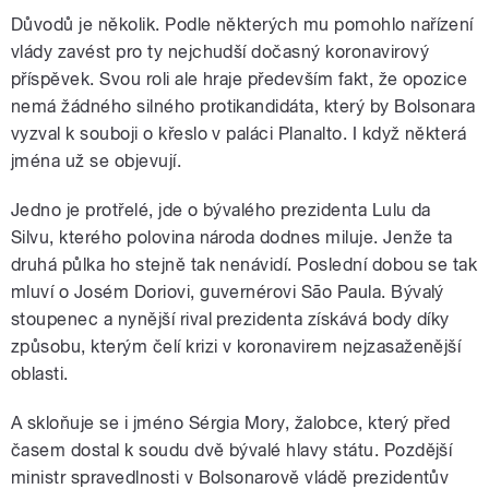
Důvodů je několik. Podle některých mu pomohlo nařízení
vlády zavést pro ty nejchudší dočasný koronavirový
příspěvek. Svou roli ale hraje především fakt, že opozice
nemá žádného silného protikandidáta, který by Bolsonara
vyzval k souboji o křeslo v paláci Planalto. I když některá
jména už se objevují.
Jedno je protřelé, jde o bývalého prezidenta Lulu da
Silvu, kterého polovina národa dodnes miluje. Jenže ta
druhá půlka ho stejně tak nenávidí. Poslední dobou se tak
mluví o Josém Doriovi, guvernérovi São Paula. Bývalý
stoupenec a nynější rival prezidenta získává body díky
způsobu, kterým čelí krizi v koronavirem nejzasaženější
oblasti.
A skloňuje se i jméno Sérgia Mory, žalobce, který před
časem dostal k soudu dvě bývalé hlavy státu. Pozdější
ministr spravedlnosti v Bolsonarově vládě prezidentův