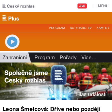
Přejít k hlavnímu obsahu
MENU
ŽIVĚ
PROGRAM
AUDIOARCHIV
KAMERY
Zahraniční
Program
Pořady
Více
…
Leona Šmelcová: Dříve nebo později