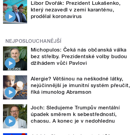
Libor Dvořák: Prezident Lukašenko,
který nezavedl v zemi karanténu,
prodělal koronavirus
NEJPOSLOUCHANĚJŠÍ
Michopulos: Čeká nás občanská válka
bez střelby. Prezidentské volby budou
džihádem vůči Pavlovi
Alergie? Většinou na neškodné látky,
nejúčinnější je imunitní systém přeučit,
říká imunolog Abramson
Joch: Sledujeme Trumpův mentální
úpadek směrem k sebestřednosti,
chaosu. A konec je v nedohlednu