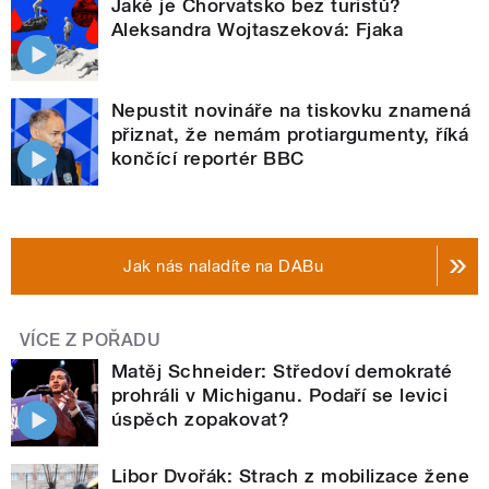
Jaké je Chorvatsko bez turistů?
Aleksandra Wojtaszeková: Fjaka
Nepustit novináře na tiskovku znamená
přiznat, že nemám protiargumenty, říká
končící reportér BBC
Jak nás naladíte na DABu
VÍCE Z POŘADU
Matěj Schneider: Středoví demokraté
prohráli v Michiganu. Podaří se levici
úspěch zopakovat?
Libor Dvořák: Strach z mobilizace žene