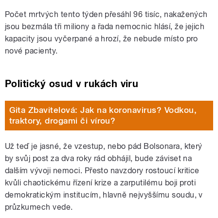
Počet mrtvých tento týden přesáhl 96 tisíc, nakažených
jsou bezmála tři miliony a řada nemocnic hlásí, že jejich
kapacity jsou vyčerpané a hrozí, že nebude místo pro
nové pacienty.
Politický osud v rukách viru
Gita Zbavitelová: Jak na koronavirus? Vodkou,
traktory, drogami či vírou?
Už teď je jasné, že vzestup, nebo pád Bolsonara, který
by svůj post za dva roky rád obhájil, bude záviset na
dalším vývoji nemoci. Přesto navzdory rostoucí kritice
kvůli chaotickému řízení krize a zarputilému boji proti
demokratickým institucím, hlavně nejvyššímu soudu, v
průzkumech vede.