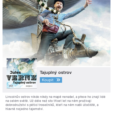
Tajuplný ostrov
Koupit
Lincolnův ostrov nikdo nikdy na mapě nenašel, a přece ho znají lidé
na celém světě. Už déle než sto třicet let na něm prožívají
dobrodružství s pěticí trosečníků, kteří na něm našli útočiště, a
hlavně nejedno tajemství.