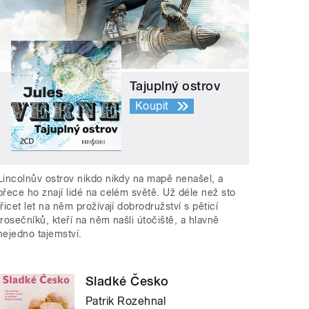
Tajuplný ostrov
Koupit
Lincolnův ostrov nikdo nikdy na mapě nenašel, a
přece ho znají lidé na celém světě. Už déle než sto
třicet let na něm prožívají dobrodružství s pěticí
trosečníků, kteří na něm našli útočiště, a hlavně
nejedno tajemství.
Sladké Česko
Patrik Rozehnal