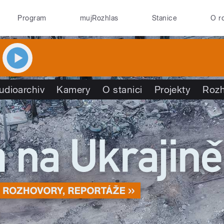
Program
mujRozhlas
Stanice
O r
udioarchiv
Kamery
O stanici
Projekty
Rozh