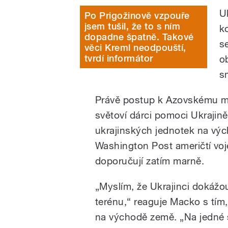
Uk
Po Prigožinově vzpouře
jsem tušil, že to s ním
k
dopadne špatně. Takové
s
věci Kreml neodpouští,
tvrdí informátor
o
s
Právě postup k Azovskému mo
světoví dárci pomoci Ukrajině,
ukrajinských jednotek na vý
Washington Post američtí vojen
doporučují zatím marně.
„Myslím, že Ukrajinci dokážou
terénu,“ reaguje Macko s tím,
na východě země. „Na jedné s