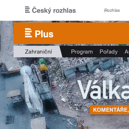
Přejít k hlavnímu obsahu
iRozhlas
Zahraniční
Program
Pořady
A