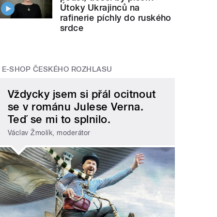
Útoky Ukrajinců na
rafinerie píchly do ruského
srdce
E-SHOP ČESKÉHO ROZHLASU
Vždycky jsem si přál ocitnout
se v románu Julese Verna.
Teď se mi to splnilo.
Václav Žmolík, moderátor