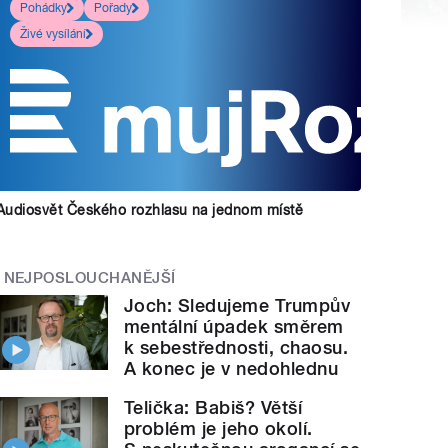
Pohádky
Pořady
Živé vysílání
Audiosvět Českého rozhlasu na jednom místě
NEJPOSLOUCHANĚJŠÍ
Joch: Sledujeme Trumpův
mentální úpadek směrem
k sebestřednosti, chaosu.
A konec je v nedohlednu
Telička: Babiš? Větší
problém je jeho okolí.