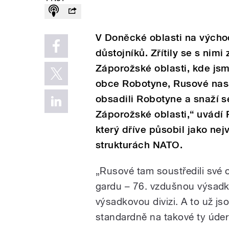
V Doněcké oblasti na výcho
důstojníků. Zřítily se s nimi
Záporožské oblasti, kde jsme
obce Robotyne, Rusové nasad
obsadili Robotyne a snaží se
Záporožské oblasti,“ uvádí 
který dříve působil jako ne
strukturách NATO.
„Rusové tam soustředili své o
gardu – 76. vzdušnou výsadkov
výsadkovou divizi. A to už js
standardně na takové ty úder