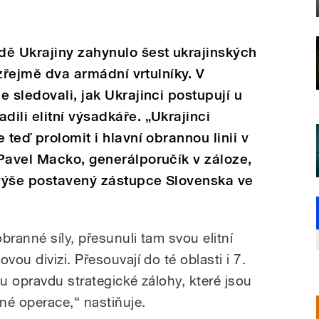
dě Ukrajiny zahynulo šest ukrajinských
 zřejmě dva armádní vrtulníky. V
 sledovali, jak Ukrajinci postupují u
ili elitní výsadkáře. „Ukrajinci
 teď prolomit i hlavní obrannou linii v
Pavel Macko, generálporučík v záloze,
jvýše postavený zástupce Slovenska ve
branné síly, přesunuli tam svou elitní
ou divizi. Přesouvají do té oblasti i 7.
ou opravdu strategické zálohy, které jsou
né operace,“ nastiňuje.