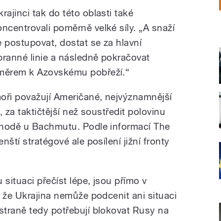
rajinci tak do této oblasti také
oncentrovali poměrně velké síly. „A snaží
e postupovat, dostat se za hlavní
branné linie a následně pokračovat
měrem k Azovskému pobřeží.“
ři považují Američané, nejvýznamnější
 za taktičtější než soustředit polovinu
chodě u Bachmutu. Podle informací The
ští stratégové ale posílení jižní fronty
 situaci přečíst lépe, jsou přímo v
 že Ukrajina nemůže podcenit ani situaci
traně tedy potřebují blokovat Rusy na