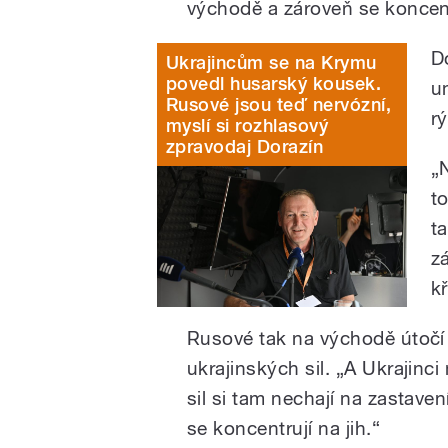
východě a zároveň se koncent
D
Ukrajincům se na Krymu
povedl husarský kousek.
u
Rusové jsou teď nervózní,
r
myslí si rozhlasový
zpravodaj Dorazín
„
t
ta
z
kř
Rusové tak na východě útočí 
ukrajinských sil. „A Ukrajinci
sil si tam nechají na zastave
se koncentrují na jih.“