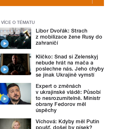
VÍCE O TÉMATU
Libor Dvořák: Strach
z mobilizace žene Rusy do
zahraničí
Kličko: Snad si Zelenskyj
nebude hrát na mača a
poslechne nás. Jeho chyby
se jinak Ukrajině vymstí
Expert o změnách
v ukrajinské vládě: Působí
to nesrozumitelně. Ministr
obrany Fedorov měl
úspěchy
Víchová: Kdyby měl Putin
poušť, došel by písek?