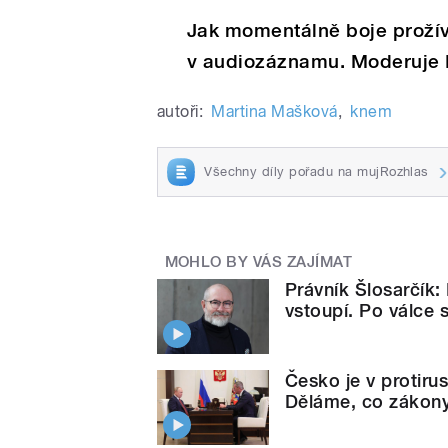
Jak momentálně boje prožíva
v audiozáznamu. Moderuje 
autoři:
Martina Mašková
,
knem
Všechny díly pořadu na mujRozhlas
MOHLO BY VÁS ZAJÍMAT
Právník Šlosarčík: 
vstoupí. Po válce 
Česko je v protiru
Děláme, co zákony