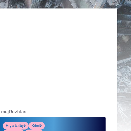
mujRozhlas
Hry a četby
Krimi