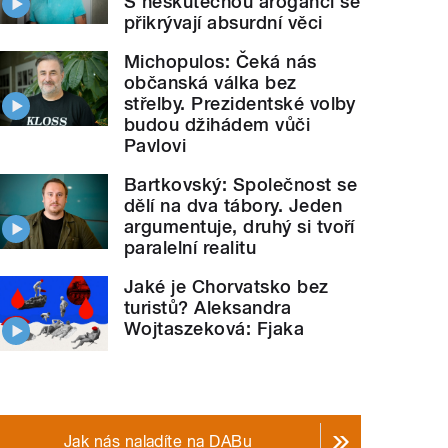
S neskutečnou arogancí se
přikrývají absurdní věci
Michopulos: Čeká nás
občanská válka bez
střelby. Prezidentské volby
budou džihádem vůči
Pavlovi
Bartkovský: Společnost se
dělí na dva tábory. Jeden
argumentuje, druhý si tvoří
paralelní realitu
Jaké je Chorvatsko bez
turistů? Aleksandra
Wojtaszeková: Fjaka
Jak nás naladíte na DABu