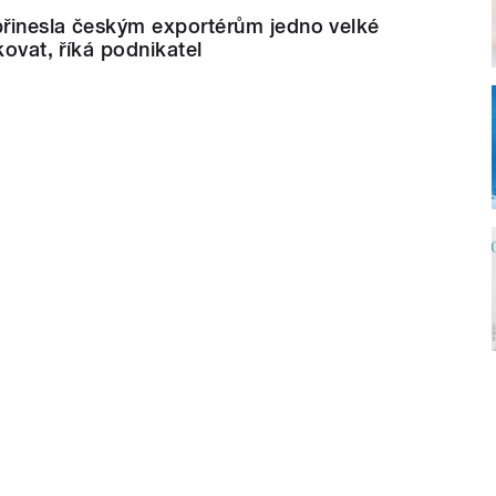
přinesla českým exportérům jedno velké
kovat, říká podnikatel