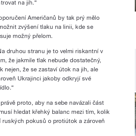
rovat na jih.“
oporučení Američanů by tak prý mělo
možnit zvýšení tlaku na linii, kde se
ýsuje možný přelom.
Na druhou stranu je to velmi riskantní v
om, že jakmile tlak nebude dostatečný,
k nejen, že se zastaví útok na jih, ale
ároveň Ukrajinci jakoby odkryjí své
ídlo.“
právě proto, aby na sebe navázali část
 musí hledat křehký balanc mezi tím, kolik
ní ruských pokusů o protiútok a zároveň