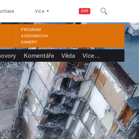
ozhlase
Více
ŽIVĚ
PROGRAM
AUDIOARCHIV
KAMERY
ovory
Komentáře
Věda
Více
…