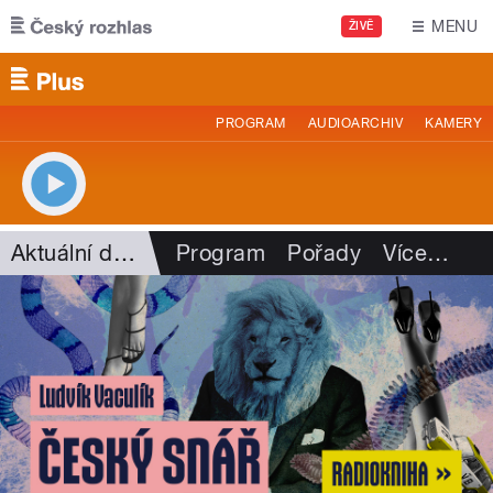
Přejít k hlavnímu obsahu
MENU
ŽIVĚ
PROGRAM
AUDIOARCHIV
KAMERY
Aktuální dění
Program
Pořady
Více
…