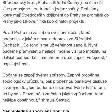
Středočeský kraj. „Praha a Střední Čechy jsou čím dál
více propojené, ten trend je jednoznačný. Problémy,
které mají Středočeši v dojíždění do Prahy se promítají do
Prahy jako takové,” říká koordinátor projektu.
Polaď Prahu má za sebou svoji první část, která
hodnotila, v jakém stavu je doprava ve Středních
Čechách. „Do toho jsme už veřejnost zapojili. Nyní
budeme přemýšlet o nejlepší možné vizi pro mobilitu na
dalších patnáct let. Tam chceme opět zapojit veřejnost,”
popisuje host.
Občané se zapojí dvěma způsoby. Zaprvé proběhne
sociologický průzkum, pak proběhnou panelové diskuze
s veřejností. „Tam budeme diskutovat tváří v tvář o tom,
co by se v Praze mělo změnit a jakým způsobem toho
nejlépe dosáhnout,” shrnuje Šesták.
Nepřehledná a zpožděná doprava