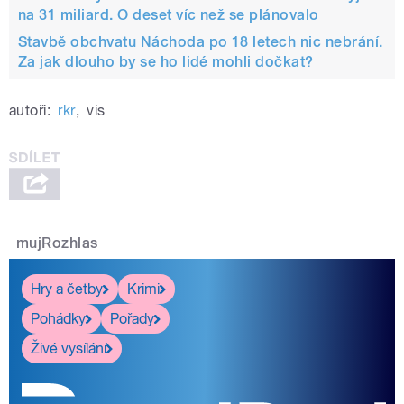
na 31 miliard. O deset víc než se plánovalo
Stavbě obchvatu Náchoda po 18 letech nic nebrání.
Za jak dlouho by se ho lidé mohli dočkat?
autoři:
rkr
,
vis
mujRozhlas
Hry a četby
Krimi
Pohádky
Pořady
Živé vysílání