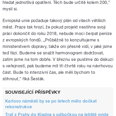
hledat jednotlivá opatření. Těch bude určitě kolem 200,”
myslí si.
Evropská unie požaduje takový plán od všech větších
měst. Praze tak hrozí, že pokud projekt nestihne svoji
práci dokončit do roku 2018, nebude moci čerpat peníze
z evropských fondů. „Průběžně to konzultujeme s
ministerstvem dopravy, takže oni přesně vidí, v jaké jsme
teď fázi. Budeme se snažit harmonogram dodržovat,
zatím jsme na tom dobře. V březnu se pustíme do diskuzí
s veřejností, pak budeme mít tři čtvrtě roku na návrhovou
část. Bude to intenzivní čas, ale měli bychom to
stihnout,” říká Šesták.
SOUVISEJÍCÍ PŘÍSPĚVKY
Karlovo náměstí by se po letech mělo dočkat
rekonstrukce
Trať z Prahy do Kladna s odbočkou na letiště vyjde