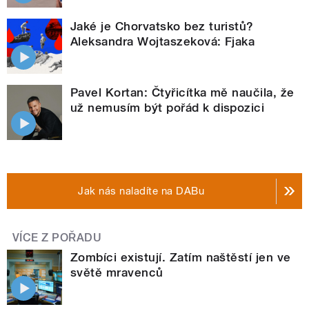
Jaké je Chorvatsko bez turistů?
Aleksandra Wojtaszeková: Fjaka
Pavel Kortan: Čtyřicítka mě naučila, že
už nemusím být pořád k dispozici
Jak nás naladíte na DABu
VÍCE Z POŘADU
Zombíci existují. Zatím naštěstí jen ve
světě mravenců