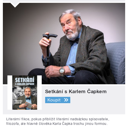
Setkání s Karlem Čapkem
Koupit
Literární fikce, pokus přiblížit literární nadsázkou spisovatele,
filozofa, ale hlavně člověka Karla Čapka trochu jinou formou.