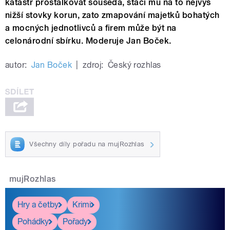
katastr prostalkovat souseda, stačí mu na to nejvýš
nižší stovky korun, zato zmapování majetků bohatých
a mocných jednotlivců a firem může být na
celonárodní sbírku. Moderuje Jan Boček.
autor:
Jan Boček
|
zdroj:
Český rozhlas
Všechny díly pořadu na mujRozhlas
mujRozhlas
Hry a četby
Krimi
Pohádky
Pořady