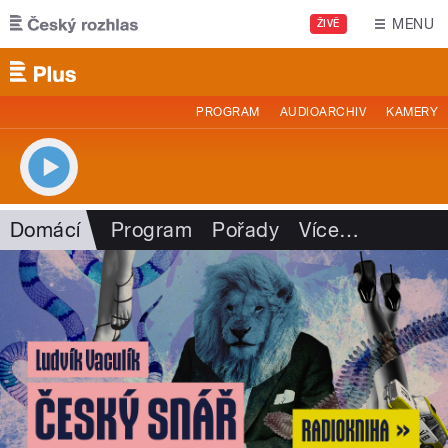
Přejít k hlavnímu obsahu
MENU
ŽIVĚ
PROGRAM
AUDIOARCHIV
KAMERY
Domácí
Program
Pořady
Více
…