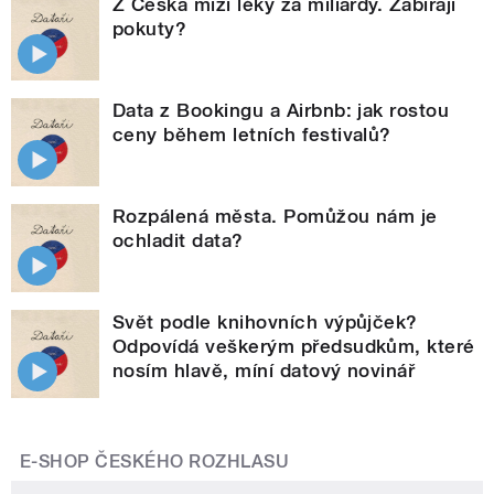
Z Česka mizí léky za miliardy. Zabírají
pokuty?
Data z Bookingu a Airbnb: jak rostou
ceny během letních festivalů?
Rozpálená města. Pomůžou nám je
ochladit data?
Svět podle knihovních výpůjček?
Odpovídá veškerým předsudkům, které
nosím hlavě, míní datový novinář
E-SHOP ČESKÉHO ROZHLASU