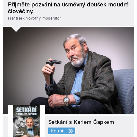
Přijměte pozvání na úsměvný doušek moudré
člověčiny.
František Novotný, moderátor
Setkání s Karlem Čapkem
Koupit