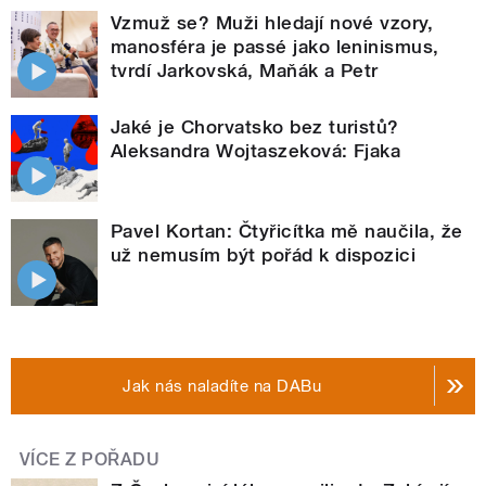
Vzmuž se? Muži hledají nové vzory,
manosféra je passé jako leninismus,
tvrdí Jarkovská, Maňák a Petr
Jaké je Chorvatsko bez turistů?
Aleksandra Wojtaszeková: Fjaka
Pavel Kortan: Čtyřicítka mě naučila, že
už nemusím být pořád k dispozici
Jak nás naladíte na DABu
VÍCE Z POŘADU