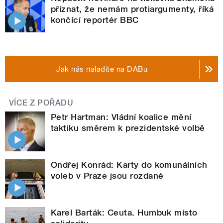
přiznat, že nemám protiargumenty, říká
končící reportér BBC
Jak nás naladíte na DABu
VÍCE Z POŘADU
Petr Hartman: Vládní koalice mění
taktiku směrem k prezidentské volbě
Ondřej Konrád: Karty do komunálních
voleb v Praze jsou rozdané
Karel Barták: Ceuta. Humbuk místo