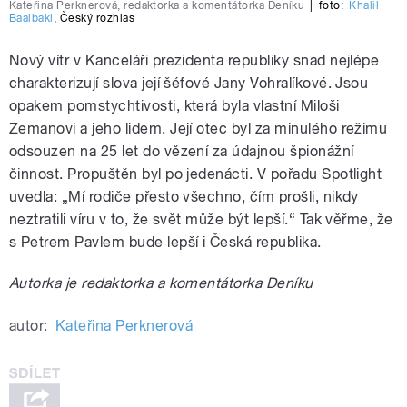
Kateřina Perknerová, redaktorka a komentátorka Deníku
|
foto:
Khalil
Baalbaki
,
Český rozhlas
Nový vítr v Kanceláři prezidenta republiky snad nejlépe
charakterizují slova její šéfové Jany Vohralíkové. Jsou
opakem pomstychtivosti, která byla vlastní Miloši
Zemanovi a jeho lidem. Její otec byl za minulého režimu
odsouzen na 25 let do vězení za údajnou špionážní
činnost. Propuštěn byl po jedenácti. V pořadu Spotlight
uvedla: „Mí rodiče přesto všechno, čím prošli, nikdy
neztratili víru v to, že svět může být lepší.“ Tak věřme, že
s Petrem Pavlem bude lepší i Česká republika.
Autorka je redaktorka a komentátorka Deníku
autor:
Kateřina Perknerová