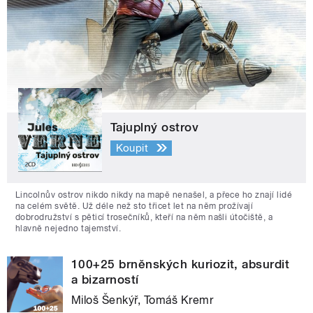
Tajuplný ostrov
Koupit
Lincolnův ostrov nikdo nikdy na mapě nenašel, a přece ho znají lidé
na celém světě. Už déle než sto třicet let na něm prožívají
dobrodružství s pěticí trosečníků, kteří na něm našli útočiště, a
hlavně nejedno tajemství.
100+25 brněnských kuriozit, absurdit
a bizarností
Miloš Šenkýř, Tomáš Kremr