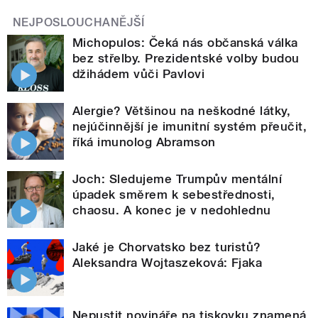
NEJPOSLOUCHANĚJŠÍ
Michopulos: Čeká nás občanská válka
bez střelby. Prezidentské volby budou
džihádem vůči Pavlovi
Alergie? Většinou na neškodné látky,
nejúčinnější je imunitní systém přeučit,
říká imunolog Abramson
Joch: Sledujeme Trumpův mentální
úpadek směrem k sebestřednosti,
chaosu. A konec je v nedohlednu
Jaké je Chorvatsko bez turistů?
Aleksandra Wojtaszeková: Fjaka
Nepustit novináře na tiskovku znamená