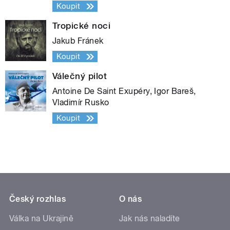
Koupit
Tropické noci
Jakub Fránek
Koupit
Válečný pilot
Antoine De Saint Exupéry, Igor Bareš,
Vladimír Rusko
Koupit
Český rozhlas
O nás
Válka na Ukrajině
Jak nás naladíte