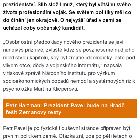
prezidentství. Slib složil muž, který byl většinu svého
života profesionální voják. Se světem politiky měl co
do činění jen okrajově. O nejvyšší úřad v zemi se
ucházel coby občanský kandidát.
„Osobnostní předpoklady nového prezidenta se jeví
nanejvýš příznivě, zvláště když se povzneseme nad jeho
mladistvou kapitolu, kdy byl zřejmě ideologicky ještě pod
vlivem otce, dědy a vojenského internátu,“ napsala
v tiskové zprávě Národního institutu pro výzkum
socioekonomických dopadů nemocí a systémových rizik
psycholožka Martina Klicperová.
Petr Hartman: Prezident Pavel bude na Hradě
řešit Zemanovy resty
Petr Pavel je po fyzické i duševní stránce připraven být
prvním politikem země. Otázka zní, zda po pěti letech o