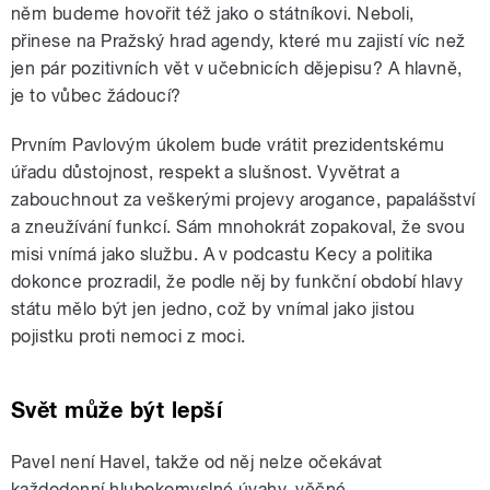
něm budeme hovořit též jako o státníkovi. Neboli,
přinese na Pražský hrad agendy, které mu zajistí víc než
jen pár pozitivních vět v učebnicích dějepisu? A hlavně,
je to vůbec žádoucí?
Prvním Pavlovým úkolem bude vrátit prezidentskému
úřadu důstojnost, respekt a slušnost. Vyvětrat a
zabouchnout za veškerými projevy arogance, papalášství
a zneužívání funkcí. Sám mnohokrát zopakoval, že svou
misi vnímá jako službu. A v podcastu Kecy a politika
dokonce prozradil, že podle něj by funkční období hlavy
státu mělo být jen jedno, což by vnímal jako jistou
pojistku proti nemoci z moci.
Svět může být lepší
Pavel není Havel, takže od něj nelze očekávat
každodenní hlubokomyslné úvahy, věčné