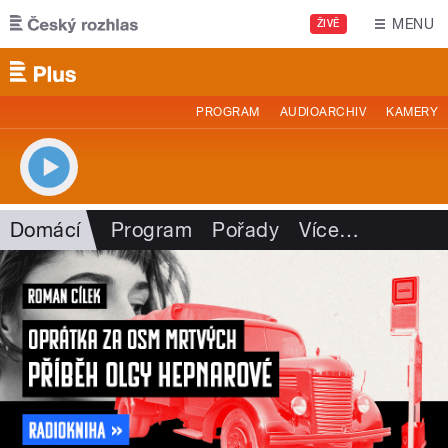
Přejít k hlavnímu obsahu
MENU
ŽIVĚ
PROGRAM
AUDIOARCHIV
KAMERY
Domácí
Program
Pořady
Více
…