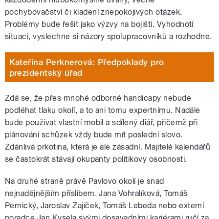
pochybovačství či kladení znepokojivých otázek.
Problémy bude řešit jako výzvy na bojišti. Vyhodnotí
situaci, vyslechne si názory spolupracovníků a rozhodne.
Kateřina Perknerová: Předpoklady pro
prezidentský úřad
Zdá se, že přes mnohé odborné handicapy nebude
podléhat tlaku okolí, a to ani tomu expertnímu. Nadále
bude používat vlastní mobil a sdílený diář, přičemž při
plánování schůzek vždy bude mít poslední slovo.
Zdánlivá prkotina, která je ale zásadní. Majitelé kalendářů
se častokrát stávají okupanty politikovy osobnosti.
Na druhé straně právě Pavlovo okolí je snad
nejnadějnějším příslibem. Jana Vohralíková, Tomáš
Pernický, Jaroslav Zajíček, Tomáš Lebeda nebo externí
poradce Jan Kysela svými dosavadními kariérami ručí za