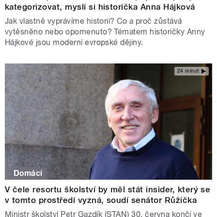
kategorizovat, myslí si historička Anna Hájková
Jak vlastně vyprávíme historii? Co a proč zůstává
vytěsněno nebo opomenuto? Tématem historičky Anny
Hájkové jsou moderní evropské dějiny.
24 minut
Domácí
V čele resortu školství by měl stát insider, který se
v tomto prostředí vyzná, soudí senátor Růžička
Ministr školství Petr Gazdík (STAN) 30. června končí ve