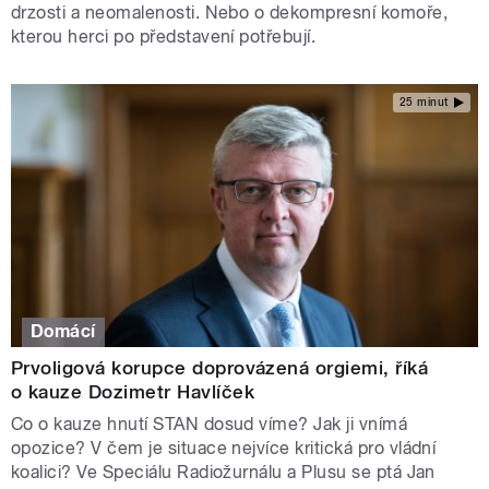
drzosti a neomalenosti. Nebo o dekompresní komoře,
kterou herci po představení potřebují.
25 minut
Domácí
Prvoligová korupce doprovázená orgiemi, říká
o kauze Dozimetr Havlíček
Co o kauze hnutí STAN dosud víme? Jak ji vnímá
opozice? V čem je situace nejvíce kritická pro vládní
koalici? Ve Speciálu Radiožurnálu a Plusu se ptá Jan