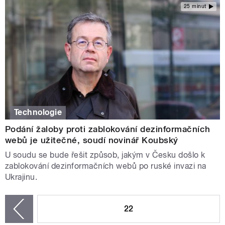
25 minut
Technologie
Podání žaloby proti zablokování dezinformačních
webů je užitečné, soudí novinář Koubský
U soudu se bude řešit způsob, jakým v Česku došlo k
zablokování dezinformačních webů po ruské invazi na
Ukrajinu.
STRÁNKY
22
zí