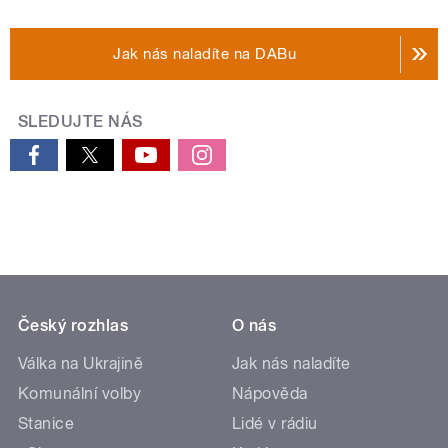
Jak nás naladíte na DABu
SLEDUJTE NÁS
Český rozhlas
O nás
Válka na Ukrajině
Jak nás naladíte
Komunální volby
Nápověda
Stanice
Lidé v rádiu