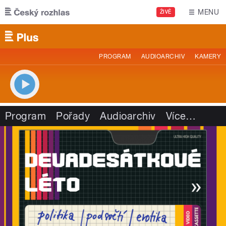
Přejít k hlavnímu obsahu
MENU
ŽIVĚ
PROGRAM
AUDIOARCHIV
KAMERY
Program
Pořady
Audioarchiv
Více
…