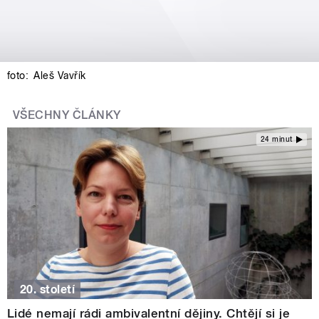
foto:
Aleš Vavřík
VŠECHNY ČLÁNKY
24 minut
20. století
Lidé nemají rádi ambivalentní dějiny. Chtějí si je