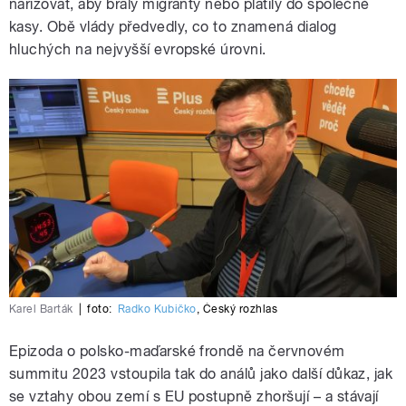
nařizovat, aby braly migranty nebo platily do společné
kasy. Obě vlády předvedly, co to znamená dialog
hluchých na nejvyšší evropské úrovni.
Karel Barták
|
foto:
Radko Kubičko
,
Český rozhlas
Epizoda o polsko-maďarské frondě na červnovém
summitu 2023 vstoupila tak do análů jako další důkaz, jak
se vztahy obou zemí s EU postupně zhoršují – a stávají