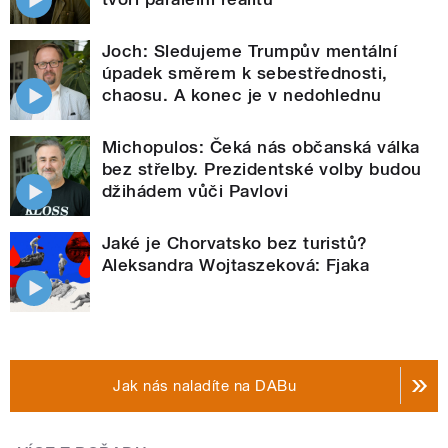
Joch: Sledujeme Trumpův mentální
úpadek směrem k sebestřednosti,
chaosu. A konec je v nedohlednu
Michopulos: Čeká nás občanská válka
bez střelby. Prezidentské volby budou
džihádem vůči Pavlovi
Jaké je Chorvatsko bez turistů?
Aleksandra Wojtaszeková: Fjaka
Jak nás naladíte na DABu