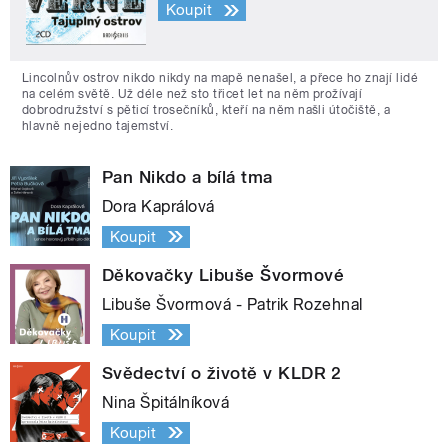
Koupit
Lincolnův ostrov nikdo nikdy na mapě nenašel, a přece ho znají lidé
na celém světě. Už déle než sto třicet let na něm prožívají
dobrodružství s pěticí trosečníků, kteří na něm našli útočiště, a
hlavně nejedno tajemství.
Pan Nikdo a bílá tma
Dora Kaprálová
Koupit
Děkovačky Libuše Švormové
Libuše Švormová - Patrik Rozehnal
Koupit
Svědectví o životě v KLDR 2
Nina Špitálníková
Koupit