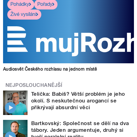
Pohádky
Pořady
Živé vysílání
Audiosvět Českého rozhlasu na jednom místě
NEJPOSLOUCHANĚJŠÍ
Telička: Babiš? Větší problém je jeho
okolí. S neskutečnou arogancí se
přikrývají absurdní věci
Bartkovský: Společnost se dělí na dva
tábory. Jeden argumentuje, druhý si
tvoří paralelní realitu