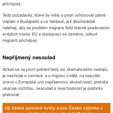
přicházejí.
Tedy požadavky, které by měly a priori vyhovovat právě
vládám v Budapešti a ve Varšavě, jež dlouhodobě
naléhají, aby se problém migrace řešil hlavně posilováním
vnějších hranic EU a spoluprací se zeměmi, odkud
migranti přicházejí.
Nepříjmený nesoulad
Ačkoli se na první pohled tedy nic dramatického nestalo,
je neshoda o čemkoli, a o migraci zvlášť, na nejvyšší
úrovni v Evropské unii nepříjemnou skutečností, protože
ukazuje roztržku, nesoulad a neschopnost je politicky
překonat.
Už žádné povinné kvóty a pro Česko výjimka z