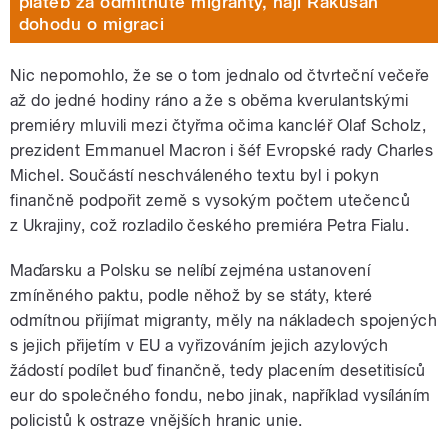
plateb za odmítnuté migranty, hájí Rakušan
dohodu o migraci
Nic nepomohlo, že se o tom jednalo od čtvrteční večeře
až do jedné hodiny ráno a že s oběma kverulantskými
premiéry mluvili mezi čtyřma očima kancléř Olaf Scholz,
prezident Emmanuel Macron i šéf Evropské rady Charles
Michel. Součástí neschváleného textu byl i pokyn
finančně podpořit země s vysokým počtem utečenců
z Ukrajiny, což rozladilo českého premiéra Petra Fialu.
Maďarsku a Polsku se nelíbí zejména ustanovení
zmíněného paktu, podle něhož by se státy, které
odmítnou přijímat migranty, měly na nákladech spojených
s jejich přijetím v EU a vyřizováním jejich azylových
žádostí podílet buď finančně, tedy placením desetitisíců
eur do společného fondu, nebo jinak, například vysíláním
policistů k ostraze vnějších hranic unie.