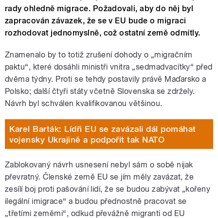
rady ohledně migrace. Požadovali, aby do něj byl
zapracován závazek, že se v EU bude o migraci
rozhodovat jednomyslně, což ostatní země odmítly.
Znamenalo by to totiž zrušení dohody o „migračním
paktu“, které dosáhli ministři vnitra „sedmadvacítky“ před
dvěma týdny. Proti se tehdy postavily právě Maďarsko a
Polsko; další čtyři státy včetně Slovenska se zdržely.
Návrh byl schválen kvalifikovanou většinou.
Karel Barták: Lídři EU se zavázali dál pomáhat
vojensky Ukrajině a podpořit tak NATO
Zablokovaný návrh usnesení nebyl sám o sobě nijak
převratný. Členské země EU se jím měly zavázat, že
zesílí boj proti pašování lidí, že se budou zabývat „kořeny
ilegální imigrace“ a budou přednostně pracovat se
„třetími zeměmi“, odkud převážně migranti od EU