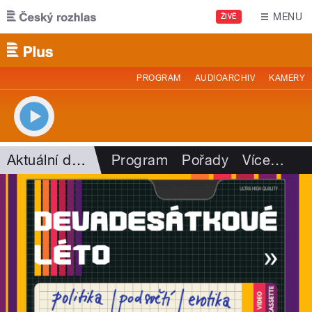
Přejít k hlavnímu obsahu
MENU
ŽIVĚ
PROGRAM
AUDIOARCHIV
KAMERY
Aktuální dění
Program
Pořady
Více
…