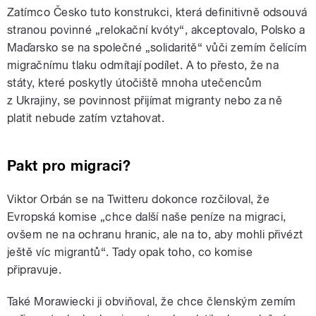
Zatímco Česko tuto konstrukci, která definitivně odsouvá
stranou povinné „relokační kvóty“, akceptovalo, Polsko a
Maďarsko se na společné „solidaritě“ vůči zemím čelícím
migračnímu tlaku odmítají podílet. A to přesto, že na
státy, které poskytly útočiště mnoha utečencům
z Ukrajiny, se povinnost přijímat migranty nebo za ně
platit nebude zatím vztahovat.
Pakt pro migraci?
Viktor Orbán se na Twitteru dokonce rozčiloval, že
Evropská komise „chce další naše peníze na migraci,
ovšem ne na ochranu hranic, ale na to, aby mohli přivézt
ještě víc migrantů“. Tady opak toho, co komise
připravuje.
Také Morawiecki ji obviňoval, že chce členským zemím