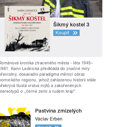
Šikmý kostel 3
Koupit
Románová kronika ztraceného města - léta 1945–
1961. Karin Lednická předkládá do značné míry
převratný, dosavadní paradigma měnící obraz
hornického regionu, jehož zahlazenou historii stále
překrývá tlustá vrstva mýtů a zakořeněných
stereotypů o „černé zemi a rudém kraji“.
Pastvina zmizelých
Václav Erben