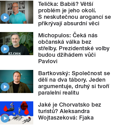
Telička: Babiš? Větší
problém je jeho okolí.
S neskutečnou arogancí se
přikrývají absurdní věci
Michopulos: Čeká nás
občanská válka bez
střelby. Prezidentské volby
budou džihádem vůči
Pavlovi
Bartkovský: Společnost se
dělí na dva tábory. Jeden
argumentuje, druhý si tvoří
paralelní realitu
Jaké je Chorvatsko bez
turistů? Aleksandra
Wojtaszeková: Fjaka