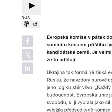
3:43
Evropská komise v pátek do
summitu koncem příštího týd
kandidátské země. Je velmi
že to udělají.
Ukrajina tak formálně získá 
Rusku, že navzdory surové ag
jeho logiku sfér vlivu. „Každý
budoucnost. Evropská unie je 
svobodu, si ji vybrala jako c
vyložila předsedkyně komise 