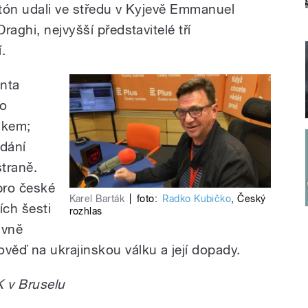
 tón udali ve středu v Kyjevě Emmanuel
aghi, nejvyšší představitelé tří
.
enta
do
skem;
dání
straně.
pro české
Karel Barták
|
foto:
Radko Kubičko
,
Český
ích šesti
rozhlas
ávně
ěď na ukrajinskou válku a její dopady.
K v Bruselu