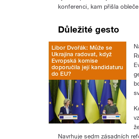
konferenci, kam přišla obleč
Důležité gesto
N
Libor Dvořák: Může se
Ukrajina radovat, když
R
Evropská komise
E
doporučila její kandidaturu
do EU?
g
b
s
K
v
ž
Navrhuje sedm zásadních refo