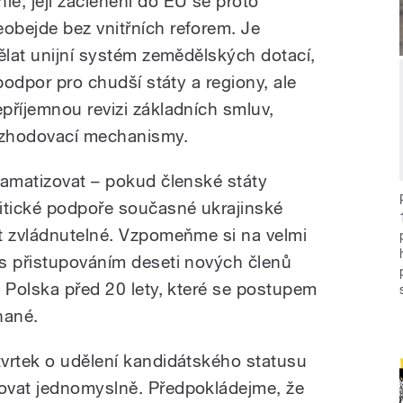
nie; její začlenění do EU se proto
eobejde bez vnitřních reforem. Je
ělat unijní systém zemědělských dotací,
podpor pro chudší státy a regiony, ale
příjemnou revizi základních smluv,
rozhodovací mechanismy.
ramatizovat – pokud členské státy
itické podpoře současné ukrajinské
t zvládnutelné. Vzpomeňme si na velmi
s přistupováním deseti nových členů
o Polska před 20 lety, které se postupem
nané.
vrtek o udělení kandidátského statusu
ovat jednomyslně. Předpokládejme, že