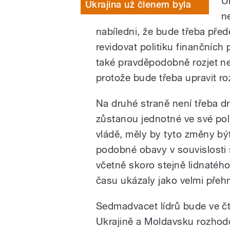
U
Ukrajina už členem byla
n
nabíledni, že bude třeba před
revidovat politiku finančních 
také pravděpodobně rozjet ne
protože bude třeba upravit 
Na druhé straně není třeba d
zůstanou jednotné ve své pol
vládě, měly by tyto změny bý
podobné obavy v souvislosti 
včetně skoro stejně lidnatéh
času ukázaly jako velmi přeh
Sedmadvacet lídrů bude ve čt
Ukrajině a Moldavsku rozhod