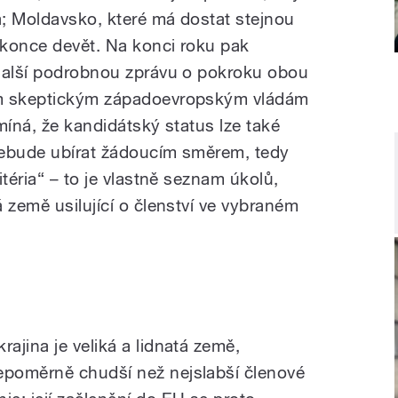
a; Moldavsko, které má dostat stejnou
dokonce devět. Na konci roku pak
 další podrobnou zprávu o pokroku obou
ým skeptickým západoevropským vládám
míná, že kandidátský status lze také
nebude ubírat žádoucím směrem, tedy
itéria“ – to je vlastně seznam úkolů,
 země usilující o členství ve vybraném
rajina je veliká a lidnatá země,
epoměrně chudší než nejslabší členové