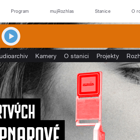
Program
mujRozhlas
Stanice
O r
udioarchiv
Kamery
O stanici
Projekty
Rozh