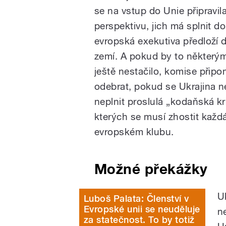
se na vstup do Unie připravil
perspektivu, jich má splnit 
evropská exekutiva předloží
zemí. A pokud by to někter
ještě nestačilo, komise připo
odebrat, pokud se Ukrajina 
neplnit proslulá „kodaňská kr
kterých se musí zhostit každá
evropském klubu.
Možné překážky
Uk
Luboš Palata: Členství v
Evropské unii se neuděluje
n
za statečnost. To by totiž