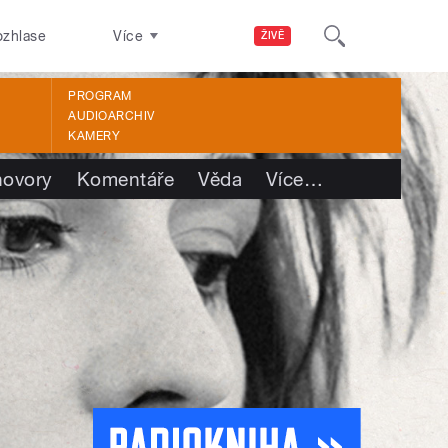
ozhlase
Více
ŽIVĚ
PROGRAM
AUDIOARCHIV
KAMERY
ovory
Komentáře
Věda
Více
…