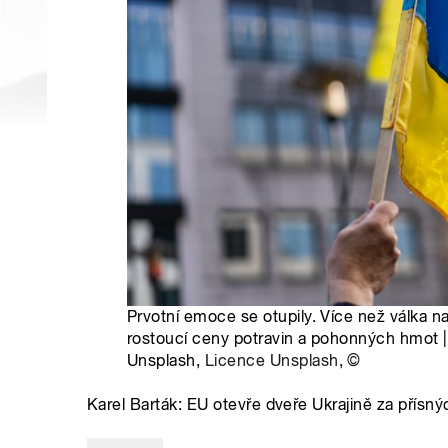
Prvotní emoce se otupily. Více než válka na
rostoucí ceny potravin a pohonných hmot | 
Unsplash,
Licence Unsplash
,
©
Karel Barták: EU otevře dveře Ukrajině za přísn