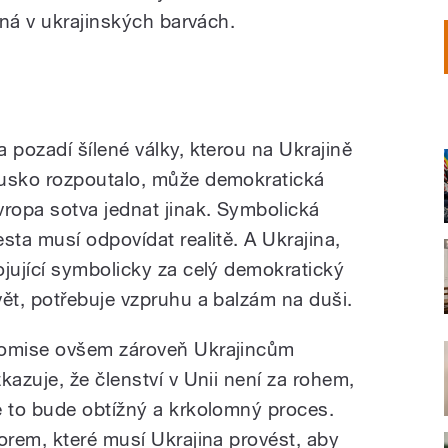
ená v ukrajinských barvách.
a pozadí šílené války, kterou na Ukrajině
usko rozpoutalo, může demokratická
vropa sotva jednat jinak. Symbolická
esta musí odpovídat realitě. A Ukrajina,
ojující symbolicky za celý demokratický
vět, potřebuje vzpruhu a balzám na duši.
omise ovšem zároveň Ukrajincům
zkazuje, že členství v Unii není za rohem,
e to bude obtížný a krkolomný proces.
rem, které musí Ukrajina provést, aby