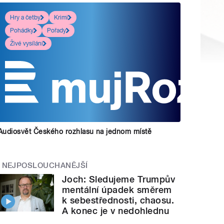
Hry a četby
Krimi
Pohádky
Pořady
Živé vysílání
Audiosvět Českého rozhlasu na jednom místě
NEJPOSLOUCHANĚJŠÍ
Joch: Sledujeme Trumpův
mentální úpadek směrem
k sebestřednosti, chaosu.
A konec je v nedohlednu