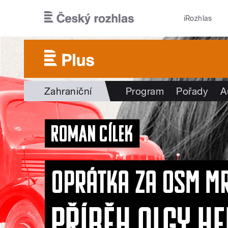
Přejít k hlavnímu obsahu
iRozhlas
Zahraniční
Program
Pořady
A