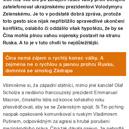
zatelefonoval ukrajinskému prezidentovi Volodymyru
Zelenskému. Je to v podstatě dobrá zpráva, protože
toto gesto sice nijak nepřiblížilo spravedlivé ukončení
konfliktu, oslabilo či oddálilo však hypotézu, že by se
Čína mohla plnou vahou vojensky postavit na stranu
Ruska. A to je v tuto chvíli to nejdůležitější.
Čína nemá zájem o rychlý konec války. A
zejména ne o rychlou a jasnou prohru Ruska,
domnívá se sinolog Zádrapa
Všimněme si, že západní státníci, mimo jiné kancléř Olaf
Scholze a nedávno francouzský prezident Emmanuel
Macron, čínského lídra od konce loňského roku
přesvědčovali, aby se se Zelenským spojil. Si Ťin-pching
naopak opakovaně komunikoval s ruským Vladimirem
Putinem, odpovědným za agresi a hrubé porušení
mezinárodního práva. Čína tak dávala najevo, že nehodlá