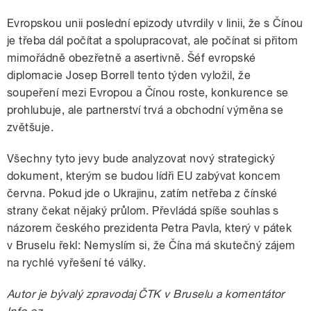
Evropskou unii poslední epizody utvrdily v linii, že s Čínou
je třeba dál počítat a spolupracovat, ale počínat si přitom
mimořádně obezřetně a asertivně. Šéf evropské
diplomacie Josep Borrell tento týden vyložil, že
soupeření mezi Evropou a Čínou roste, konkurence se
prohlubuje, ale partnerství trvá a obchodní výměna se
zvětšuje.
Všechny tyto jevy bude analyzovat nový strategický
dokument, kterým se budou lídři EU zabývat koncem
června. Pokud jde o Ukrajinu, zatím netřeba z čínské
strany čekat nějaký průlom. Převládá spíše souhlas s
názorem českého prezidenta Petra Pavla, který v pátek
v Bruselu řekl: Nemyslím si, že Čína má skutečný zájem
na rychlé vyřešení té války.
Autor je bývalý zpravodaj ČTK v Bruselu a komentátor