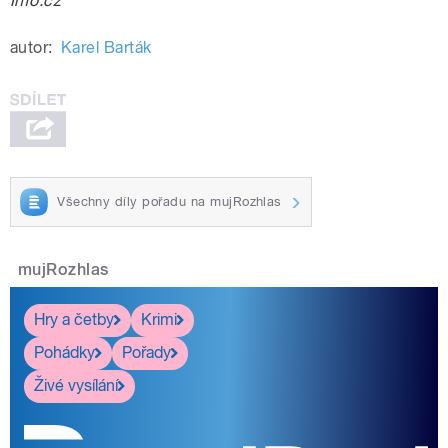
Info.cz
autor:
Karel Barták
Všechny díly pořadu na mujRozhlas
mujRozhlas
Hry a četby
Krimi
Pohádky
Pořady
Živé vysílání