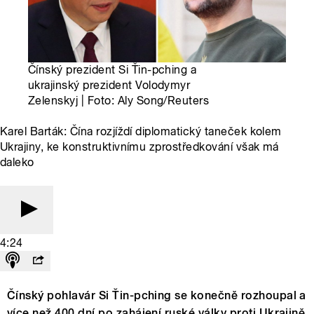
Čínský prezident Si Ťin-pching a
ukrajinský prezident Volodymyr
Zelenskyj | Foto: Aly Song/Reuters
Karel Barták: Čína rozjíždí diplomatický taneček kolem
Ukrajiny, ke konstruktivnímu zprostředkování však má
daleko
4:24
Čínský pohlavár Si Ťin-pching se konečně rozhoupal a
více než 400 dní po zahájení ruské války proti Ukrajině