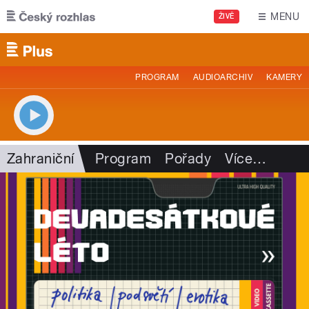
Přejít k hlavnímu obsahu
MENU
ŽIVĚ
PROGRAM
AUDIOARCHIV
KAMERY
Zahraniční
Program
Pořady
Více
…