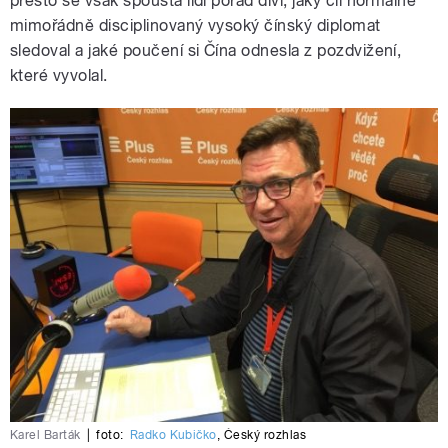
přesto se však spousta lidí pořád diví, jaký cíl normálně
mimořádně disciplinovaný vysoký čínský diplomat
sledoval a jaké poučení si Čína odnesla z pozdvižení,
které vyvolal.
Karel Barták
|
foto:
Radko Kubičko
,
Český rozhlas