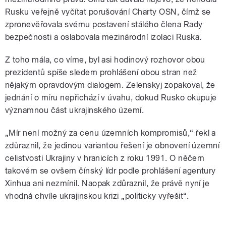
Rusku veřejně vyčítat porušování Charty OSN, čímž se
zpronevěřovala svému postavení stálého člena Rady
bezpečnosti a oslabovala mezinárodní izolaci Ruska.
Z toho mála, co víme, byl asi hodinový rozhovor obou
prezidentů spíše sledem prohlášení obou stran než
nějakým opravdovým dialogem. Zelenskyj zopakoval, že
jednání o míru nepřichází v úvahu, dokud Rusko okupuje
významnou část ukrajinského území.
„Mír není možný za cenu územních kompromisů,“ řekl a
zdůraznil, že jedinou variantou řešení je obnovení územní
celistvosti Ukrajiny v hranicích z roku 1991. O něčem
takovém se ovšem čínský lídr podle prohlášení agentury
Xinhua ani nezmínil. Naopak zdůraznil, že právě nyní je
vhodná chvíle ukrajinskou krizi „politicky vyřešit“.