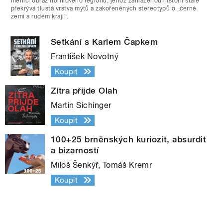
měnící obraz hornického regionu, jehož zahlazenou historii stále
překrývá tlustá vrstva mýtů a zakořeněných stereotypů o „černé
zemi a rudém kraji“.
Setkání s Karlem Čapkem
František Novotný
Koupit
Zítra přijde Olah
Martin Sichinger
Koupit
100+25 brněnských kuriozit, absurdit
a bizarností
Miloš Šenkýř, Tomáš Kremr
Koupit