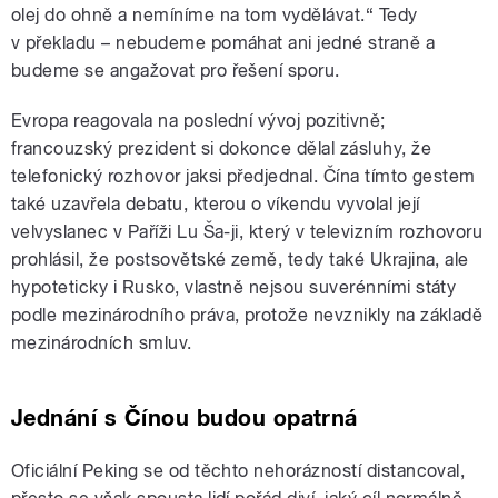
olej do ohně a nemíníme na tom vydělávat.“ Tedy
v překladu – nebudeme pomáhat ani jedné straně a
budeme se angažovat pro řešení sporu.
Evropa reagovala na poslední vývoj pozitivně;
francouzský prezident si dokonce dělal zásluhy, že
telefonický rozhovor jaksi předjednal. Čína tímto gestem
také uzavřela debatu, kterou o víkendu vyvolal její
velvyslanec v Paříži Lu Ša-ji, který v televizním rozhovoru
prohlásil, že postsovětské země, tedy také Ukrajina, ale
hypoteticky i Rusko, vlastně nejsou suverénními státy
podle mezinárodního práva, protože nevznikly na základě
mezinárodních smluv.
Jednání s Čínou budou opatrná
Oficiální Peking se od těchto nehorázností distancoval,