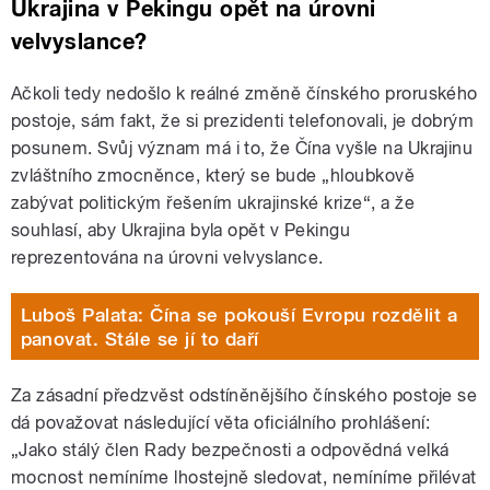
Ukrajina v Pekingu opět na úrovni
velvyslance?
Ačkoli tedy nedošlo k reálné změně čínského proruského
postoje, sám fakt, že si prezidenti telefonovali, je dobrým
posunem. Svůj význam má i to, že Čína vyšle na Ukrajinu
zvláštního zmocněnce, který se bude „hloubkově
zabývat politickým řešením ukrajinské krize“, a že
souhlasí, aby Ukrajina byla opět v Pekingu
reprezentována na úrovni velvyslance.
Luboš Palata: Čína se pokouší Evropu rozdělit a
panovat. Stále se jí to daří
Za zásadní předzvěst odstíněnějšího čínského postoje se
dá považovat následující věta oficiálního prohlášení:
„Jako stálý člen Rady bezpečnosti a odpovědná velká
mocnost nemíníme lhostejně sledovat, nemíníme přilévat