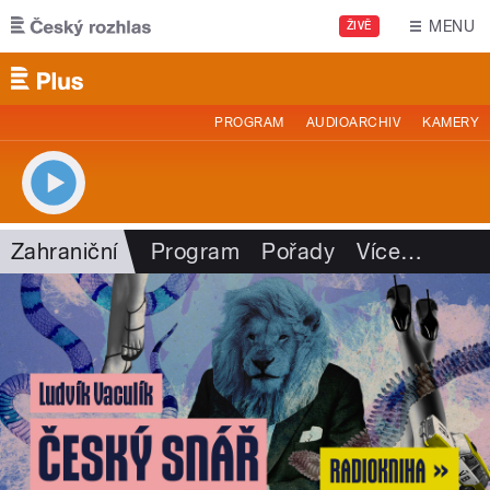
Přejít k hlavnímu obsahu
MENU
ŽIVĚ
PROGRAM
AUDIOARCHIV
KAMERY
Zahraniční
Program
Pořady
Více
…