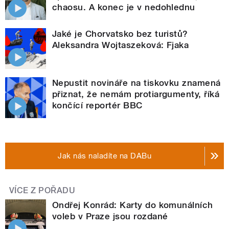
chaosu. A konec je v nedohlednu
Jaké je Chorvatsko bez turistů?
Aleksandra Wojtaszeková: Fjaka
Nepustit novináře na tiskovku znamená
přiznat, že nemám protiargumenty, říká
končící reportér BBC
Jak nás naladíte na DABu
VÍCE Z POŘADU
Ondřej Konrád: Karty do komunálních
voleb v Praze jsou rozdané