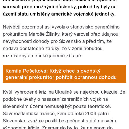
varovali před možnými důsledky, pokud by byly na
území státu umístěny americké vojenské jednotky.
Největší pozornost asi vyvolalo stanovisko generálního
prokurátora Maroše Žilinky, který varoval před údajnou
nevýhodností dohody pro Slovensko a před tím, že
nedává dostatečné záruky, že v zemi nebudou
rozmístěny americké jaderné zbraně.
Kamila Pešeková: Když chce slovenský
generální prokurátor pohřbít obrannou dohodu
Kvůli vyhrocené krizi na Ukrajině se najednou ukazuje, že
podobné úvahy o nasazení zahraničních vojsk na
slovenském území nemusejí být pouze teoretické.
Severoatlantická aliance, kam od roku 2004 patří i
Slovensko, zvažuje posílit bezpečnost států na svém
východním křídle. Znamenalo by to, že nejenom do