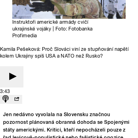
Instruktoři americké armády cvičí
ukrajinské vojáky | Foto: Fotobanka
Profimedia
Kamila Pešeková: Proč Slováci viní ze stupňování napětí
kolem Ukrajiny spíš USA a NATO než Rusko?
3:43
Jen nedávno vyvolala na Slovensku značnou
pozornost plánovaná obranná dohoda se Spojenými
státy americkými. Kritici, kteří nepocházeli pouze z
řad levicově-populistické nebo fašistické opozice,