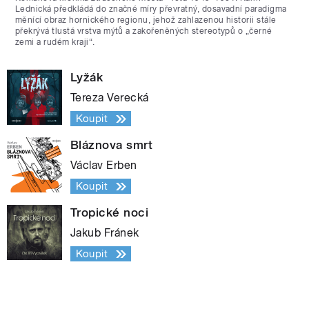
Lednická předkládá do značné míry převratný, dosavadní paradigma
měnící obraz hornického regionu, jehož zahlazenou historii stále
překrývá tlustá vrstva mýtů a zakořeněných stereotypů o „černé
zemi a rudém kraji“.
Lyžák
Tereza Verecká
Koupit
Bláznova smrt
Václav Erben
Koupit
Tropické noci
Jakub Fránek
Koupit