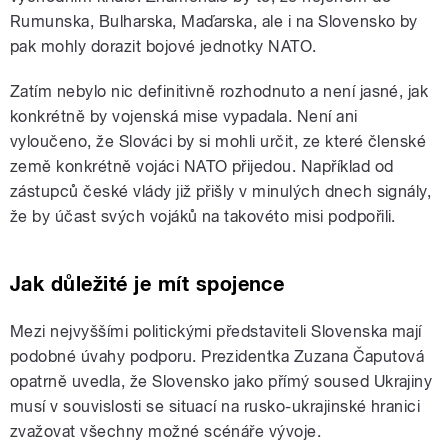
Rumunska, Bulharska, Maďarska, ale i na Slovensko by
pak mohly dorazit bojové jednotky NATO.
Zatím nebylo nic definitivně rozhodnuto a není jasné, jak
konkrétně by vojenská mise vypadala. Není ani
vyloučeno, že Slováci by si mohli určit, ze které členské
země konkrétně vojáci NATO přijedou. Například od
zástupců české vlády již přišly v minulých dnech signály,
že by účast svých vojáků na takovéto misi podpořili.
Jak důležité je mít spojence
Mezi nejvyššími politickými představiteli Slovenska mají
podobné úvahy podporu. Prezidentka Zuzana Čaputová
opatrně uvedla, že Slovensko jako přímý soused Ukrajiny
musí v souvislosti se situací na rusko-ukrajinské hranici
zvažovat všechny možné scénáře vývoje.