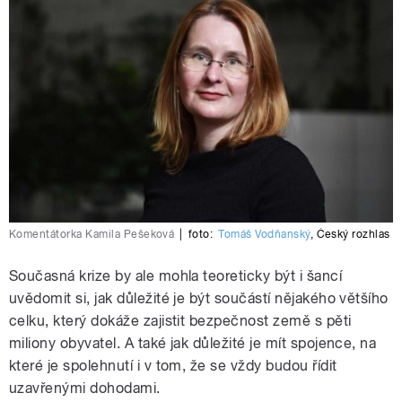
Komentátorka Kamila Pešeková
|
foto:
Tomáš Vodňanský
,
Český rozhlas
Současná krize by ale mohla teoreticky být i šancí
uvědomit si, jak důležité je být součástí nějakého většího
celku, který dokáže zajistit bezpečnost země s pěti
miliony obyvatel. A také jak důležité je mít spojence, na
které je spolehnutí i v tom, že se vždy budou řídit
uzavřenými dohodami.