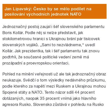
Jan Lipavský: Česko by se mělo podílet na
posilování východních jednotek NATO
Jednoznačný postoj zaujal i šéf slovenského parlamentu
Boris Kollár. Podle něj si nelze představit, jak
stokilometrovou hranici s Ukrajinou brání pár tisícovek
slovenských vojáků. „Sami to nezvládneme,“ uvedl
Kollár. Jak prezidentka, tak i šéf parlamentu tak znovu
podtrhli, že současné politické vedení země má
prozápadní a proevropskou orientaci.
Pohled na mínění veřejnosti už ale tak jednoznačný obraz
neukazuje. Svědčí o tom výsledky nedávného průzkumu,
podle kterého za napětí mezi Ruskem a Ukrajinou mohou
Spojené státy a NATO. Tento názor sdílí 44 procent
dotázaných, naopak 35 procent vnímá jako hlavního
agresora Rusko. Slovensko zůstává v pohledu na Rusko