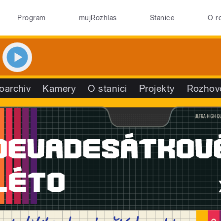
Program
mujRozhlas
Stanice
O r
oarchiv
Kamery
O stanici
Projekty
Rozhov