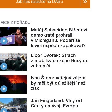
Jak nás naladíte na DABu
VÍCE Z POŘADU
Matěj Schneider: Středoví
demokraté prohráli
v Michiganu. Podaří se
levici úspěch zopakovat?
Libor Dvořák: Strach
z mobilizace žene Rusy do
zahraničí
Ivan Štern: Veřejný zájem
by měl být důležitější než
zisk
Jan Fingerland: Vlny od
Ceuty omývají Evropu