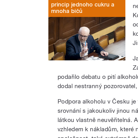
princip jednoho cukru a
n
mnoha bičů
K
o
k
Ji
J
Z
podařilo debatu o pití alkohol
dodal nestranný pozorovatel, 
Podpora alkoholu v Česku je
srovnání s jakoukoliv jinou 
látkou vlastně neuvěřitelná. A
vzhledem k nákladům, které 