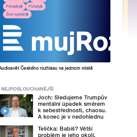
Pohádky
Pořady
Živé vysílání
Audiosvět Českého rozhlasu na jednom místě
NEJPOSLOUCHANĚJŠÍ
Joch: Sledujeme Trumpův
mentální úpadek směrem
k sebestřednosti, chaosu.
A konec je v nedohlednu
Telička: Babiš? Větší
problém je jeho okolí.