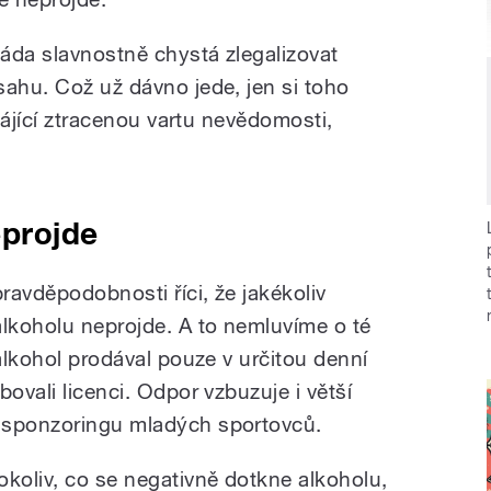
áda slavnostně chystá zlegalizovat
sahu. Což už dávno jede, jen si toho
 hájící ztracenou vartu nevědomosti,
eprojde
pravděpodobnosti říci, že jakékoliv
alkoholu neprojde. A to nemluvíme o té
 alkohol prodával pouze v určitou denní
ovali licenci. Odpor vzbuzuje i větší
 sponzoringu mladých sportovců.
okoliv, co se negativně dotkne alkoholu,