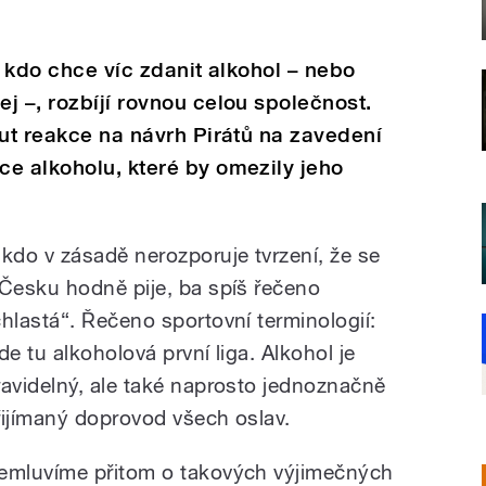
A kdo chce víc zdanit alkohol – nebo
j –, rozbíjí rovnou celou společnost.
out reakce na návrh Pirátů na zavedení
e alkoholu, které by omezily jeho
ikdo v zásadě nerozporuje tvrzení, že se
 Česku hodně pije, ba spíš řečeno
chlastá“. Řečeno sportovní terminologií:
de tu alkoholová první liga. Alkohol je
ravidelný, ale také naprosto jednoznačně
řijímaný doprovod všech oslav.
emluvíme přitom o takových výjimečných