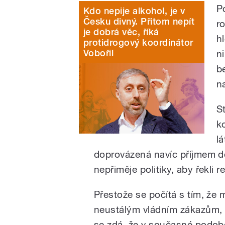
P
Kdo nepije alkohol, je v
Česku divný. Přitom nepít
r
je dobrá věc, říká
h
protidrogový koordinátor
Vobořil
n
b
na
S
k
l
doprovázená navíc příjmem d
nepřiměje politiky, aby řekl
Přestože se počítá s tím, že m
neustálým vládním zákazům, k
se zdá, že v současné podob