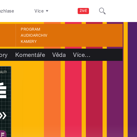
ozhlase
Více
ŽIVĚ
PROGRAM
AUDIOARCHIV
KAMERY
ory
Komentáře
Věda
Více
…