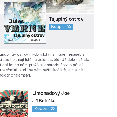
Tajuplný ostrov
Koupit
Lincolnův ostrov nikdo nikdy na mapě nenašel, a
přece ho znají lidé na celém světě. Už déle než sto
třicet let na něm prožívají dobrodružství s pěticí
trosečníků, kteří na něm našli útočiště, a hlavně
nejedno tajemství.
Limonádový Joe
Jiří Brdečka
Koupit