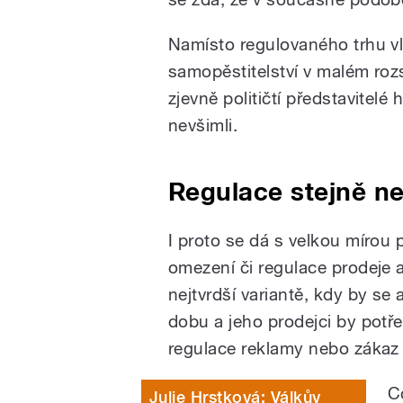
Namísto regulovaného trhu vl
samopěstitelství v malém roz
zjevně političtí představitelé
nevšimli.
Regulace stejně n
I proto se dá s velkou mírou 
omezení či regulace prodeje 
nejtvrdší variantě, kdy by se
dobu a jeho prodejci by potřeb
regulace reklamy nebo zákaz
C
Julie Hrstková: Válkův