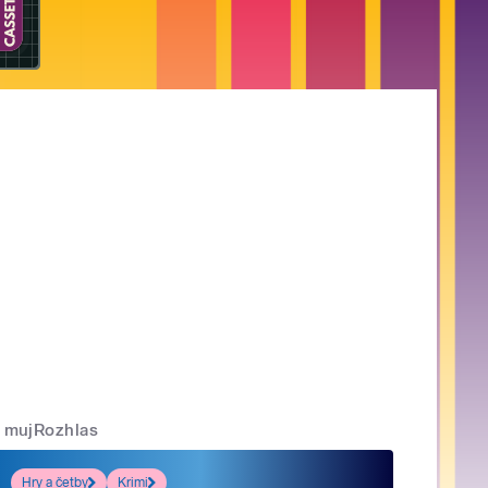
mujRozhlas
Hry a četby
Krimi