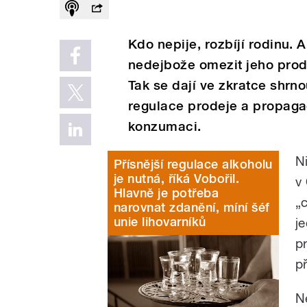
Kdo nepije, rozbíjí rodinu. 
nedejbože omezit jeho prode
Tak se dají ve zkratce shrn
regulace prodeje a propagac
konzumaci.
N
Přísnější regulace alkoholu
je nutná, říká Vobořil.
v
Hlavně je potřeba
„
narovnat zdanění, míní šéf
unie lihovarníků
je
p
p
N