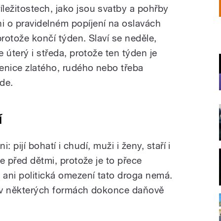
říležitostech, jako jsou svatby a pohřby
ni o pravidelném popíjení na oslavách
protože končí týden. Slaví se neděle,
e úterý i středa, protože ten týden je
lenice zlatého, rudého nebo třeba
de.
í
i: pijí bohatí i chudí, muži i ženy, staří i
se před dětmi, protože je to přece
ani politická omezení tato droga nemá.
, v některých formách dokonce daňově