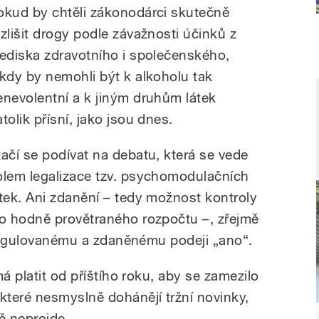
okud by chtěli zákonodárci skutečně
ozlišit drogy podle závažnosti účinků z
lediska zdravotního i společenského,
ikdy by nemohli být k alkoholu tak
enevolentní a k jiným druhům látek
tolik přísní, jako jsou dnes.
tačí se podívat na debatu, která se vede
olem legalizace tzv. psychomodulačních
átek. Ani zdanění – tedy možnost kontroly
o hodně provětraného rozpočtu –, zřejmě
i regulovanému a zdaněnému podeji „ano“.
á platit od příštího roku, aby se zamezilo
teré nesmyslně dohánějí tržní novinky,
ě neprojde.