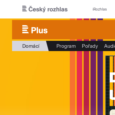
Přejít k hlavnímu obsahu
iRozhlas
Domácí
Program
Pořady
Audi