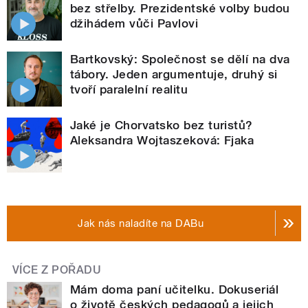
bez střelby. Prezidentské volby budou
džihádem vůči Pavlovi
Bartkovský: Společnost se dělí na dva
tábory. Jeden argumentuje, druhý si
tvoří paralelní realitu
Jaké je Chorvatsko bez turistů?
Aleksandra Wojtaszeková: Fjaka
Jak nás naladíte na DABu
VÍCE Z POŘADU
Mám doma paní učitelku. Dokuseriál
o životě českých pedagogů a jejich