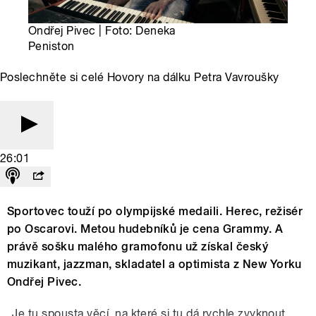
Ondřej Pivec | Foto: Deneka
Peniston
Poslechněte si celé Hovory na dálku Petra Vavroušky
26:01
Sportovec touží po olympijské medaili. Herec, režisér
po Oscarovi. Metou hudebníků je cena Grammy. A
právě sošku malého gramofonu už získal český
muzikant, jazzman, skladatel a optimista z New Yorku
Ondřej Pivec.
„Je tu spousta věcí, na které si tu dá rychle zvyknout,