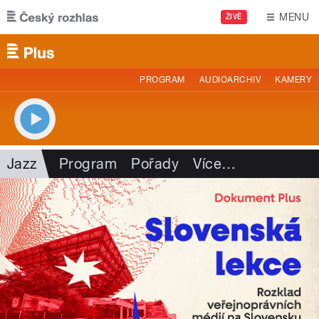
Přejít k hlavnímu obsahu
MENU
ŽIVĚ
PROGRAM
AUDIOARCHIV
KAMERY
Jazz
Program
Pořady
Více
…