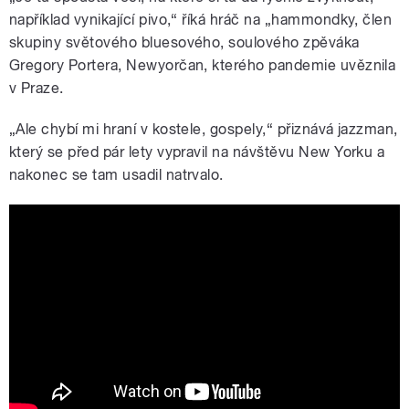
například vynikající pivo,“ říká hráč na „hammondky, člen
skupiny světového bluesového, soulového zpěváka
Gregory Portera, Newyorčan, kterého pandemie uvěznila
v Praze.
„Ale chybí mi hraní v kostele, gospely,“ přiznává jazzman,
který se před pár lety vypravil na návštěvu New Yorku a
nakonec se tam usadil natrvalo.
Skladba April May March, hraje Ondřej
Pivec - Show Jana Krause 14. 6. 2017