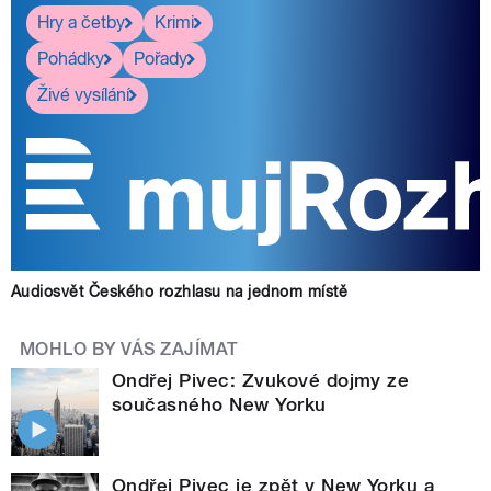
Hry a četby
Krimi
Pohádky
Pořady
Živé vysílání
Audiosvět Českého rozhlasu na jednom místě
MOHLO BY VÁS ZAJÍMAT
Ondřej Pivec: Zvukové dojmy ze
současného New Yorku
Ondřej Pivec je zpět v New Yorku a