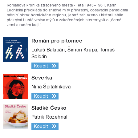
Románová kronika ztraceného města - léta 1945–1961. Karin
Lednická předkládá do značné míry převratný, dosavadní paradigma
měnící obraz hornického regionu, jehož zahlazenou historii stále
překrývá tlustá vrstva mýtů a zakořeněných stereotypů o „černé
zemi a rudém kraji“.
Román pro pitomce
Lukáš Balabán, Šimon Krupa, Tomáš
Soldán
Koupit
Severka
Nina Špitálníková
Koupit
Sladké Česko
Patrik Rozehnal
Koupit