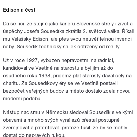
Edison a čest
Dá se říci, že stejně jako kariéru Slovenské strely i život a
úspěchy Josefa Sousedíka zkrátila 2. světová válka. Říkali
mu Valašský Edison, ale přes svou neuvěřitelnou invenci
nebyl Sousedík technický snílek odtržený od reality.
Už v roce 1927, vybuzen nepravostmi na radnici,
kandidoval ve Vsetíně na starostu a byl jím až do
osudného roku 1938, přičemž plat starosty dával celý na
charitu. Za Sousedíkovy éry se ve Vsetíně postavil
bezpočet veřejných budov a město dostalo zcela novou
moderní podobu.
Nástup nacismu v Německu sledoval Sousedík s velkými
obavami a mnoho svých vynálezů přestal postupně
zveřejňovat a patentovat, protože tušil, že by se mohly
dostat do nepravých rukou.