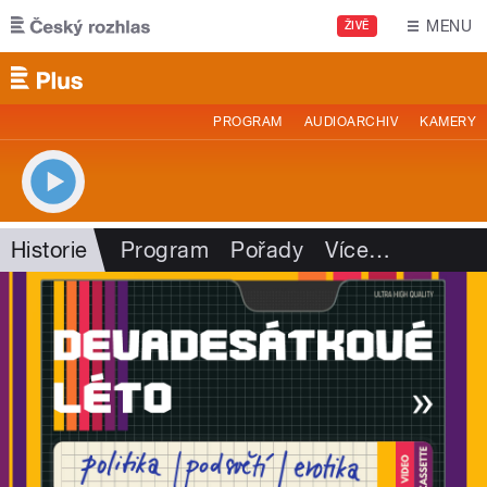
Přejít k hlavnímu obsahu
MENU
ŽIVĚ
PROGRAM
AUDIOARCHIV
KAMERY
Historie
Program
Pořady
Více
…