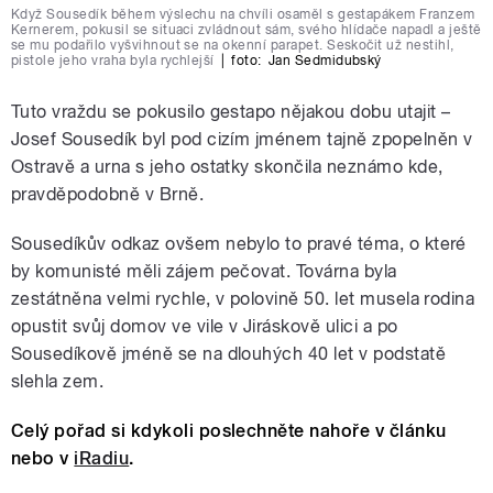
Když Sousedík během výslechu na chvíli osaměl s gestapákem Franzem
Kernerem, pokusil se situaci zvládnout sám, svého hlídače napadl a ještě
se mu podařilo vyšvihnout se na okenní parapet. Seskočit už nestihl,
pistole jeho vraha byla rychlejší
|
foto:
Jan Sedmidubský
Tuto vraždu se pokusilo gestapo nějakou dobu utajit –
Josef Sousedík byl pod cizím jménem tajně zpopelněn v
Ostravě a urna s jeho ostatky skončila neznámo kde,
pravděpodobně v Brně.
Sousedíkův odkaz ovšem nebylo to pravé téma, o které
by komunisté měli zájem pečovat. Továrna byla
zestátněna velmi rychle, v polovině 50. let musela rodina
opustit svůj domov ve vile v Jiráskově ulici a po
Sousedíkově jméně se na dlouhých 40 let v podstatě
slehla zem.
Celý pořad si kdykoli poslechněte nahoře v článku
nebo v
iRadiu
.