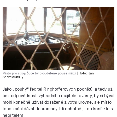
Místo pro strojvůdce bylo oddělené pouze mříží
|
foto:
Jan
Sedmidubský
Jako „pouhý“ ředitel Ringhofferových podniků, a tedy už
bez odpovědnosti výhradního majitele továrny, by si býval
mohl konečně užívat dosažené životní úrovně, ale místo
toho začal dávat dohromady lidi ochotné jít do konfliktu s
nepřítelem.