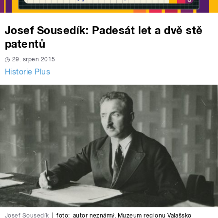
Josef Sousedík: Padesát let a dvě stě
patentů
29. srpen 2015
Historie Plus
Josef Sousedík
|
foto:
autor neznámý
,
Muzeum regionu Valašsko