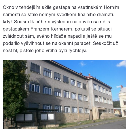
Okno v tehdejším sídle gestapa na vsetínském Horním
náměstí se stalo němým svědkem finálního dramatu –
když Sousedík během výslechu na chvíli osaměl s
gestapákem Franzem Kernerem, pokusil se situaci
zvládnout sám, svého hlídače napadl a ještě se mu
podařilo vyšvihnout se na okenní parapet. Seskočit už
nestihl, pistole jeho vraha byla rychlejší.