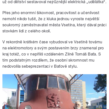
už od dětství sestavoval nejrůznější elektrická „udělátka“.
Přes jeho enormní šikovnost, pracovitost a učenlivost
nemohl nikdo tušit, že z kluka jednou vyroste největší
soukromý zaměstnavatel města Vsetína, který dával práci
stovkám lidí z celého okolí.
V rekordně krátkém čase vybudoval ve Vsetíně továrnu
na elektromotory a svým postavením brzy znamenal pro
kraj totéž, co v nepříliš vzdáleném Zlíně Tomáš Baťa. S
tím podstatným rozdílem, že osobní skromnost mu
nedovolila sebeprezentaci v Baťově stylu.