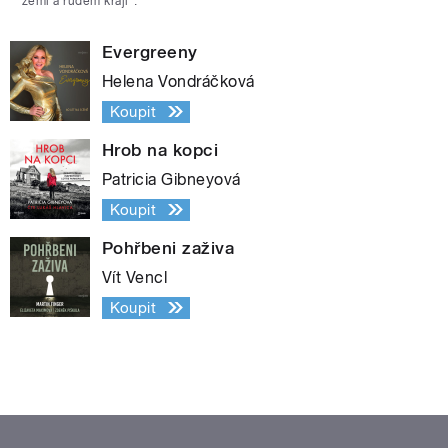
zemi a rudém kraji“.
Evergreeny
Helena Vondráčková
Koupit
Hrob na kopci
Patricia Gibneyová
Koupit
Pohřbeni zaživa
Vít Vencl
Koupit