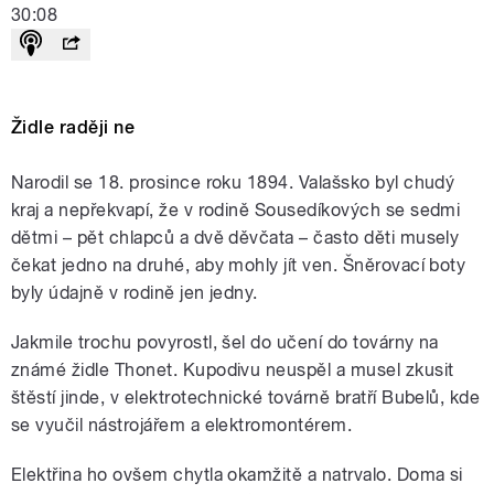
30:08
Židle raději ne
Narodil se 18. prosince roku 1894. Valašsko byl chudý
kraj a nepřekvapí, že v rodině Sousedíkových se sedmi
dětmi – pět chlapců a dvě děvčata – často děti musely
čekat jedno na druhé, aby mohly jít ven. Šněrovací boty
byly údajně v rodině jen jedny.
Jakmile trochu povyrostl, šel do učení do továrny na
známé židle Thonet. Kupodivu neuspěl a musel zkusit
štěstí jinde, v elektrotechnické továrně bratří Bubelů, kde
se vyučil nástrojářem a elektromontérem.
Elektřina ho ovšem chytla okamžitě a natrvalo. Doma si