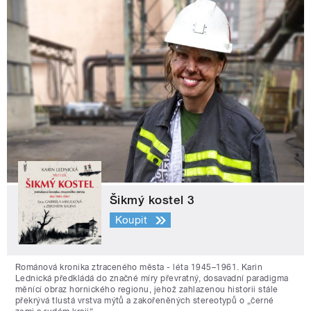
Šikmý kostel 3
Koupit
Románová kronika ztraceného města - léta 1945–1961. Karin
Lednická předkládá do značné míry převratný, dosavadní paradigma
měnící obraz hornického regionu, jehož zahlazenou historii stále
překrývá tlustá vrstva mýtů a zakořeněných stereotypů o „černé