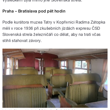
Výsledkem byla mimo jiné Slovenská strela.
Praha – Bratislava pod pět hodin
Podle kurátora muzea Tatry v Kopřivnici Radima Zátopka
měli v roce 1936 při zkušebních jízdách expresu ČSD
Slovenská strela železničáři co dělat, aby na trati včas
stihli stahovat závory.