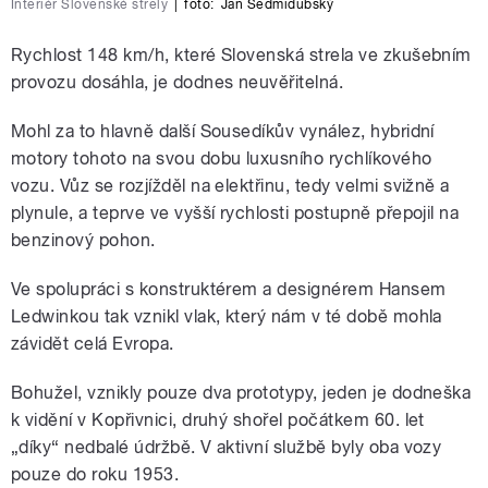
Interiér Slovenské strely
|
foto:
Jan Sedmidubský
Rychlost 148 km/h, které Slovenská strela ve zkušebním
provozu dosáhla, je dodnes neuvěřitelná.
Mohl za to hlavně další Sousedíkův vynález, hybridní
motory tohoto na svou dobu luxusního rychlíkového
vozu. Vůz se rozjížděl na elektřinu, tedy velmi svižně a
plynule, a teprve ve vyšší rychlosti postupně přepojil na
benzinový pohon.
Ve spolupráci s konstruktérem a designérem Hansem
Ledwinkou tak vznikl vlak, který nám v té době mohla
závidět celá Evropa.
Bohužel, vznikly pouze dva prototypy, jeden je dodneška
k vidění v Kopřivnici, druhý shořel počátkem 60. let
„díky“ nedbalé údržbě. V aktivní službě byly oba vozy
pouze do roku 1953.