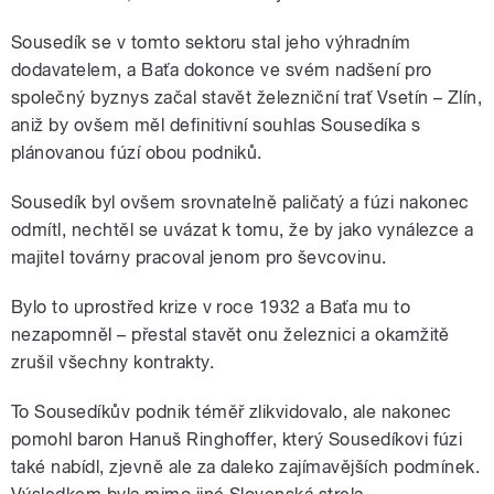
Sousedík se v tomto sektoru stal jeho výhradním
dodavatelem, a Baťa dokonce ve svém nadšení pro
společný byznys začal stavět železniční trať Vsetín – Zlín,
aniž by ovšem měl definitivní souhlas Sousedíka s
plánovanou fúzí obou podniků.
Sousedík byl ovšem srovnatelně paličatý a fúzi nakonec
odmítl, nechtěl se uvázat k tomu, že by jako vynálezce a
majitel továrny pracoval jenom pro ševcovinu.
Bylo to uprostřed krize v roce 1932 a Baťa mu to
nezapomněl – přestal stavět onu železnici a okamžitě
zrušil všechny kontrakty.
To Sousedíkův podnik téměř zlikvidovalo, ale nakonec
pomohl baron Hanuš Ringhoffer, který Sousedíkovi fúzi
také nabídl, zjevně ale za daleko zajímavějších podmínek.