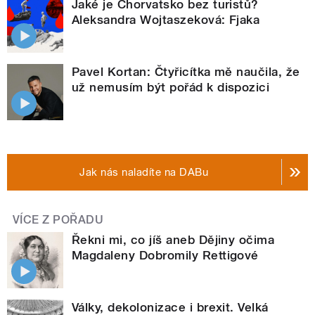
Jaké je Chorvatsko bez turistů?
Aleksandra Wojtaszeková: Fjaka
Pavel Kortan: Čtyřicítka mě naučila, že
už nemusím být pořád k dispozici
Jak nás naladíte na DABu
VÍCE Z POŘADU
Řekni mi, co jíš aneb Dějiny očima
Magdaleny Dobromily Rettigové
Války, dekolonizace i brexit. Velká