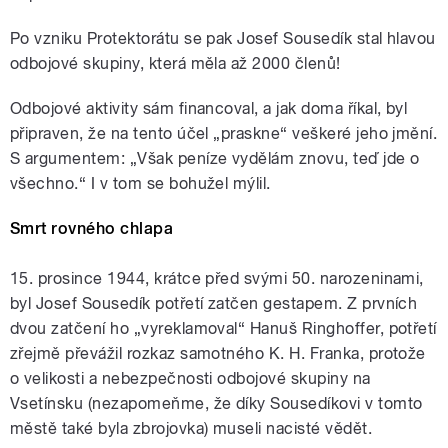
Po vzniku Protektorátu se pak Josef Sousedík stal hlavou
odbojové skupiny, která měla až 2000 členů!
Odbojové aktivity sám financoval, a jak doma říkal, byl
připraven, že na tento účel „praskne“ veškeré jeho jmění.
S argumentem: „Však peníze vydělám znovu, teď jde o
všechno.“ I v tom se bohužel mýlil.
Smrt rovného chlapa
15. prosince 1944, krátce před svými 50. narozeninami,
byl Josef Sousedík potřetí zatčen gestapem. Z prvních
dvou zatčení ho „vyreklamoval“ Hanuš Ringhoffer, potřetí
zřejmě převážil rozkaz samotného K. H. Franka, protože
o velikosti a nebezpečnosti odbojové skupiny na
Vsetínsku (nezapomeňme, že díky Sousedíkovi v tomto
městě také byla zbrojovka) museli nacisté vědět.