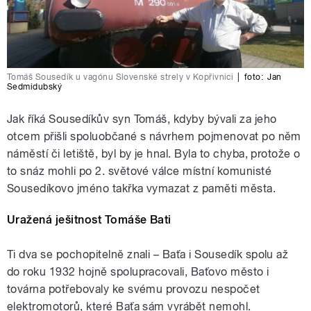
Tomáš Sousedík u vagónu Slovenské strely v Kopřivnici
|
foto:
Jan
Sedmidubský
Jak říká Sousedíkův syn Tomáš, kdyby bývali za jeho
otcem přišli spoluobčané s návrhem pojmenovat po něm
náměstí či letiště, byl by je hnal. Byla to chyba, protože o
to snáz mohli po 2. světové válce místní komunisté
Sousedíkovo jméno takřka vymazat z paměti města.
Uražená ješitnost Tomáše Bati
Ti dva se pochopitelně znali – Baťa i Sousedík spolu až
do roku 1932 hojně spolupracovali, Baťovo město i
továrna potřebovaly ke svému provozu nespočet
elektromotorů, které Baťa sám vyrábět nemohl.