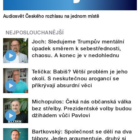
Audiosvět Českého rozhlasu na jednom místě
NEJPOSLOUCHANĚJŠÍ
Joch: Sledujeme Trumpův mentální
úpadek směrem k sebestřednosti,
chaosu. A konec je v nedohlednu
Telička: Babiš? Větší problém je jeho
okolí. S neskutečnou arogancí se
přikrývají absurdní věci
Michopulos: Čeká nás občanská válka
bez střelby. Prezidentské volby budou
džihádem vůči Pavlovi
Bartkovský: Společnost se dělí na dva
tábory. Jeden argumentuje, druhý si