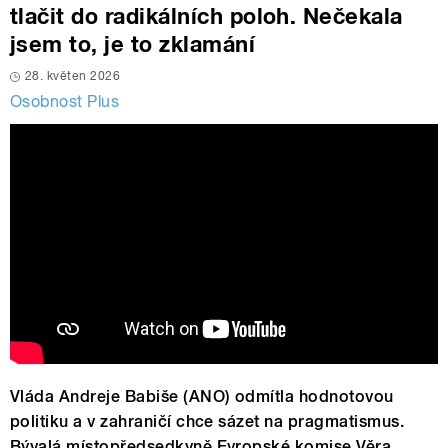
tlačit do radikálních poloh. Nečekala
jsem to, je to zklamání
28. květen 2026
Osobnost Plus
Vláda Andreje Babiše (ANO) odmítla hodnotovou
politiku a v zahraničí chce sázet na pragmatismus.
Bývalá místopředsedkyně Evropské komise Věra