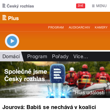
Přejít k hlavnímu obsahu
MENU
ŽIVĚ
PROGRAM
AUDIOARCHIV
KAMERY
Domácí
Program
Pořady
Více
…
Jourová: Babiš se nechává v koalici