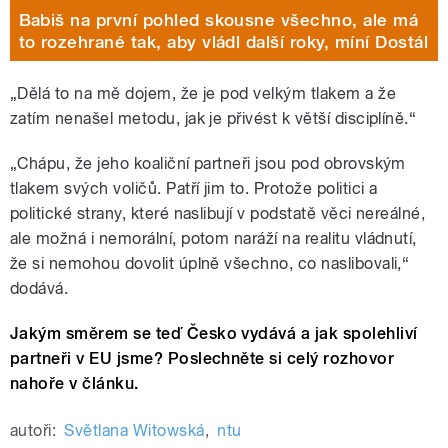
Babiš na první pohled skousne všechno, ale má
to rozehrané tak, aby vládl další roky, míní Dostál
„Dělá to na mě dojem, že je pod velkým tlakem a že
zatím nenašel metodu, jak je přivést k větší disciplíně.“
„Chápu, že jeho koaliční partneři jsou pod obrovským
tlakem svých voličů. Patří jim to. Protože politici a
politické strany, které naslibují v podstatě věci nereálné,
ale možná i nemorální, potom naráží na realitu vládnutí,
že si nemohou dovolit úplně všechno, co naslibovali,“
dodává.
Jakým směrem se teď Česko vydává a jak spolehliví
partneři v EU jsme? Poslechněte si celý rozhovor
nahoře v článku.
autoři:
Světlana Witowská
,
ntu