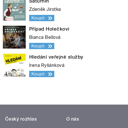
Saturnin
Zdeněk Jirotka
Koupit
Případ Holečkovi
Bianca Bellová
Koupit
Hledání veřejné služby
Irena Ryšánková
Koupit
Český rozhlas
O nás