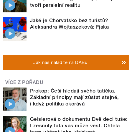
tvoří paralelní realitu
Jaké je Chorvatsko bez turistů?
Aleksandra Wojtaszeková: Fjaka
Jak nás naladíte na DABu
VÍCE Z POŘADU
Prokop: Češi hledají svého tatíčka.
Základní principy mají zůstat stejné,
i když politika okorává
Geislerová o dokumentu Dvě deci tuše:
I zesnulý táta vás může vést. Chtěla
jsem ukázat jeho křehkost