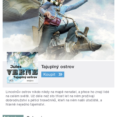
Tajuplný ostrov
Koupit
Lincolnův ostrov nikdo nikdy na mapě nenašel, a přece ho znají lidé
na celém světě. Už déle než sto třicet let na něm prožívají
dobrodružství s pěticí trosečníků, kteří na něm našli útočiště, a
hlavně nejedno tajemství.