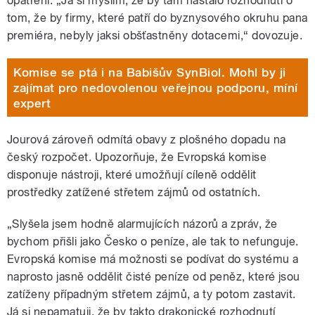
opatření. „Já si myslím, že by tam nastalo rozhodnutí o
tom, že by firmy, které patří do byznysového okruhu pana
premiéra, nebyly jaksi obšťastněny dotacemi,“ dovozuje.
Komise se ptá i na Babišův SynBiol. Mohl by ji
zajímat pro nedovolenou veřejnou podporu, míní
expert
Jourová zároveň odmítá obavy z plošného dopadu na
český rozpočet. Upozorňuje, že Evropská komise
disponuje nástroji, které umožňují cíleně oddělit
prostředky zatížené střetem zájmů od ostatních.
„Slyšela jsem hodně alarmujících názorů a zpráv, že
bychom přišli jako Česko o peníze, ale tak to nefunguje.
Evropská komise má možnosti se podívat do systému a
naprosto jasně oddělit čisté peníze od peněz, které jsou
zatíženy případným střetem zájmů, a ty potom zastavit.
Já si nepamatuji, že by takto drakonické rozhodnutí