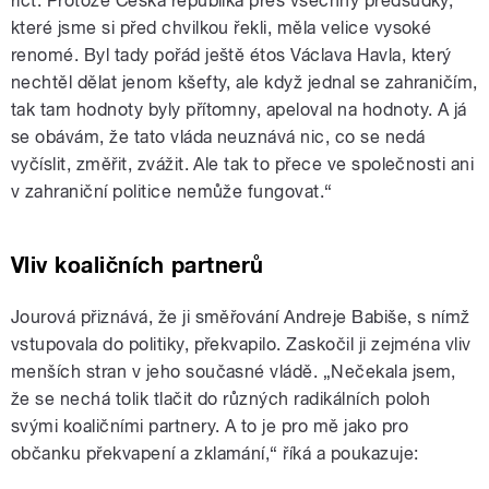
říct. Protože Česká republika přes všechny předsudky,
které jsme si před chvilkou řekli, měla velice vysoké
renomé. Byl tady pořád ještě étos Václava Havla, který
nechtěl dělat jenom kšefty, ale když jednal se zahraničím,
tak tam hodnoty byly přítomny, apeloval na hodnoty. A já
se obávám, že tato vláda neuznává nic, co se nedá
vyčíslit, změřit, zvážit. Ale tak to přece ve společnosti ani
v zahraniční politice nemůže fungovat.“
Vliv koaličních partnerů
Jourová přiznává, že ji směřování Andreje Babiše, s nímž
vstupovala do politiky, překvapilo. Zaskočil ji zejména vliv
menších stran v jeho současné vládě. „Nečekala jsem,
že se nechá tolik tlačit do různých radikálních poloh
svými koaličními partnery. A to je pro mě jako pro
občanku překvapení a zklamání,“ říká a poukazuje: