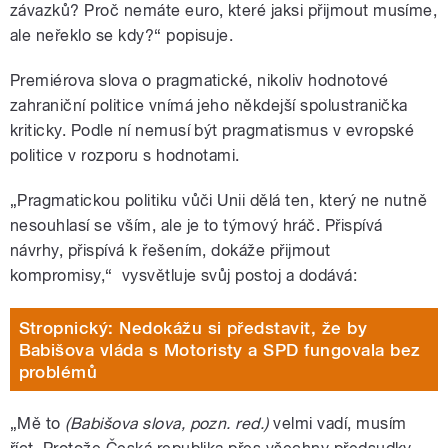
závazků? Proč nemáte euro, které jaksi přijmout musíme,
ale neřeklo se kdy?“ popisuje.
Premiérova slova o pragmatické, nikoliv hodnotové
zahraniční politice vnímá jeho někdejší spolustranička
kriticky. Podle ní nemusí být p
ragmatismus v evropské
politice v rozporu s hodnotami.
„Pragmatickou politiku vůči Unii dělá ten, který ne nutně
nesouhlasí se vším, ale je to týmový hráč. Přispívá
návrhy, přispívá k řešením, dokáže přijmout
kompromisy,
“
vysvětluje svůj postoj a dodává:
Stropnický: Nedokážu si představit, že by
Babišova vláda s Motoristy a SPD fungovala bez
problémů
„Mě to
(Babišova slova, pozn. red.)
velmi vadí, musím