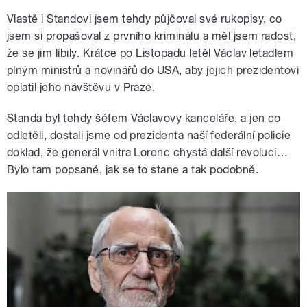
Vlastě i Standovi jsem tehdy půjčoval své rukopisy, co
jsem si propašoval z prvního kriminálu a měl jsem radost,
že se jim líbily. Krátce po Listopadu letěl Václav letadlem
plným ministrů a novinářů do USA, aby jejich prezidentovi
oplatil jeho návštěvu v Praze.
Standa byl tehdy šéfem Václavovy kanceláře, a jen co
odletěli, dostali jsme od prezidenta naší federální policie
doklad, že generál vnitra Lorenc chystá další revoluci…
Bylo tam popsané, jak se to stane a tak podobně.