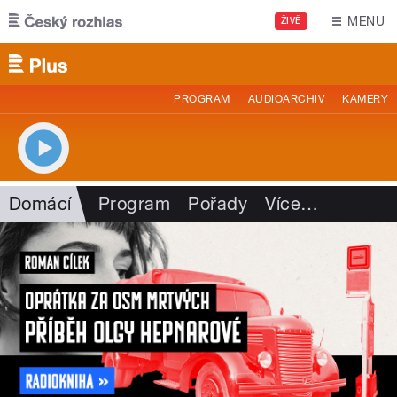
Přejít k hlavnímu obsahu
MENU
ŽIVĚ
PROGRAM
AUDIOARCHIV
KAMERY
Domácí
Program
Pořady
Více
…