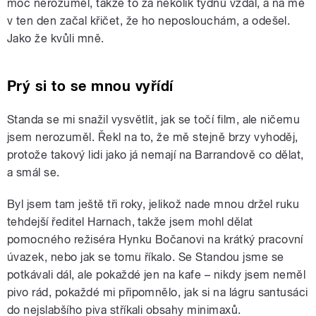
moc nerozuměl, takže to za několik týdnů vzdal, a na mě
v ten den začal křičet, že ho neposlouchám, a odešel.
Jako že kvůli mně.
Prý si to se mnou vyřídí
Standa se mi snažil vysvětlit, jak se točí film, ale ničemu
jsem nerozuměl. Řekl na to, že mě stejně brzy vyhoděj,
protože takový lidi jako já nemají na Barrandově co dělat,
a smál se.
Byl jsem tam ještě tři roky, jelikož nade mnou držel ruku
tehdejší ředitel Harnach, takže jsem mohl dělat
pomocného režiséra Hynku Bočanovi na krátký pracovní
úvazek, nebo jak se tomu říkalo. Se Standou jsme se
potkávali dál, ale pokaždé jen na kafe – nikdy jsem neměl
pivo rád, pokaždé mi připomnělo, jak si na lágru santusáci
do nejslabšího piva stříkali obsahy minimaxů.