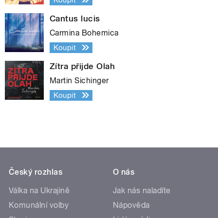
Cantus lucis
Carmina Bohemica
Koupit
Zítra přijde Olah
Martin Sichinger
Koupit
Český rozhlas
O nás
Válka na Ukrajině
Jak nás naladíte
Komunální volby
Nápověda