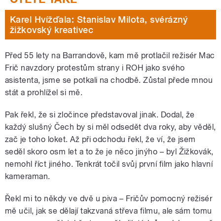
Karel Hvížďala: Stanislav Milota, svérázný
žižkovský kreativec
Před 55 lety na Barrandově, kam mě protlačil režisér Mac
Frič navzdory protestům strany i ROH jako svého
asistenta, jsme se potkali na chodbě. Zůstal přede mnou
stát a prohlížel si mě.
Pak řekl, že si zločince představoval jinak. Dodal, že
každý slušný Čech by si měl odsedět dva roky, aby věděl,
zač je toho loket. Až při odchodu řekl, že ví, že jsem
seděl skoro osm let a to že je něco jinýho – byl Žižkovák,
nemohl říct jiného. Tenkrát točil svůj první film jako hlavní
kameraman.
Řekl mi to někdy ve dvě u piva – Fričův pomocný režisér
mě učil, jak se dělají takzvaná střeva filmu, ale sám tomu