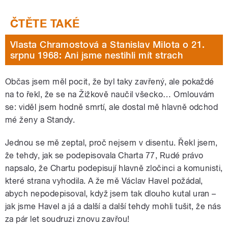
Vlasta Chramostová a Stanislav Milota o 21.
srpnu 1968: Ani jsme nestihli mít strach
Občas jsem měl pocit, že byl taky zavřený, ale pokaždé
na to řekl, že se na Žižkově naučil všecko… Omlouvám
se: viděl jsem hodně smrtí, ale dostal mě hlavně odchod
mé ženy a Standy.
Jednou se mě zeptal, proč nejsem v disentu. Řekl jsem,
že tehdy, jak se podepisovala Charta 77, Rudé právo
napsalo, že Chartu podepisují hlavně zločinci a komunisti,
které strana vyhodila. A že mě Václav Havel požádal,
abych nepodepisoval, když jsem tak dlouho kutal uran –
jak jsme Havel a já a další a další tehdy mohli tušit, že nás
za pár let soudruzi znovu zavřou!