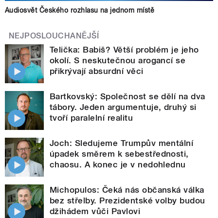
Audiosvět Českého rozhlasu na jednom místě
NEJPOSLOUCHANĚJŠÍ
Telička: Babiš? Větší problém je jeho
okolí. S neskutečnou arogancí se
přikrývají absurdní věci
Bartkovský: Společnost se dělí na dva
tábory. Jeden argumentuje, druhý si
tvoří paralelní realitu
Joch: Sledujeme Trumpův mentální
úpadek směrem k sebestřednosti,
chaosu. A konec je v nedohlednu
Michopulos: Čeká nás občanská válka
bez střelby. Prezidentské volby budou
džihádem vůči Pavlovi