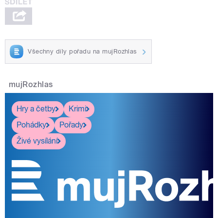
Všechny díly pořadu na mujRozhlas
mujRozhlas
Hry a četby
Krimi
Pohádky
Pořady
Živé vysílání