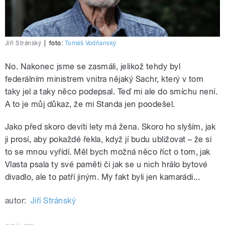
Jiří Stránský
|
foto:
Tomáš Vodňanský
No. Nakonec jsme se zasmáli, jelikož tehdy byl
federálním ministrem vnitra nějaký Sachr, který v tom
taky jel a taky něco podepsal. Teď mi ale do smíchu není.
A to je můj důkaz, že mi Standa jen poodešel.
Jako před skoro devíti lety má žena. Skoro ho slyším, jak
ji prosí, aby pokaždé řekla, když jí budu ubližovat – že si
to se mnou vyřídí. Měl bych možná něco říct o tom, jak
Vlasta psala ty své paměti či jak se u nich hrálo bytové
divadlo, ale to patří jiným. My fakt byli jen kamarádi...
autor:
Jiří Stránský