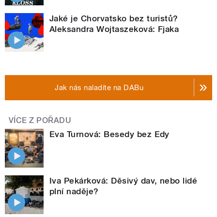
Jaké je Chorvatsko bez turistů?
Aleksandra Wojtaszeková: Fjaka
Jak nás naladíte na DABu
VÍCE Z POŘADU
Eva Turnová: Besedy bez Edy
Iva Pekárková: Děsivý dav, nebo lidé
plní naděje?