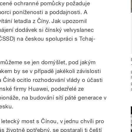
lacené ochranné pomůcky požaduje
porci poníženosti a poddajnosti. A
tání letadla z Číny. Jak upozornil
ájení dodávek si čínský velvyslanec
(ČSSD) na českou spolupráci s Tchaj-
 můžeme se jen domýšlet, pod jakým
lakem by se v případě jakékoli závislosti
a Číně ocitlo rozhodování vlády o účasti
ínské firmy Huawei, podezřelé ze
pionáže, na budování sítí páté generace v
esku.
 letecký most s Čínou, v jednu chvíli pro
s životně potřebný, se postarali ti čeští