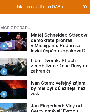
Jak nás naladíte na DABu
VÍCE Z POŘADU
Matěj Schneider: Středoví
demokraté prohráli
v Michiganu. Podaří se
levici úspěch zopakovat?
Libor Dvořák: Strach
z mobilizace žene Rusy do
zahraničí
Ivan Štern: Veřejný zájem
by měl být důležitější než
zisk
Jan Fingerland: Vlny od
Ceuty omývají Evropu