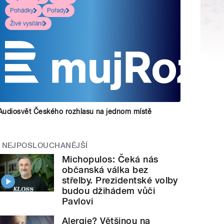
Pohádky
Pořady
Živé vysílání
Audiosvět Českého rozhlasu na jednom místě
NEJPOSLOUCHANĚJŠÍ
Michopulos: Čeká nás
občanská válka bez
střelby. Prezidentské volby
budou džihádem vůči
Pavlovi
Alergie? Většinou na