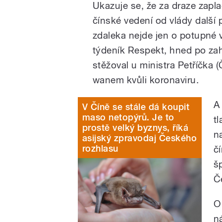
Ukazuje se, že za draze zap
čínské vedení od vlády další 
zdaleka nejde jen o potupné ví
týdeník Respekt, hned po zah
stěžoval u ministra Petříčka 
wanem kvůli koronaviru.
A
V Číně se stále dá koupit
maso netopýrů. Je to
t
prostě velký byznys, říká
n
asijský zpravodaj Českého
rozhlasu
č
š
Č
O
ná