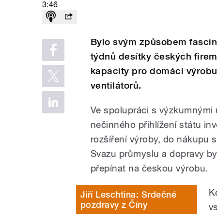
3:46
Bylo svým způsobem fascinu
týdnů desítky českých firem
kapacity pro domácí výrobu r
ventilátorů.
Ve spolupráci s výzkumnými ú
nečinného přihlížení státu in
rozšíření výroby, do nákupu s
Svazu průmyslu a dopravy by
přepínat na českou výrobu.
K
Jiří Leschtina: Srdečné
pozdravy z Číny
v