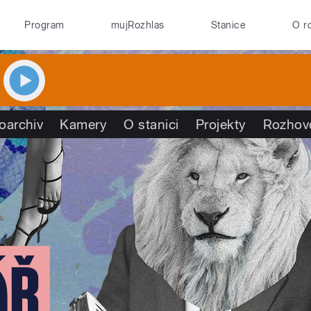
Program
mujRozhlas
Stanice
O r
oarchiv
Kamery
O stanici
Projekty
Rozhov