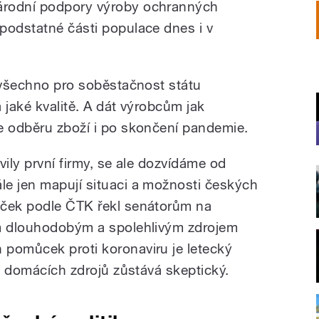
árodní podpory výroby ochranných
podstatné části populace dnes i v
o všechno pro soběstačnost státu
 jaké kvalitě. A dát výrobcům jak
e odběru zboží i po skončení pandemie.
vily první firmy, se ale dozvídáme od
e jen mapují situaci a možnosti českých
áček podle ČTK řekl senátorům na
ým dlouhodobým a spolehlivým zdrojem
pomůcek proti koronaviru je letecký
 z domácích zdrojů zůstává skeptický.