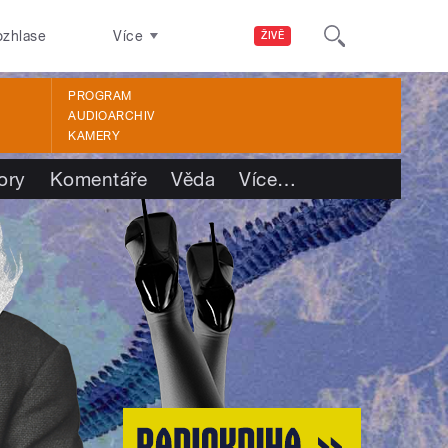
ozhlase
Více
ŽIVĚ
PROGRAM
AUDIOARCHIV
KAMERY
ory
Komentáře
Věda
Více
…