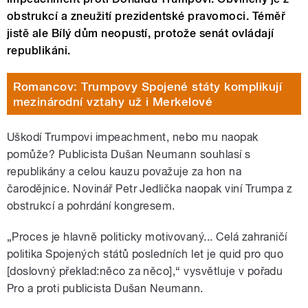
obstrukcí a zneužití prezidentské pravomoci. Téměř
jistě ale Bílý dům neopustí, protože senát ovládají
republikáni.
Romancov: Trumpovy Spojené státy komplikují
mezinárodní vztahy už i Merkelové
Uškodí Trumpovi impeachment, nebo mu naopak
pomůže? Publicista Dušan Neumann souhlasí s
republikány a celou kauzu považuje za hon na
čarodějnice. Novinář Petr Jedlička naopak viní Trumpa z
obstrukcí a pohrdání kongresem.
„Proces je hlavně politicky motivovaný... Celá zahraničí
politika Spojených států posledních let je quid pro quo
[doslovný překlad:něco za něco],“ vysvětluje v pořadu
Pro a proti publicista Dušan Neumann.