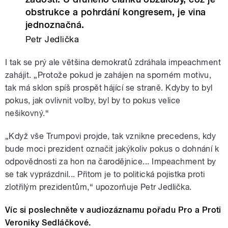
obstrukce a pohrdání kongresem, je vina
jednoznačná.
Petr Jedlička
I tak se prý ale většina demokratů zdráhala impeachment
zahájit. „Protože pokud je zahájen na sporném motivu,
tak má sklon spíš prospět hájící se straně. Kdyby to byl
pokus, jak ovlivnit volby, byl by to pokus velice
nešikovný.“
„Když vše Trumpovi projde, tak vznikne precedens, kdy
bude moci prezident označit jakýkoliv pokus o dohnání k
odpovědnosti za hon na čarodějnice... Impeachment by
se tak vyprázdnil... Přitom je to politická pojistka proti
zlotřilým prezidentům,“ upozorňuje Petr Jedlička.
Víc si poslechněte v audiozáznamu pořadu Pro a Proti
Veroniky Sedláčkové.