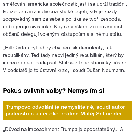
směřování americké společnosti: jestli se udrží tradiční,
konzervativní a individualistické pojetí, kdy je každý
zodpovědný sám za sebe a politika se tvoří zespoda,
nebo progresivistické. Kdy se veškeré zodpovědnosti
občanů delegují voleným zástupcům a silnému státu.“
„Bill Clinton byl tehdy obviněn jak demokraty, tak
republikány. Teď tady nebyl jediný republikán, který by
impeachment podepsal. Stal se z toho stranický nástroj...
V podstatě je to ústavní krize,“ soudí Dušan Neumann.
Pokus ovlivnit volby? Nemyslím si
Trumpovo odvolání je nemyslitelné, soudí autor
podcastu o americké politice Matěj Schneider
„Důvod na impeachment Trumpa je opodstatněný... A