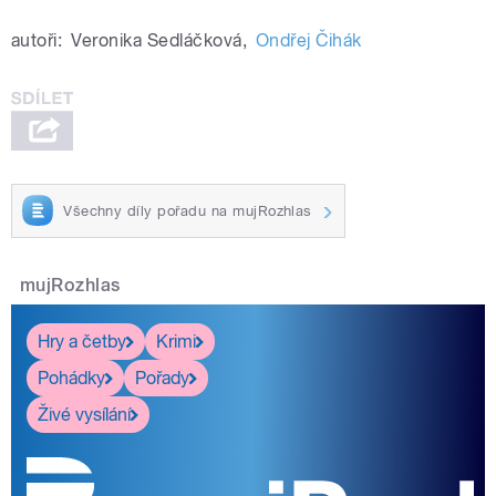
autoři:
Veronika Sedláčková
,
Ondřej Čihák
Všechny díly pořadu na mujRozhlas
mujRozhlas
Hry a četby
Krimi
Pohádky
Pořady
Živé vysílání