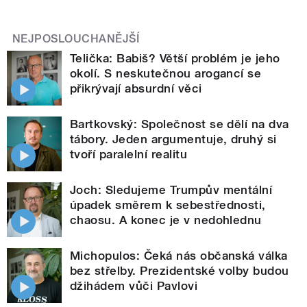
NEJPOSLOUCHANĚJŠÍ
Telička: Babiš? Větší problém je jeho
okolí. S neskutečnou arogancí se
přikrývají absurdní věci
Bartkovský: Společnost se dělí na dva
tábory. Jeden argumentuje, druhý si
tvoří paralelní realitu
Joch: Sledujeme Trumpův mentální
úpadek směrem k sebestřednosti,
chaosu. A konec je v nedohlednu
Michopulos: Čeká nás občanská válka
bez střelby. Prezidentské volby budou
džihádem vůči Pavlovi