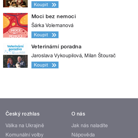
Koupit
Moci bez nemoci
Šárka Volemanová
Koupit
Veterinární poradna
Jaroslava Vykoupilová, Milan Štourač
Koupit
Český rozhlas
O nás
Válka na Ukrajině
Jak nás naladíte
Komunální volby
Nápověda