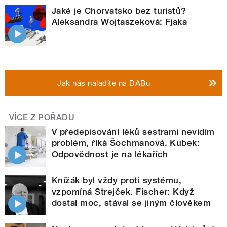
Jaké je Chorvatsko bez turistů?
Aleksandra Wojtaszeková: Fjaka
Jak nás naladíte na DABu
VÍCE Z POŘADU
V předepisování léků sestrami nevidím
problém, říká Šochmanová. Kubek:
Odpovědnost je na lékařích
Knížák byl vždy proti systému,
vzpomíná Strejček. Fischer: Když
dostal moc, stával se jiným člověkem