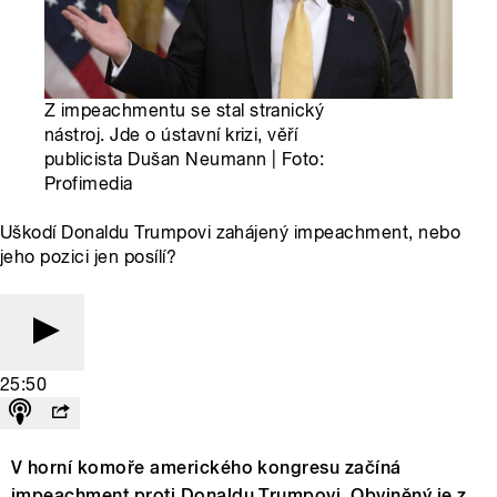
Z impeachmentu se stal stranický
nástroj. Jde o ústavní krizi, věří
publicista Dušan Neumann | Foto:
Profimedia
Uškodí Donaldu Trumpovi zahájený impeachment, nebo
jeho pozici jen posílí?
25:50
V horní komoře amerického kongresu začíná
impeachment proti Donaldu Trumpovi. Obviněný je z