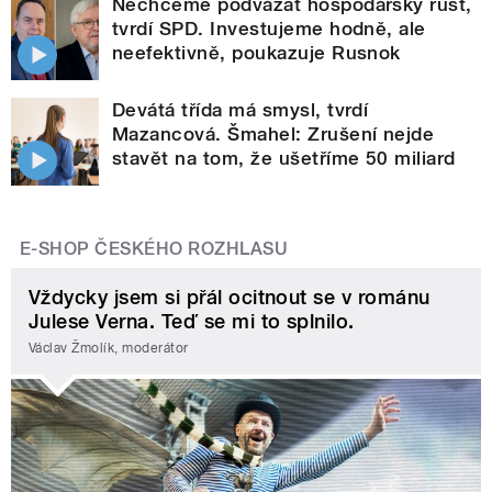
Nechceme podvázat hospodářský růst,
tvrdí SPD. Investujeme hodně, ale
neefektivně, poukazuje Rusnok
Devátá třída má smysl, tvrdí
Mazancová. Šmahel: Zrušení nejde
stavět na tom, že ušetříme 50 miliard
E-SHOP ČESKÉHO ROZHLASU
Vždycky jsem si přál ocitnout se v románu
Julese Verna. Teď se mi to splnilo.
Václav Žmolík, moderátor