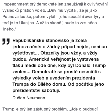
Impeachment prý demokraté jen zneužívají k ovlivňování
výsledků příštích voleb. „Dřív mu vyčítali, že je jako
Putinova loutka, potom vytáhli jeho sexuální avantýry a
teď je to Ukrajina. A až to skončí, bude to zas něco
jiného.“
Republikánské stanovisko je zcela
jednoznačné: o žádný případ nejde, není co
vyšetřovat... Otazníky jsou vždy, a vždy
budou. Americká veřejnost je vystavena
tlaku médií ode dne, kdy byl Donald Trump
zvolen... Demokraté se prostě nesmířili s
výsledky voleb a uvedením prezidenta
Trumpa do Bílého domu. Od počátku jeho
prezidentství sabotují.
Dušan Neumann
Trump je prý jen zástupný problém. „Jde o budoucí