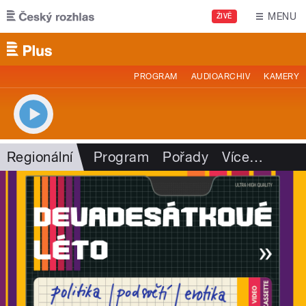
Přejít k hlavnímu obsahu
MENU
ŽIVĚ
PROGRAM
AUDIOARCHIV
KAMERY
Regionální
Program
Pořady
Více
…