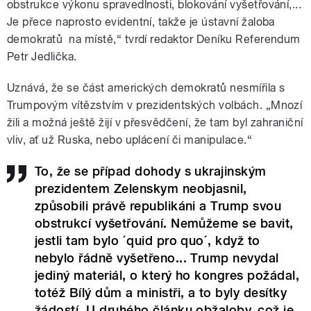
obstrukce výkonu spravedlnosti, blokování vyšetřování,...
Je přece naprosto evidentní, takže je ústavní žaloba
demokratů na místě,“ tvrdí redaktor Deníku Referendum
Petr Jedlička.
Uznává, že se část amerických demokratů nesmířila s
Trumpovým vítězstvím v prezidentských volbách. „Mnozí
žili a možná ještě žijí v přesvědčení, že tam byl zahraniční
vliv, ať už Ruska, nebo uplácení či manipulace.“
To, že se případ dohody s ukrajinským
prezidentem Zelenskym neobjasnil,
způsobili právě republikáni a Trump svou
obstrukcí vyšetřování. Nemůžeme se bavit,
jestli tam bylo ´quid pro quo´, když to
nebylo řádně vyšetřeno... Trump nevydal
jediný materiál, o který ho kongres požádal,
totéž Bílý dům a ministři, a to byly desítky
žádostí. U druhého článku obžaloby, což je