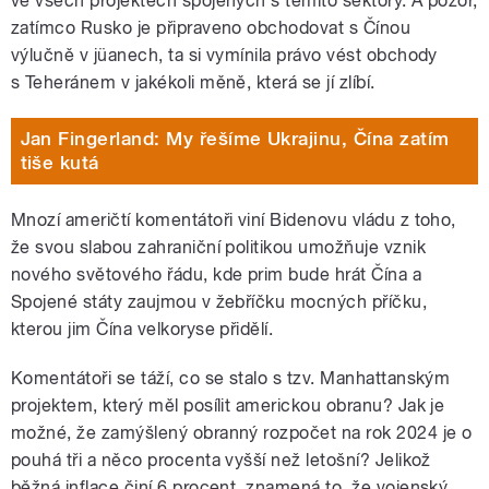
ve všech projektech spojených s těmito sektory. A pozor,
zatímco Rusko je připraveno obchodovat s Čínou
výlučně v jüanech, ta si vymínila právo vést obchody
s Teheránem v jakékoli měně, která se jí zlíbí.
Jan Fingerland: My řešíme Ukrajinu, Čína zatím
tiše kutá
Mnozí američtí komentátoři viní Bidenovu vládu z toho,
že svou slabou zahraniční politikou umožňuje vznik
nového světového řádu, kde prim bude hrát Čína a
Spojené státy zaujmou v žebříčku mocných příčku,
kterou jim Čína velkoryse přidělí.
Komentátoři se táží, co se stalo s tzv. Manhattanským
projektem, který měl posílit americkou obranu? Jak je
možné, že zamýšlený obranný rozpočet na rok 2024 je o
pouhá tři a něco procenta vyšší než letošní? Jelikož
běžná inflace činí 6 procent, znamená to, že vojenský