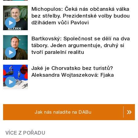
Michopulos: Čeká nás občanská válka
bez střelby. Prezidentské volby budou
džihádem vůči Pavlovi
Bartkovský: Společnost se dělí na dva
tábory. Jeden argumentuje, druhý si
tvoří paralelní realitu
Jaké je Chorvatsko bez turistů?
Aleksandra Wojtaszeková: Fjaka
Jak nás naladíte na DABu
VÍCE Z POŘADU