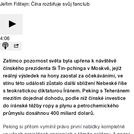
Jefim Fištejn: Čína rozšiřuje svůj fanclub
4:06
Zatímco pozornost světa byla upřena k návštěvě
čínského prezidenta Si Ťin-pchinga v Moskvě, jejíž
reálný výsledek na hony zaostal za očekáváními, ve
stínu této události zůstalo další sblížení Nebeské říše
s teokratickou diktaturou Íránem. Peking s Teheránem
mezitím dojednal dohodu, podle níž čínské investice
do íránské těžby ropy a plynu a petrochemického
průmyslu dosáhnou 400 miliard dolarů.
Peking si přitom vymínil právo první nabídky kompletně