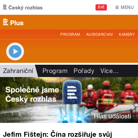
Přejít k hlavnímu obsahu
MENU
ŽIVĚ
PROGRAM
AUDIOARCHIV
KAMERY
Zahraniční
Program
Pořady
Více
…
Jefim Fištejn: Čína rozšiřuje svůj