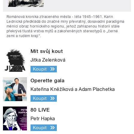
Románová kronika ztraceného města - léta 1945–1961. Karin
Lednická předkládá do značné míry převratný, dosavadní paradigma
měnící obraz hornického regionu, jehož zahlazenou historii stále
překrývá tlustá vrstva mýtů a zakořeněných stereotypů o „černé
zemi a rudém kraji“.
Mít svůj kout
Jitka Zelenková
Koupit
Operette gala
Kateřina Kněžíková a Adam Plachetka
Koupit
80 LIVE
Petr Hapka
Koupit