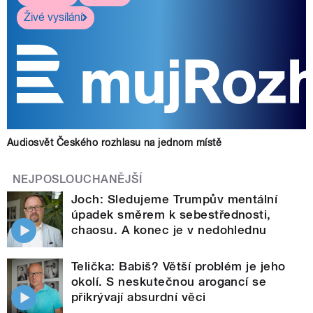
Živé vysílání
Audiosvět Českého rozhlasu na jednom místě
NEJPOSLOUCHANĚJŠÍ
Joch: Sledujeme Trumpův mentální
úpadek směrem k sebestřednosti,
chaosu. A konec je v nedohlednu
Telička: Babiš? Větší problém je jeho
okolí. S neskutečnou arogancí se
přikrývají absurdní věci