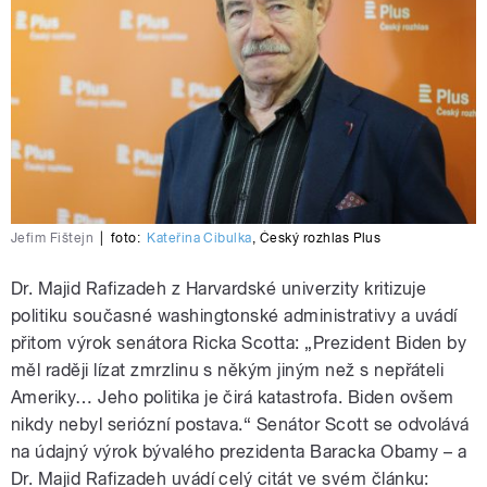
Jefim Fištejn
|
foto:
Kateřina Cibulka
,
Český rozhlas Plus
Dr. Majid Rafizadeh z Harvardské univerzity kritizuje
politiku současné washingtonské administrativy a uvádí
přitom výrok senátora Ricka Scotta: „Prezident Biden by
měl raději lízat zmrzlinu s někým jiným než s nepřáteli
Ameriky… Jeho politika je čirá katastrofa. Biden ovšem
nikdy nebyl seriózní postava.“ Senátor Scott se odvolává
na údajný výrok bývalého prezidenta Baracka Obamy – a
Dr. Majid Rafizadeh uvádí celý citát ve svém článku: