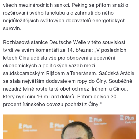
všech mezinárodních sankcí. Peking se přitom snaží o
rozšiřování svého fanclubu a o zahrnutí do něho
nejdůležitějších světových dodavatelů energetických
surovin.
Rozhlasová stanice Deutsche Welle v této souvislosti
tvrdí ve svém komentáři ze 14. března: „V posledních
letech Čína udělala vše pro obnovení a upevnění
ekonomických a politických vazeb mezi
saúdskoarabským Rijádem a Teheránem. Saúdská Arábie
se stala největším dodavatelem ropy do Číny. Souběžně
nezadržitelně roste také obchod mezi Íránem a Čínou,
který nyní činí 16 miliard dolarů. Přitom celých 30
procent íránského dovozu pochází z Číny.“