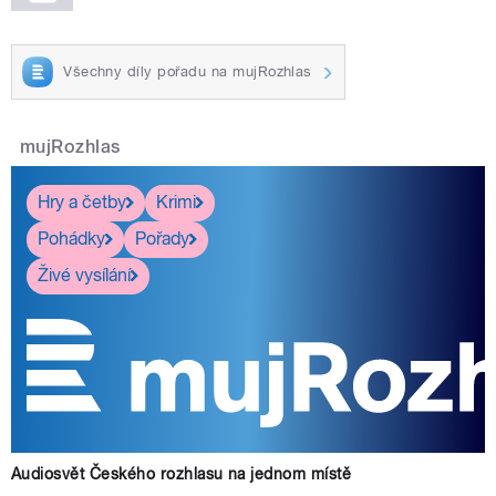
Všechny díly pořadu na mujRozhlas
mujRozhlas
Hry a četby
Krimi
Pohádky
Pořady
Živé vysílání
Audiosvět Českého rozhlasu na jednom místě