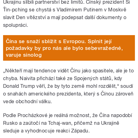
Ukrajinu slíbili partnerství bez limitů. Čínský prezident Si
Ťin-pching se chystá s Vladimirem Putinem v Moskvě
slavit Den vítězství a mají podepsat další dokumenty o
spolupráci.
Čína se snaží sblížit s Evropou. Splnit její
požadavky by pro nás ale bylo sebevražedné,
varuje sinolog
„Někteří mají tendence vidět Čínu jako spasitele, ale je to
chyba. Naivita přichází také ze Spojených států, kdy
Donald Trump věří, že by tyto země mohl rozdělit,“ soudí
o snahách amerického prezidenta, který s Čínou zároveň
vede obchodní válku.
Podle Procházkové je reálná možnost, že Čína napodobí
Rusko a zaútočí na Tchaj-wan, přičemž na Ukrajině
sleduje a vyhodnocuje reakci Západu.