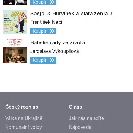
Koupit
Spejbl & Hurvínek a Zlatá zebra 3
František Nepil
Koupit
Babské rady ze života
Jaroslava Vykoupilová
Koupit
Český rozhlas
O nás
Válka na Ukrajině
Jak nás naladíte
Komunální volby
Nápověda