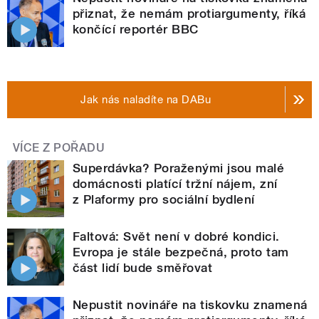
přiznat, že nemám protiargumenty, říká
končící reportér BBC
Jak nás naladíte na DABu
VÍCE Z POŘADU
Superdávka? Poraženými jsou malé
domácnosti platící tržní nájem, zní
z Plaformy pro sociální bydlení
Faltová: Svět není v dobré kondici.
Evropa je stále bezpečná, proto tam
část lidí bude směřovat
Nepustit novináře na tiskovku znamená