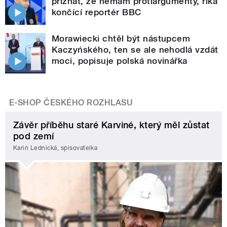
přiznat, že nemám protiargumenty, říká
končící reportér BBC
Morawiecki chtěl být nástupcem
Kaczyńského, ten se ale nehodlá vzdát
moci, popisuje polská novinářka
E-SHOP ČESKÉHO ROZHLASU
Závěr příběhu staré Karviné, který měl zůstat
pod zemí
Karin Lednická, spisovatelka