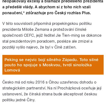
neopakovaly excesy a blamáže předešlého prezidenta
a předešlé vlády. A abychom si z toho nich vzali
ponaučení,“ zdůrazňuje pro Český rozhlas Plus.
V této souvislosti připomíná propekingskou politiku
prezidenta Miloše Zemana a protežování čínské
společnosti CEFC, jejíž ředitel Jie Ťien-ming se dokonce
stal prezidentovým poradcem, posléze ale zmizel a
později vyšlo najevo, že byl v Číně zatčen.
Peking se nejvíc bojí silného Západu. Toto silné
pouto ho spojuje s Moskvou, tvrdí sinoložka
Lomová
Česko má od roku 2016 s Čínou uzavřenou dohodu o
strategickém partnerství. Na ní Procházková oceňuje její
ustanovení, že čínská strana bude akceptovat českou
politiku jedné Číny.