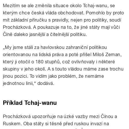
Mezitím se ale změnila situace okolo Tchaj-wanu, se
kterým chce česká vláda obchodovat. Pomohlo by proto
mít základní příručku s pravidly, nejen pro politiky, soudí
Procházková. A poukazuje na to, že jiné státy mají vůči
Číně daleko jasnější a čitelnější politiku.
„My jsme stáli za havlovskou zahraniční politikou
orientovanou na lidská práva a poté přišel Miloš Zeman,
který ji otočil o 180 stupňů, což ovlivňovaly i některé
skupiny v jeho okolí. A s touto vládou máme zase trochu
jinou pozici. To vidím jako problém, že nemáme
jednotnou linii,“ dodává.
Příklad Tchaj-wanu
Procházková upozorňuje na úzké vazby mezi Čínou a
Ruskem. Oba státy si těsně před ruskou invazí na