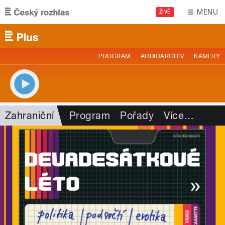
Přejít k hlavnímu obsahu
MENU
ŽIVĚ
PROGRAM
AUDIOARCHIV
KAMERY
Zahraniční
Program
Pořady
Více
…