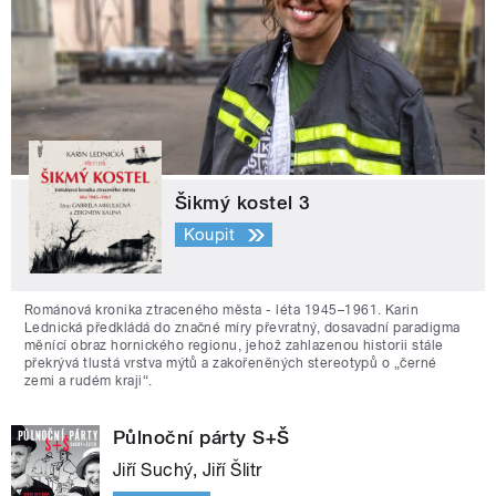
Šikmý kostel 3
Koupit
Románová kronika ztraceného města - léta 1945–1961. Karin
Lednická předkládá do značné míry převratný, dosavadní paradigma
měnící obraz hornického regionu, jehož zahlazenou historii stále
překrývá tlustá vrstva mýtů a zakořeněných stereotypů o „černé
zemi a rudém kraji“.
Půlnoční párty S+Š
Jiří Suchý, Jiří Šlitr