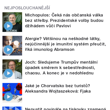
NEJPOSLOUCHANĚJŠÍ
Michopulos: Čeká nás občanská válka
bez střelby. Prezidentské volby budou
džihádem vůči Pavlovi
Alergie? Většinou na neškodné látky,
nejúčinnější je imunitní systém přeučit,
říká imunolog Abramson
Joch: Sledujeme Trumpův mentální
úpadek směrem k sebestřednosti,
chaosu. A konec je v nedohlednu
Jaké je Chorvatsko bez turistů?
Aleksandra Wojtaszeková: Fjaka
Nepustit novináře na tiskovku znamená