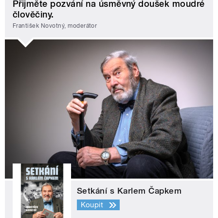
Přijměte pozvání na úsměvný doušek moudré
člověčiny.
František Novotný, moderátor
Setkání s Karlem Čapkem
Koupit