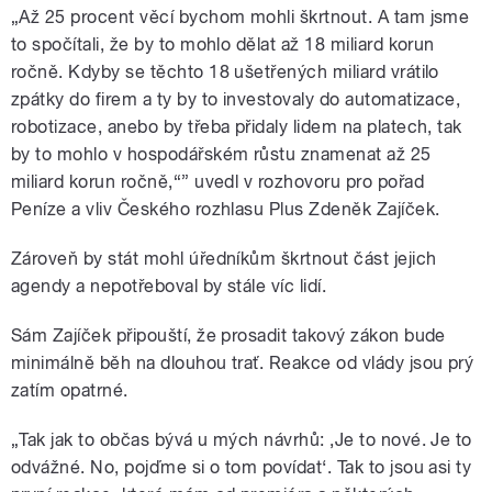
„Až 25 procent věcí bychom mohli škrtnout. A tam jsme
to spočítali, že by to mohlo dělat až 18 miliard korun
ročně. Kdyby se těchto 18 ušetřených miliard vrátilo
zpátky do firem a ty by to investovaly do automatizace,
robotizace, anebo by třeba přidaly lidem na platech, tak
by to mohlo v hospodářském růstu znamenat až 25
miliard korun ročně,“” uvedl v rozhovoru pro pořad
Peníze a vliv Českého rozhlasu Plus Zdeněk Zajíček.
Zároveň by stát mohl úředníkům škrtnout část jejich
agendy a nepotřeboval by stále víc lidí.
Sám Zajíček připouští, že prosadit takový zákon bude
minimálně běh na dlouhou trať. Reakce od vlády jsou prý
zatím opatrné.
„Tak jak to občas bývá u mých návrhů: ‚Je to nové. Je to
odvážné. No, pojďme si o tom povídat‘. Tak to jsou asi ty