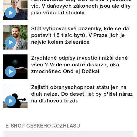
víc. V daňových zákonech jsou ale díry
jako vrata od stodoly
Stát vytipoval své pozemky, kde se dá
postavit 15 tisíc bytů. V Praze jich je
nejvíc kolem železnice
Zrychlené odpisy investic i nižší daně
všem? Vedeme ostré diskuze, říká
zmocněnec Ondřej Dočkal
Zajistit obranyschopnost státu jen na
dluh nelze. Do deseti let by přišel náraz
na dluhovou brzdu
E-SHOP ČESKÉHO ROZHLASU