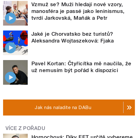
Vzmuž se? Muži hledají nové vzory,
manosféra je passé jako leninismus,
tvrdí Jarkovská, Maňák a Petr
Jaké je Chorvatsko bez turistů?
Aleksandra Wojtaszeková: Fjaka
Pavel Kortan: Čtyřicítka mě naučila, že
už nemusím být pořád k dispozici
Jak nás naladíte na DABu
VÍCE Z POŘADU
Hornochová: Díky EET určitě vybereme