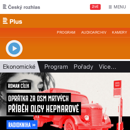
Přejít k hlavnímu obsahu
MENU
ŽIVĚ
PROGRAM
AUDIOARCHIV
KAMERY
Ekonomické
Program
Pořady
Více
…