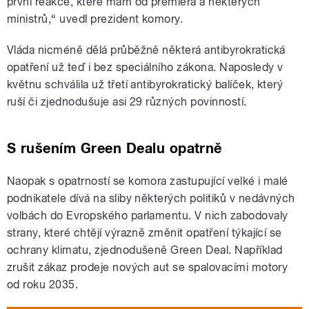
první reakce, které mám od premiéra a některých
ministrů,“ uvedl prezident komory.
Vláda nicméně dělá průběžně některá antibyrokratická
opatření už teď i bez speciálního zákona. Naposledy v
květnu schválila už třetí antibyrokratický balíček, který
ruší či zjednodušuje asi 29 různých povinností.
S rušením Green Dealu opatrně
Naopak s opatrností se komora zastupující velké i malé
podnikatele dívá na sliby některých politiků v nedávných
volbách do Evropského parlamentu. V nich zabodovaly
strany, které chtějí výrazně změnit opatření týkající se
ochrany klimatu, zjednodušeně Green Deal. Například
zrušit zákaz prodeje nových aut se spalovacími motory
od roku 2035.