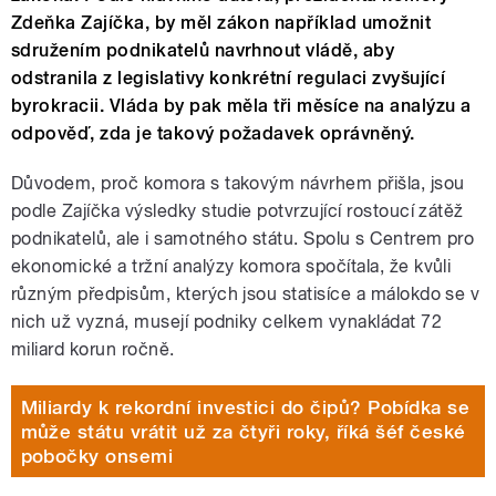
Zdeňka Zajíčka, by měl zákon například umožnit
sdružením podnikatelů navrhnout vládě, aby
odstranila z legislativy konkrétní regulaci zvyšující
byrokracii. Vláda by pak měla tři měsíce na analýzu a
odpověď, zda je takový požadavek oprávněný.
Důvodem, proč komora s takovým návrhem přišla, jsou
podle Zajíčka výsledky studie potvrzující rostoucí zátěž
podnikatelů, ale i samotného státu. Spolu s Centrem pro
ekonomické a tržní analýzy komora spočítala, že kvůli
různým předpisům, kterých jsou statisíce a málokdo se v
nich už vyzná, musejí podniky celkem vynakládat 72
miliard korun ročně.
Miliardy k rekordní investici do čipů? Pobídka se
může státu vrátit už za čtyři roky, říká šéf české
pobočky onsemi