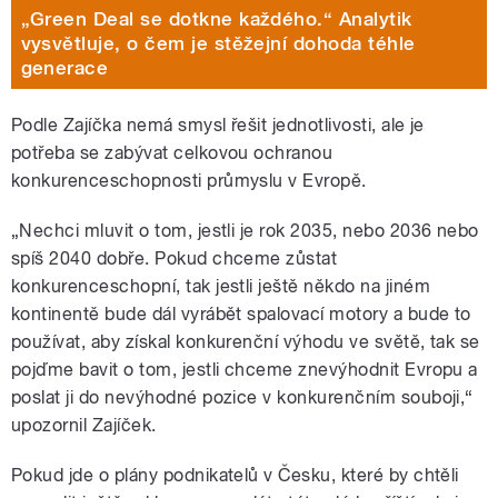
„Green Deal se dotkne každého.“ Analytik
vysvětluje, o čem je stěžejní dohoda téhle
generace
Podle Zajíčka nemá smysl řešit jednotlivosti, ale je
potřeba se zabývat celkovou ochranou
konkurenceschopnosti průmyslu v Evropě.
„Nechci mluvit o tom, jestli je rok 2035, nebo 2036 nebo
spíš 2040 dobře. Pokud chceme zůstat
konkurenceschopní, tak jestli ještě někdo na jiném
kontinentě bude dál vyrábět spalovací motory a bude to
používat, aby získal konkurenční výhodu ve světě, tak se
pojďme bavit o tom, jestli chceme znevýhodnit Evropu a
poslat ji do nevýhodné pozice v konkurenčním souboji,“
upozornil Zajíček.
Pokud jde o plány podnikatelů v Česku, které by chtěli