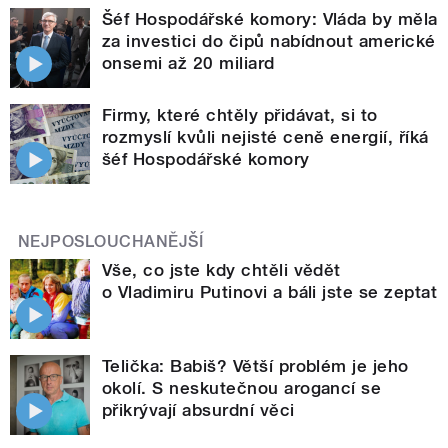
Šéf Hospodářské komory: Vláda by měla
za investici do čipů nabídnout americké
onsemi až 20 miliard
Firmy, které chtěly přidávat, si to
rozmyslí kvůli nejisté ceně energií, říká
šéf Hospodářské komory
NEJPOSLOUCHANĚJŠÍ
Vše, co jste kdy chtěli vědět
o Vladimiru Putinovi a báli jste se zeptat
Telička: Babiš? Větší problém je jeho
okolí. S neskutečnou arogancí se
přikrývají absurdní věci