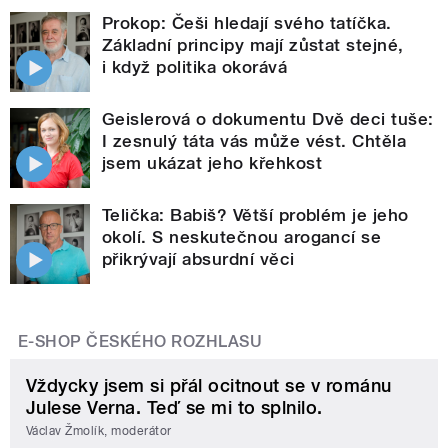
Prokop: Češi hledají svého tatíčka.
Základní principy mají zůstat stejné,
i když politika okorává
Geislerová o dokumentu Dvě deci tuše:
I zesnulý táta vás může vést. Chtěla
jsem ukázat jeho křehkost
Telička: Babiš? Větší problém je jeho
okolí. S neskutečnou arogancí se
přikrývají absurdní věci
E-SHOP ČESKÉHO ROZHLASU
Vždycky jsem si přál ocitnout se v románu
Julese Verna. Teď se mi to splnilo.
Václav Žmolík, moderátor