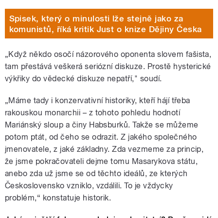
Spisek, který o minulosti lže stejně jako za
komunistů, říká kritik Just o knize Dějiny Česka
„Když někdo osočí názorového oponenta slovem fašista,
tam přestává veškerá seriózní diskuze. Prostě hysterické
výkřiky do vědecké diskuze nepatří," soudí.
„Máme tady i konzervativní historiky, kteří hájí třeba
rakouskou monarchii – z tohoto pohledu hodnotí
Mariánský sloup a činy Habsburků. Takže se můžeme
potom ptát, od čeho se odrazit. Z jakého společného
jmenovatele, z jaké základny. Zda vezmeme za princip,
že jsme pokračovateli dejme tomu Masarykova státu,
anebo zda už jsme se od těchto ideálů, ze kterých
Československo vzniklo, vzdálili. To je vždycky
problém,“ konstatuje historik.