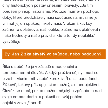
činy historických postav dnešními pravidly. „Je tím
porušen princip historismu. Protože máme-li pochopit
doby, které předcházely naší současnosti, musíme je
vnímat jejich optikou, nikoliv naší. V okamžiku, kdy
začneme uplatňovat naši optiku, začneme uplatňovat i
naše hodnoty a naše pravidla, která tehdy neplatila,“
vysvětluje.
Byl Jan Žižka skvělý vojevůdce, nebo padouch?
Říká o sobě, že je v zásadě emocionální a
temperamentní člověk. A když prožívá dějiny, musí se
brzdit. „Musím mít v sobě korektiv. Říci si ‚budu fandit
Žižkovi‘, takový přístup je sice možný, ale neobjektivní.
Člověk se musí, pokud možno, nějakým způsobem nad
svoje emoce dostat a pokusit se svůj pohled
objektivizovat,“ soudí.