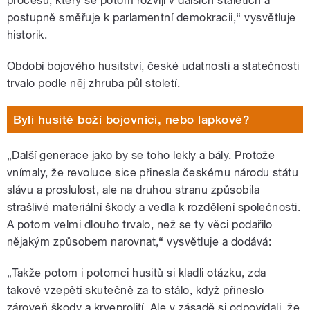
procesu, který se potom rozvíjí v dalších staletích a
postupně směřuje k parlamentní demokracii,“ vysvětluje
historik.
Období bojového husitství, české udatnosti a statečnosti
trvalo podle něj zhruba půl století.
Byli husité boží bojovníci, nebo lapkové?
„Další generace jako by se toho lekly a bály. Protože
vnímaly, že revoluce sice přinesla českému národu státu
slávu a proslulost, ale na druhou stranu způsobila
strašlivé materiální škody a vedla k rozdělení společnosti.
A potom velmi dlouho trvalo, než se ty věci podařilo
nějakým způsobem narovnat,“ vysvětluje a dodává:
„Takže potom i potomci husitů si kladli otázku, zda
takové vzepětí skutečně za to stálo, když přineslo
zároveň škody a krveprolití. Ale v zásadě si odpovídali, že