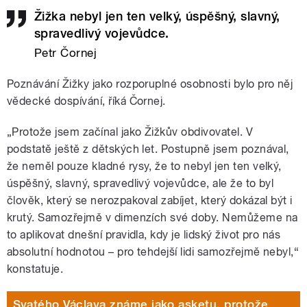
Žižka nebyl jen ten velký, úspěšný, slavný,
spravedlivý vojevůdce.
Petr Čornej
Poznávání Žižky jako rozporuplné osobnosti bylo pro něj
vědecké dospívání, říká Čornej.
„Protože jsem začínal jako Žižkův obdivovatel. V
podstatě ještě z dětských let. Postupně jsem poznával,
že neměl pouze kladné rysy, že to nebyl jen ten velký,
úspěšný, slavný, spravedlivý vojevůdce, ale že to byl
člověk, který se nerozpakoval zabíjet, který dokázal být i
krutý. Samozřejmě v dimenzích své doby. Nemůžeme na
to aplikovat dnešní pravidla, kdy je lidský život pro nás
absolutní hodnotou – pro tehdejší lidi samozřejmě nebyl,“
konstatuje.
Svatého Václava známe jako asketu, protože