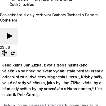
Český rozhlas
Poslechněte si celý rozhovor Barbory Tachecí s Petrem
Čornejem
23:56
Jeho kniha Jan Žižka, život a doba husitského
válečníka se hned po svém vydání stala bestsellerem a
odnesl si za ni dvě ceny Magnesia Litera. „Kdyby měly
velké národy válečníka, jako byl Jan Žižka, věděl by o
něm celý svět a byl by srovnáván s Napoleonem,“ říká
historik Petr Čornej.
Historik Čornej nemá rád, když někdo poměřuje dávné