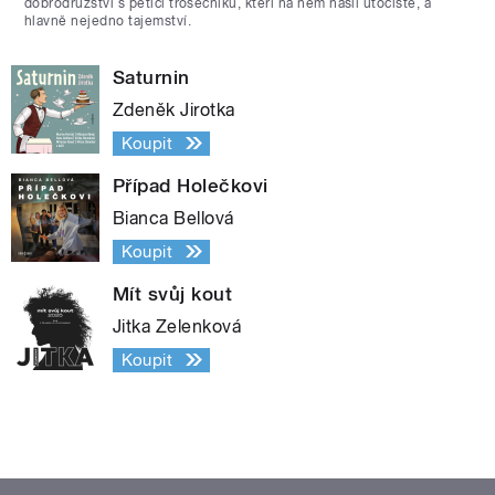
dobrodružství s pěticí trosečníků, kteří na něm našli útočiště, a
hlavně nejedno tajemství.
Saturnin
Zdeněk Jirotka
Koupit
Případ Holečkovi
Bianca Bellová
Koupit
Mít svůj kout
Jitka Zelenková
Koupit