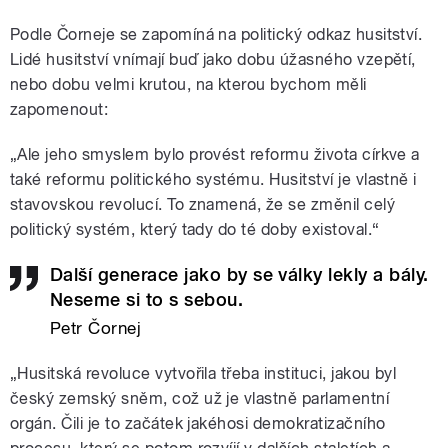
Podle Čorneje se zapomíná na politický odkaz husitství.
Lidé husitství vnímají buď jako dobu úžasného vzepětí,
nebo dobu velmi krutou, na kterou bychom měli
zapomenout:
„Ale jeho smyslem bylo provést reformu života církve a
také reformu politického systému. Husitství je vlastně i
stavovskou revolucí. To znamená, že se změnil celý
politický systém, který tady do té doby existoval.“
Další generace jako by se války lekly a bály.
Neseme si to s sebou.
Petr Čornej
„Husitská revoluce vytvořila třeba instituci, jakou byl
český zemský sněm, což už je vlastně parlamentní
orgán. Čili je to začátek jakéhosi demokratizačního