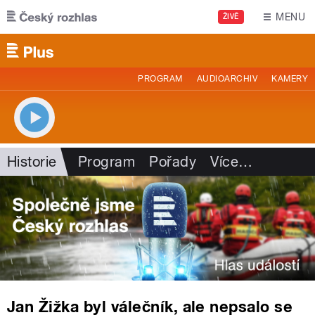
Přejít k hlavnímu obsahu
MENU
ŽIVĚ
PROGRAM
AUDIOARCHIV
KAMERY
Historie
Program
Pořady
Více
…
Jan Žižka byl válečník, ale nepsalo se