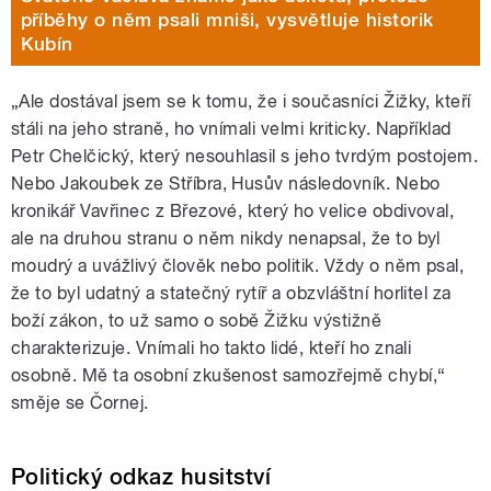
příběhy o něm psali mniši, vysvětluje historik
Kubín
„Ale dostával jsem se k tomu, že i současníci Žižky, kteří
stáli na jeho straně, ho vnímali velmi kriticky. Například
Petr Chelčický, který nesouhlasil s jeho tvrdým postojem.
Nebo Jakoubek ze Stříbra, Husův následovník. Nebo
kronikář Vavřinec z Březové, který ho velice obdivoval,
ale na druhou stranu o něm nikdy nenapsal, že to byl
moudrý a uvážlivý člověk nebo politik. Vždy o něm psal,
že to byl udatný a statečný rytíř a obzvláštní horlitel za
boží zákon, to už samo o sobě Žižku výstižně
charakterizuje. Vnímali ho takto lidé, kteří ho znali
osobně. Mě ta osobní zkušenost samozřejmě chybí,“
směje se Čornej.
Politický odkaz husitství