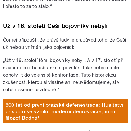
i přesto to za to stálo.“
Už v 16. století Češi bojovníky nebyli
Čornej připouští, že právě tady je prapůvod toho, že Češi
už nejsou vnímání jako bojovníci:
„Už v 16. století těmi bojovníky nebyli. A v 17. století při
slavném protihabsburském povstání také nebylo příliš
ochoty jít do vojenské konfrontace. Tuto historickou
zkušenost, kterou si vlastně ani neuvědomujeme, si v
sobě neseme bezděčně.“
600 let od první pražské defenestrace: Husitství
přispělo ke vzniku moderní demokracie, míní
filozof Bednář