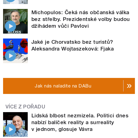
Michopulos: Čeká nás občanská válka
bez střelby. Prezidentské volby budou
džihádem vůči Pavlovi
Jaké je Chorvatsko bez turistů?
Aleksandra Wojtaszeková: Fjaka
Jak nás naladíte na DABu
VÍCE Z POŘADU
Lidská blbost nezmizela. Politici dnes
nabízí balíček reality a surreality
v jednom, glosuje Vávra