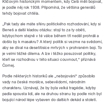
Klíčovým historickým momentem, kdy Češi měli bojovat,
je podle něj rok 1938. Připomíná, že většina generálů
tehdy bojovat chtěla.
„
Pak tady ale máte sféru politického rozhodování, kdy si
Beneš a další kladou otázku: stojí to za ty oběti,
kdybychom stejně v té válce během tří neděl prohráli a
došlo by k masakru? A který politik si vezme na svědomí,
aby se díval na desetitisíce mrtvých v prohraném boji. To
je velmi těžké dilema. A lze i těžko posuzovat politiky,
kteří se rozhodnou v této situaci couvnout,“ přiznává
Čornej.
Podle některých historiků ale „nebojování“ způsobilo
vady na české morálce, sebevědomí, národním
charakteru. Uznávají, že by byla velká tragédie, kdyby
padla spousta lidí, ale na druhou stranu by podle nich byl
bojující národ lépe vybaven do dalších dekád a století.