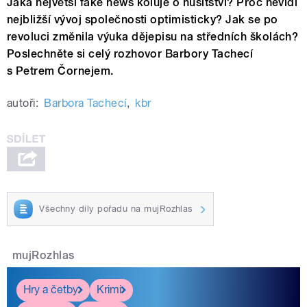
Jaká největší fake news koluje o husitství? Proč nevidí
nejbližší vývoj společnosti optimisticky? Jak se po
revoluci změnila výuka dějepisu na středních školách?
Poslechněte si celý rozhovor Barbory Tachecí
s Petrem Čornejem.
autoři:
Barbora Tachecí
,
kbr
Všechny díly pořadu na mujRozhlas
mujRozhlas
Hry a četby
Krimi