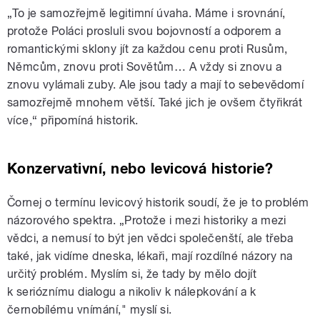
„To je samozřejmě legitimní úvaha. Máme i srovnání,
protože Poláci prosluli svou bojovností a odporem a
romantickými sklony jít za každou cenu proti Rusům,
Němcům, znovu proti Sovětům… A vždy si znovu a
znovu vylámali zuby. Ale jsou tady a mají to sebevědomí
samozřejmě mnohem větší. Také jich je ovšem čtyřikrát
více,“ připomíná historik.
Konzervativní, nebo levicová historie?
Čornej o termínu levicový historik soudí, že je to problém
názorového spektra. „Protože i mezi historiky a mezi
vědci, a nemusí to být jen vědci společenští, ale třeba
také, jak vidíme dneska, lékaři, mají rozdílné názory na
určitý problém. Myslím si, že tady by mělo dojít
k serióznímu dialogu a nikoliv k nálepkování a k
černobílému vnímání," myslí si.