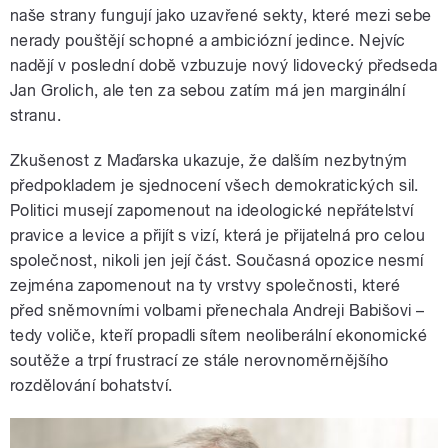
naše strany fungují jako uzavřené sekty, které mezi sebe
nerady pouštějí schopné a ambiciózní jedince. Nejvíc
nadějí v poslední době vzbuzuje nový lidovecký předseda
Jan Grolich, ale ten za sebou zatím má jen marginální
stranu.
Zkušenost z Maďarska ukazuje, že dalším nezbytným
předpokladem je sjednocení všech demokratických sil.
Politici musejí zapomenout na ideologické nepřátelství
pravice a levice a přijít s vizí, která je přijatelná pro celou
společnost, nikoli jen její část. Současná opozice nesmí
zejména zapomenout na ty vrstvy společnosti, které
před sněmovními volbami přenechala Andreji Babišovi –
tedy voliče, kteří propadli sítem neoliberální ekonomické
soutěže a trpí frustrací ze stále nerovnoměrnějšího
rozdělování bohatství.