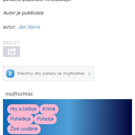
Autor je publicista
autor:
Jan Vávra
Všechny díly pořadu na mujRozhlas
mujRozhlas
Hry a četby
Krimi
Pohádky
Pořady
Živé vysílání