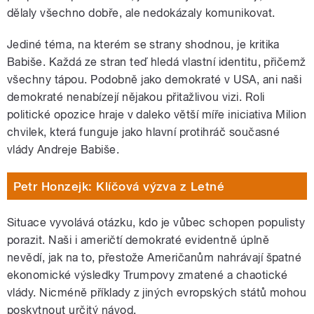
dělaly všechno dobře, ale nedokázaly komunikovat.
Jediné téma, na kterém se strany shodnou, je kritika
Babiše. Každá ze stran teď hledá vlastní identitu, přičemž
všechny tápou. Podobně jako demokraté v USA, ani naši
demokraté nenabízejí nějakou přitažlivou vizi. Roli
politické opozice hraje v daleko větší míře iniciativa Milion
chvilek, která funguje jako hlavní protihráč současné
vlády Andreje Babiše.
Petr Honzejk: Klíčová výzva z Letné
Situace vyvolává otázku, kdo je vůbec schopen populisty
porazit. Naši i američtí demokraté evidentně úplně
nevědí, jak na to, přestože Američanům nahrávají špatné
ekonomické výsledky Trumpovy zmatené a chaotické
vlády. Nicméně příklady z jiných evropských států mohou
poskytnout určitý návod.