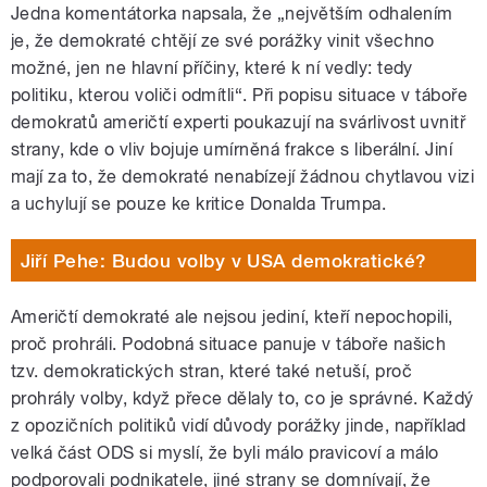
Jedna komentátorka napsala, že „největším odhalením
je, že demokraté chtějí ze své porážky vinit všechno
možné, jen ne hlavní příčiny, které k ní vedly: tedy
politiku, kterou voliči odmítli“. Při popisu situace v táboře
demokratů američtí experti poukazují na svárlivost uvnitř
strany, kde o vliv bojuje umírněná frakce s liberální. Jiní
mají za to, že demokraté nenabízejí žádnou chytlavou vizi
a uchylují se pouze ke kritice Donalda Trumpa.
Jiří Pehe: Budou volby v USA demokratické?
Američtí demokraté ale nejsou jediní, kteří nepochopili,
proč prohráli. Podobná situace panuje v táboře našich
tzv. demokratických stran, které také netuší, proč
prohrály volby, když přece dělaly to, co je správné. Každý
z opozičních politiků vidí důvody porážky jinde, například
velká část ODS si myslí, že byli málo pravicoví a málo
podporovali podnikatele, jiné strany se domnívají, že