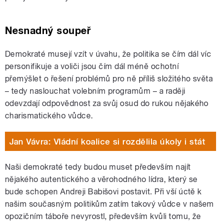
Nesnadný soupeř
Demokraté musejí vzít v úvahu, že politika se čím dál víc
personifikuje a voliči jsou čím dál méně ochotní
přemýšlet o řešení problémů pro ně příliš složitého světa
– tedy naslouchat volebním programům – a raději
odevzdají odpovědnost za svůj osud do rukou nějakého
charismatického vůdce.
Jan Vávra: Vládní koalice si rozdělila úkoly i stát
Naši demokraté tedy budou muset především najít
nějakého autentického a věrohodného lídra, který se
bude schopen Andreji Babišovi postavit. Při vší úctě k
našim současným politikům zatím takový vůdce v našem
opozičním táboře nevyrostl, především kvůli tomu, že