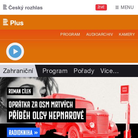
Přejít k hlavnímu obsahu
MENU
ŽIVĚ
PROGRAM
AUDIOARCHIV
KAMERY
Zahraniční
Program
Pořady
Více
…