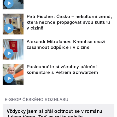
Petr Fischer: Česko – nekulturní země,
která nechce propagovat svou kulturu
v cizině
Alexandr Mitrofanov: Kreml se snaží
zasáhnout odpůrce i v cizině
Poslechněte si všechny páteční
komentáře s Petrem Schwarzem
E-SHOP ČESKÉHO ROZHLASU
Vždycky jsem si přál ocitnout se v románu
Julese Verna. Teď se mi to splnilo.