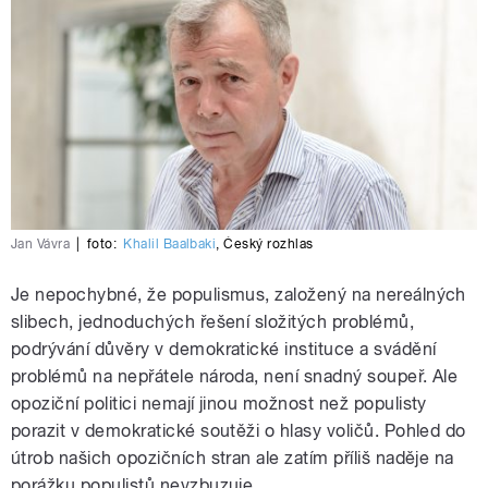
Jan Vávra
|
foto:
Khalil Baalbaki
,
Český rozhlas
Je nepochybné, že populismus, založený na nereálných
slibech, jednoduchých řešení složitých problémů,
podrývání důvěry v demokratické instituce a svádění
problémů na nepřátele národa, není snadný soupeř. Ale
opoziční politici nemají jinou možnost než populisty
porazit v demokratické soutěži o hlasy voličů. Pohled do
útrob našich opozičních stran ale zatím příliš naděje na
porážku populistů nevzbuzuje.