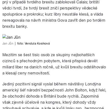
prý v případě tvrdého brexitu zablokovali Calais; britští
vědci tvrdí, že tvrdý brexit zničí perspektivy vědecké
spolupráce a prokroku; kurz libry neustále klesá, a vláda
nereagovala na návrh ministra Gova zavřít den po tvrdém
brexitu banky.
Jan Jůn
|
foto:
Vendula Kosíková
Mezitím se šest tisíc osob ze skupiny nejbohatších
cizinců s přechodným pobytem, která přispívá devět
miliard liber na daních ročně, už kvůli brexitu odstěhovalo
a klesají ceny nemovitostí.
Jediný pozitivní signál vyslal během návštěvy Londýna
americký šéf národní bezpečnosti John Bolton, když řekl,
že obchodní dohoda s Británií bude rychlá. Zapomíná
však zjevně účelově na kongres, který dohody vždy
zdlouhavě schvaluje, a kde je kvůli Irsku pro „bezmocné