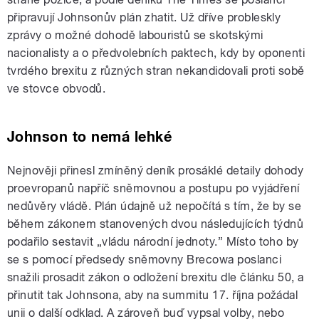
připravují Johnsonův plán zhatit. Už dříve probleskly
zprávy o možné dohodě labouristů se skotskými
nacionalisty a o předvolebních paktech, kdy by oponenti
tvrdého brexitu z různých stran nekandidovali proti sobě
ve stovce obvodů.
Johnson to nemá lehké
Nejnověji přinesl zmíněný deník prosáklé detaily dohody
proevropanů napříč sněmovnou a postupu po vyjádření
nedůvěry vládě. Plán údajně už nepočítá s tím, že by se
během zákonem stanovených dvou následujících týdnů
podařilo sestavit „vládu národní jednoty.” Místo toho by
se s pomocí předsedy sněmovny Brecowa poslanci
snažili prosadit zákon o odložení brexitu dle článku 50, a
přinutit tak Johnsona, aby na summitu 17. října požádal
unii o další odklad. A zároveň buď vypsal volby, nebo