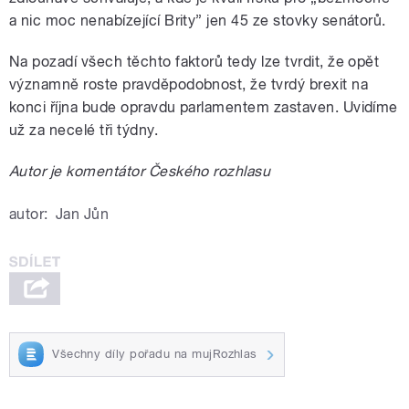
a nic moc nenabízející Brity” jen 45 ze stovky senátorů.
Na pozadí všech těchto faktorů tedy lze tvrdit, že opět
významně roste pravděpodobnost, že tvrdý brexit na
konci října bude opravdu parlamentem zastaven. Uvidíme
už za necelé tři týdny.
Autor je komentátor Českého rozhlasu
autor:
Jan Jůn
Všechny díly pořadu na mujRozhlas