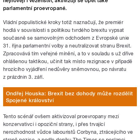
nejnověji i vězeňství, aktivizují se opět také
parlamentní proevropané.
Vládní populistické kroky totiž naznačují, že premiér
hodlá v souvislosti s politikou tvrdého brexitu vypsat
současně se samovolným odchodem z Evropské unie
31. října parlamentní volby a neutralizovat stranu Brexit.
Zpracovává tím veřejné mínění, a to v souladu s už dříve
ohlášenou taktikou, učinit tak místo rezignace v případě
hrozícího vyjádření nedůvěry sněmovnou, po návratu
z prázdnin 3. září.
Ondřej Houska: Brexit bez dohody může rozdělit
Spojené království
Tento scénář ovšem aktivizoval proevropany mezi
konzervativci i opoziční strany, i přes trvající
nerozhodnost vůdce labouristů Corbyna, ztrácejícího ve
straně pozice, a podle deníku The Times se poslanci