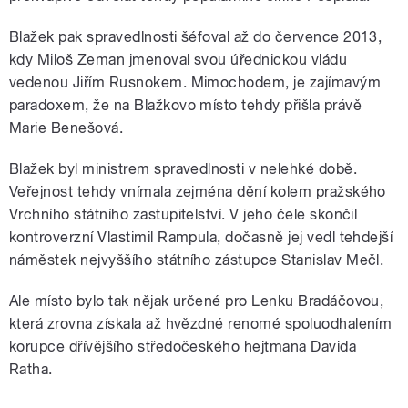
Blažek pak spravedlnosti šéfoval až do července 2013,
kdy Miloš Zeman jmenoval svou úřednickou vládu
vedenou Jiřím Rusnokem. Mimochodem, je zajímavým
paradoxem, že na Blažkovo místo tehdy přišla právě
Marie Benešová.
Blažek byl ministrem spravedlnosti v nelehké době.
Veřejnost tehdy vnímala zejména dění kolem pražského
Vrchního státního zastupitelství. V jeho čele skončil
kontroverzní Vlastimil Rampula, dočasně jej vedl tehdejší
náměstek nejvyššího státního zástupce Stanislav Mečl.
Ale místo bylo tak nějak určené pro Lenku Bradáčovou,
která zrovna získala až hvězdné renomé spoluodhalením
korupce dřívějšího středočeského hejtmana Davida
Ratha.