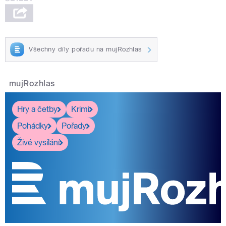
Všechny díly pořadu na mujRozhlas
mujRozhlas
Hry a četby
Krimi
Pohádky
Pořady
Živé vysílání