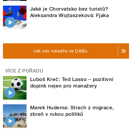
Jaké je Chorvatsko bez turistů?
Aleksandra Wojtaszeková: Fjaka
Jak nás naladíte na DABu
VÍCE Z POŘADU
Luboš Kreč: Ted Lasso – pozitivní
dopink nejen pro manažery
Marek Hudema: Strach z migrace,
zbraň v rukou politiků