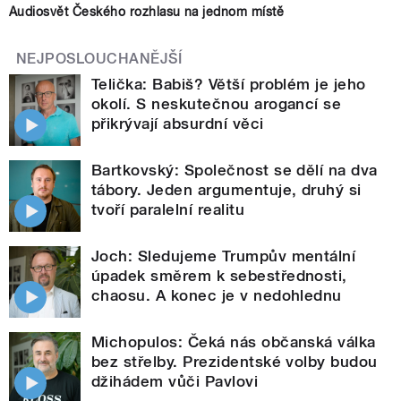
Audiosvět Českého rozhlasu na jednom místě
NEJPOSLOUCHANĚJŠÍ
Telička: Babiš? Větší problém je jeho
okolí. S neskutečnou arogancí se
přikrývají absurdní věci
Bartkovský: Společnost se dělí na dva
tábory. Jeden argumentuje, druhý si
tvoří paralelní realitu
Joch: Sledujeme Trumpův mentální
úpadek směrem k sebestřednosti,
chaosu. A konec je v nedohlednu
Michopulos: Čeká nás občanská válka
bez střelby. Prezidentské volby budou
džihádem vůči Pavlovi