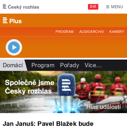
Přejít k hlavnímu obsahu
MENU
ŽIVĚ
PROGRAM
AUDIOARCHIV
KAMERY
Domácí
Program
Pořady
Více
…
Jan Januš: Pavel Blažek bude