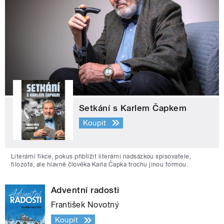
Setkání s Karlem Čapkem
Koupit
Literární fikce, pokus přiblížit literární nadsázkou spisovatele,
filozofa, ale hlavně člověka Karla Čapka trochu jinou formou.
Adventní radosti
František Novotný
Koupit