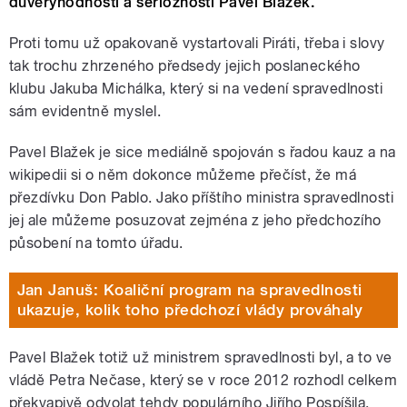
důvěryhodností a seriózností Pavel Blažek.
Proti tomu už opakovaně vystartovali Piráti, třeba i slovy
tak trochu zhrzeného předsedy jejich poslaneckého
klubu Jakuba Michálka, který si na vedení spravedlnosti
sám evidentně myslel.
Pavel Blažek je sice mediálně spojován s řadou kauz a na
wikipedii si o něm dokonce můžeme přečíst, že má
přezdívku Don Pablo. Jako příštího ministra spravedlnosti
jej ale můžeme posuzovat zejména z jeho předchozího
působení na tomto úřadu.
Jan Januš: Koaliční program na spravedlnosti
ukazuje, kolik toho předchozí vlády prováhaly
Pavel Blažek totiž už ministrem spravedlnosti byl, a to ve
vládě Petra Nečase, který se v roce 2012 rozhodl celkem
překvapivě odvolat tehdy populárního Jiřího Pospíšila.