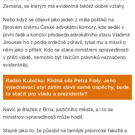
Zemana, se kterým má evidentně taktéž dobré vztahy.
Nebo když se objevil jako jeden z mála politiků na
říjnovém sněmu České advokátní komory, kde seděl v
první řadě a končící předseda advokátního stavu Vladimír
Jirousek ho z pódia srdečně zdravil, tykal mu a mluvil o
něm jako o příteli. Kdo se stane ministrem spravedlnosti
v příští vládě, nemohlo být tisícům právníků naznačeno
evidentněji.
Radko Kubičko: Klidná síla Petra Fialy. Jeho
vyjednávací styl zatím slavil samé úspěchy, bude
to stačit pro vládu a prezidenta?
Navíc je Blažek z Brna, justičního města, a i to se
ministrovi spravedlnosti může hodit.
Stejně jako to, že působil na tamější právnické fakultě a