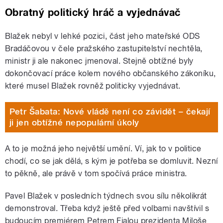
Obratný politický hráč a vyjednávač
Blažek nebyl v lehké pozici, část jeho mateřské ODS
Bradáčovou v čele pražského zastupitelství nechtěla,
ministr ji ale nakonec jmenoval. Stejně obtížné byly
dokončovací práce kolem nového občanského zákoníku,
které musel Blažek rovněž politicky vyjednávat.
Petr Šabata: Nové vládě není co závidět – čekají
ji jen obtížné nepopulární úkoly
A to je možná jeho největší umění. Ví, jak to v politice
chodí, co se jak dělá, s kým je potřeba se domluvit. Nezní
to pěkně, ale právě v tom spočívá práce ministra.
Pavel Blažek v posledních týdnech svou sílu několikrát
demonstroval. Třeba když ještě před volbami navštívil s
budoucím premiérem Petrem Fialou prezidenta Miloše