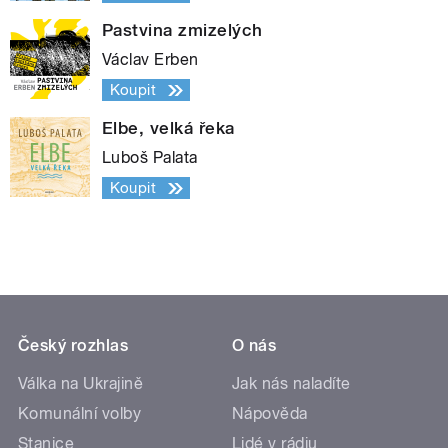
Pastvina zmizelých
Václav Erben
Koupit
Elbe, velká řeka
Luboš Palata
Koupit
Český rozhlas
O nás
Válka na Ukrajině
Jak nás naladíte
Komunální volby
Nápověda
Stanice
Lidé v rádiu