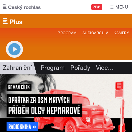
Přejít k hlavnímu obsahu
MENU
ŽIVĚ
PROGRAM
AUDIOARCHIV
KAMERY
Zahraniční
Program
Pořady
Více
…