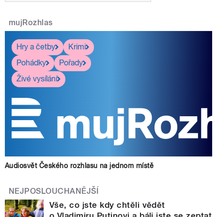
mujRozhlas
Hry a četby
Krimi
Pohádky
Pořady
Živé vysílání
Audiosvět Českého rozhlasu na jednom místě
NEJPOSLOUCHANĚJŠÍ
Vše, co jste kdy chtěli vědět
o Vladimiru Putinovi a báli jste se zeptat