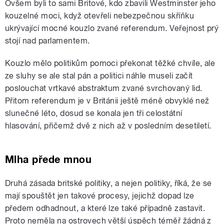
Ovšem byli to sami Britové, kdo zbavili Westminster jeho
kouzelné moci, když otevřeli nebezpečnou skříňku
ukrývající mocné kouzlo zvané referendum. Veřejnost prý
stojí nad parlamentem.
Kouzlo mělo politikům pomoci překonat těžké chvíle, ale
ze sluhy se ale stal pán a politici náhle museli začít
poslouchat vrtkavé abstraktum zvané svrchovaný lid.
Přitom referendum je v Británii ještě méně obvyklé než
slunečné léto, dosud se konala jen tři celostátní
hlasování, přičemž dvě z nich až v posledním desetiletí.
Mlha přede mnou
Druhá zásada britské politiky, a nejen politiky, říká, že se
mají spouštět jen takové procesy, jejichž dopad lze
předem odhadnout, a které lze také případně zastavit.
Proto neměla na ostrovech větší úspěch téměř žádná z