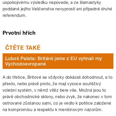
uspokojivému výsledku nepovede, a ze šlamastyky
poddané jejího Veličenstva nevyprostí ani případné druhé
referendum.
Prvotní hřích
Luboš Palata: Británii jsme z EU vyhnali my
Východoevropané
A do třetice, Britové se vždycky dokázali dohodnout, a to
přesto, nebo právě proto, že mají vysoce soutěživý
volební systém, v němž vítěz bere vše. Možná jsou to
právě obchodnické sklony, nebo zvyk, že nakonec v tom
ostrované zůstanou sami, co je vedlo k politice založené
na kompromisu a respektu k menšinovým názorům.