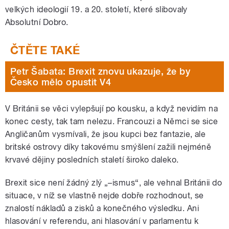
velkých ideologií 19. a 20. století, které slibovaly
Absolutní Dobro.
Petr Šabata: Brexit znovu ukazuje, že by
Česko mělo opustit V4
V Británii se věci vylepšují po kousku, a když nevidím na
konec cesty, tak tam nelezu. Francouzi a Němci se sice
Angličanům vysmívali, že jsou kupci bez fantazie, ale
britské ostrovy díky takovému smýšlení zažili nejméně
krvavé dějiny posledních staletí široko daleko.
Brexit sice není žádný zlý „–ismus“, ale vehnal Británii do
situace, v níž se vlastně nejde dobře rozhodnout, se
znalostí nákladů a zisků a konečného výsledku. Ani
hlasování v referendu, ani hlasování v parlamentu k