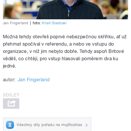
Jan Fingerland
|
foto:
Khalil Baalbaki
Možná tehdy otevřeli poprvé nebezpečnou skříňku, ať už
přehmat spočíval v referendu, a nebo ve vstupu do
organizace, v níž jim nebylo dobře. Tehdy aspoň Britové
věděli, co chtějí, pro vstup hlasovali poměrem dva ku
jedné.
autor:
Jan Fingerland
Všechny díly pořadu na mujRozhlas