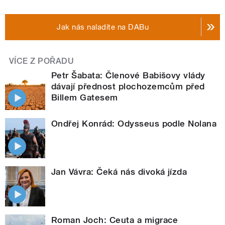
Jak nás naladíte na DABu
VÍCE Z POŘADU
Petr Šabata: Členové Babišovy vlády
dávají přednost plochozemcům před
Billem Gatesem
Ondřej Konrád: Odysseus podle Nolana
Jan Vávra: Čeká nás divoká jízda
Roman Joch: Ceuta a migrace