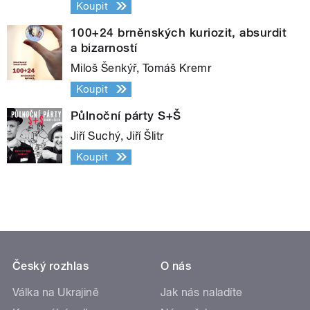
Koupit
100+24 brněnských kuriozit, absurdit
a bizarností
Miloš Šenkýř, Tomáš Kremr
Koupit
Půlnoční párty S+Š
Jiří Suchý, Jiří Šlitr
Koupit
Český rozhlas
O nás
Válka na Ukrajině
Jak nás naladíte