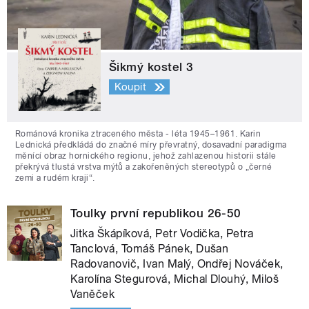
Šikmý kostel 3
Koupit
Románová kronika ztraceného města - léta 1945–1961. Karin
Lednická předkládá do značné míry převratný, dosavadní paradigma
měnící obraz hornického regionu, jehož zahlazenou historii stále
překrývá tlustá vrstva mýtů a zakořeněných stereotypů o „černé
zemi a rudém kraji“.
Toulky první republikou 26-50
Jitka Škápíková, Petr Vodička, Petra
Tanclová, Tomáš Pánek, Dušan
Radovanovič, Ivan Malý, Ondřej Nováček,
Karolína Stegurová, Michal Dlouhý, Miloš
Vaněček