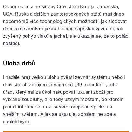
Odborníci a tajné služby Číny, Jižní Koreje, Japonska,
USA, Ruska a dalších zainteresovaných států mají dnes
nepoměrně více technologických možností, jak sledovat
dění za severokorejskou hranicí, například zaznamenali
zvýšený pohyb vlaků a jachet, ale ukazuje se, že to pořád
nestačí.
Úloha drbů
I nadále hrají velkou úlohu zvěsti zevnitř systému neboli
drby. Jejich zdrojem je například „39. oddělení“, totiž
úřad, který má za úkol nakupovat luxusní zboží pro
vybrané soudruhy, a je tedy úzkým mostem, po kterém
proudí informace mezi severokorejskou špičkou a
vnějším světem. A jak se ukazuje, zdrojem ne zcela
spolehlivým.