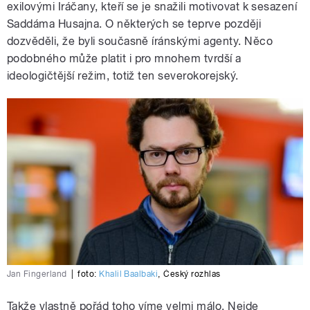
exilovými Iráčany, kteří se je snažili motivovat k sesazení
Saddáma Husajna. O některých se teprve později
dozvěděli, že byli současně íránskými agenty. Něco
podobného může platit i pro mnohem tvrdší a
ideologičtější režim, totiž ten severokorejský.
Jan Fingerland
|
foto:
Khalil Baalbaki
,
Český rozhlas
Takže vlastně pořád toho víme velmi málo. Nejde