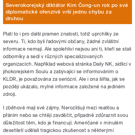
Severokorejský diktátor Kim Čong-un rok po své
diplomatické ofenzívě vrší jednu chybu za
druhou
Platí to i pro další pramen znalostí, totiž uprchlíky ze
severu. Ti, kdo byli řadovými občany, žádné zvláštní
informace nemají. Ale spolehliví nejsou ani ti, kteří se stali
odborníky a sedí v různých specializovaných
organizacích. Například webová stránka Daily NK, sídlící v
jihokorejském Soulu a zabývající se informováním o
KLDR, je považována za seriózní. Ale i ona šířila, jak se
později ukázalo, mylné informace založené na jediném
zdroji.
I zběhové mají své zájmy. Nerozlišují mezi realitou a
přáním nebo se chtějí zavděčit, případně zdůraznit svou
důležitost těm, kdo je financují. Američané v minulém
desetiletí udělali tragickou zkušenost s některými