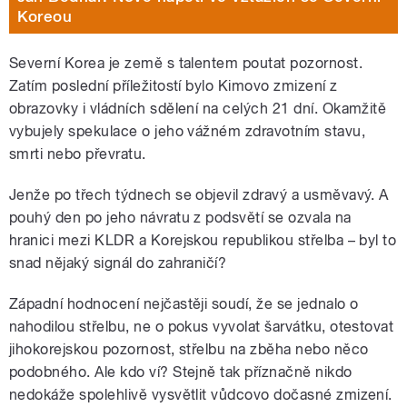
Koreou
Severní Korea je země s talentem poutat pozornost.
Zatím poslední příležitostí bylo Kimovo zmizení z
obrazovky i vládních sdělení na celých 21 dní. Okamžitě
vybujely spekulace o jeho vážném zdravotním stavu,
smrti nebo převratu.
Jenže po třech týdnech se objevil zdravý a usměvavý. A
pouhý den po jeho návratu z podsvětí se ozvala na
hranici mezi KLDR a Korejskou republikou střelba – byl to
snad nějaký signál do zahraničí?
Západní hodnocení nejčastěji soudí, že se jednalo o
nahodilou střelbu, ne o pokus vyvolat šarvátku, otestovat
jihokorejskou pozornost, střelbu na zběha nebo něco
podobného. Ale kdo ví? Stejně tak příznačně nikdo
nedokáže spolehlivě vysvětlit vůdcovo dočasné zmizení.