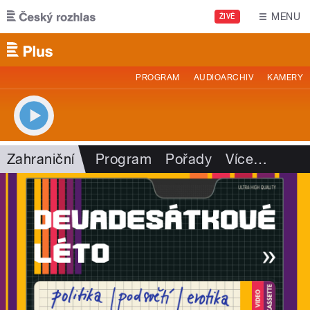
Přejít k hlavnímu obsahu
MENU
ŽIVĚ
PROGRAM
AUDIOARCHIV
KAMERY
Zahraniční
Program
Pořady
Více
…