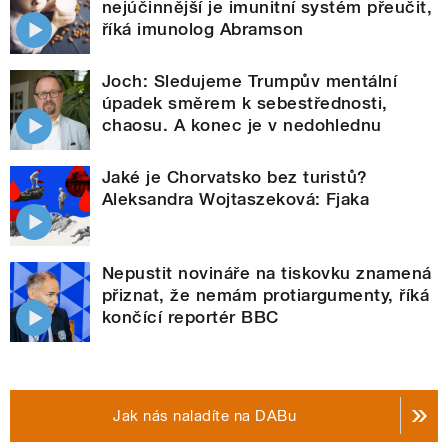
nejúčinnější je imunitní systém přeučit,
říká imunolog Abramson
Joch: Sledujeme Trumpův mentální
úpadek směrem k sebestřednosti,
chaosu. A konec je v nedohlednu
Jaké je Chorvatsko bez turistů?
Aleksandra Wojtaszeková: Fjaka
Nepustit novináře na tiskovku znamená
přiznat, že nemám protiargumenty, říká
končící reportér BBC
Jak nás naladíte na DABu