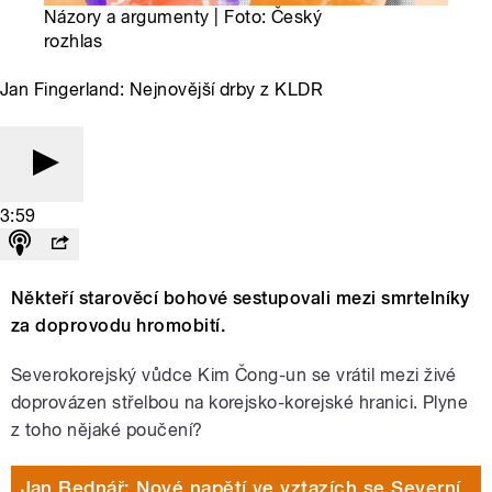
Názory a argumenty | Foto: Český
rozhlas
Jan Fingerland: Nejnovější drby z KLDR
3:59
Někteří starověcí bohové sestupovali mezi smrtelníky
za doprovodu hromobití.
Severokorejský vůdce Kim Čong-un se vrátil mezi živé
doprovázen střelbou na korejsko-korejské hranici. Plyne
z toho nějaké poučení?
Jan Bednář: Nové napětí ve vztazích se Severní