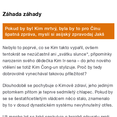
Záhada záhady
Pokud by byl Kim mrtvý, byla by to pro Čínu
špatná zpráva, myslí si asijský zpravodaj Jakš
Nebylo to poprvé, co se Kim takto vypařil, ovšem
tentokrát se nezúčastnil ani „svátku slunce“, připomínky
narozenin svého dědečka Kim Ir-sena – do jeho nového
vtělení se totiž Kim Čong-un stylizuje. Proč by tedy
dobrovolně vynechával takovou příležitost?
Dlouhodobě se pochybuje o Kimově zdraví, jeho jediným
potomkem přitom je teprve sedmiletý chlapec. Pokud by
se se šestatřicetiletým vládcem něco stalo, znamenalo
by to v dosud dynastickém systému nevyhnutelný otřes.
Už mnoho let se také spekuluje o hrozbě převratu proti