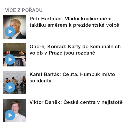
VÍCE Z POŘADU
Petr Hartman: Vládní koalice mění
taktiku směrem k prezidentské volbě
Ondřej Konrád: Karty do komunálních
voleb v Praze jsou rozdané
Karel Barták: Ceuta. Humbuk místo
solidarity
Viktor Daněk: Česká centra v nejistotě