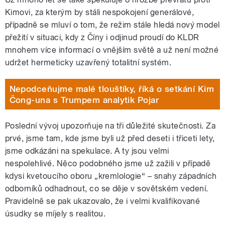
Kimovi, za kterým by stáli nespokojení generálové,
případně se mluví o tom, že režim stále hledá nový model
přežití v situaci, kdy z Číny i odjinud proudí do KLDR
mnohem více informací o vnějším světě a už není možné
udržet hermeticky uzavřený totalitní systém.
Nepodceňujme malé tlouštíky, říká o setkání Kim
Čong-una s Trumpem analytik Pojar
Poslední vývoj upozorňuje na tři důležité skutečnosti. Za
prvé, jsme tam, kde jsme byli už před deseti i třiceti lety,
jsme odkázáni na spekulace. A ty jsou velmi
nespolehlivé. Něco podobného jsme už zažili v případě
kdysi kvetoucího oboru „kremlologie“ – snahy západních
odborníků odhadnout, co se děje v sovětském vedení.
Pravidelně se pak ukazovalo, že i velmi kvalifikované
úsudky se míjely s realitou.