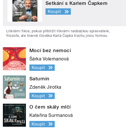
Setkání s Karlem Čapkem
Koupit
Literární fikce, pokus přiblížit literární nadsázkou spisovatele,
filozofa, ale hlavně člověka Karla Čapka trochu jinou formou.
Moci bez nemoci
Šárka Volemanová
Koupit
Saturnin
Zdeněk Jirotka
Koupit
O čem skály mlčí
Kateřina Surmanová
Koupit