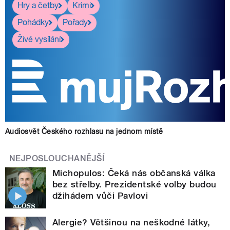
Hry a četby
Krimi
Pohádky
Pořady
Živé vysílání
Audiosvět Českého rozhlasu na jednom místě
NEJPOSLOUCHANĚJŠÍ
Michopulos: Čeká nás občanská válka
bez střelby. Prezidentské volby budou
džihádem vůči Pavlovi
Alergie? Většinou na neškodné látky,