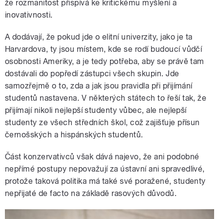
že rozmanitost přispívá ke kritickému myšlení a
inovativnosti.
A dodávají, že pokud jde o elitní univerzity, jako je ta
Harvardova, ty jsou místem, kde se rodí budoucí vůdčí
osobnosti Ameriky, a je tedy potřeba, aby se právě tam
dostávali do popředí zástupci všech skupin. Jde
samozřejmě o to, zda a jak jsou pravidla při přijímání
studentů nastavena. V některých státech to řeší tak, že
přijímají nikoli nejlepší studenty vůbec, ale nejlepší
studenty ze všech středních škol, což zajišťuje přísun
černošských a hispánských studentů.
Část konzervativců však dává najevo, že ani podobné
nepřímé postupy nepovažují za ústavní ani spravedlivé,
protože taková politika má také své poražené, studenty
nepřijaté de facto na základě rasových důvodů.