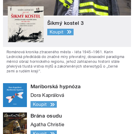
Šikmý kostel 3
Koupit
Románová kronika ztraceného města - léta 1945–1961. Karin
Lednická předkládá do značné míry převratný, dosavadní paradigma
měnící obraz hornického regionu, jehož zahlazenou historii stále
překrývá tlustá vrstva mýtů a zakořeněných stereotypů o „černé
zemi a rudém kraji“.
Mariborská hypnóza
Dora Kaprálová
Koupit
Brána osudu
Agatha Christie
Koupit