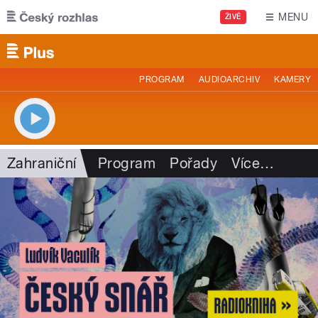
Přejít k hlavnímu obsahu
MENU
ŽIVĚ
PROGRAM
AUDIOARCHIV
KAMERY
Zahraniční
Program
Pořady
Více
…