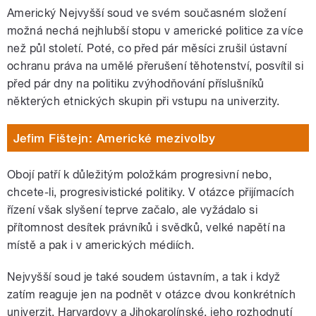
Americký Nejvyšší soud ve svém současném složení
možná nechá nejhlubší stopu v americké politice za více
než půl století. Poté, co před pár měsíci zrušil ústavní
ochranu práva na umělé přerušení těhotenství, posvítil si
před pár dny na politiku zvýhodňování příslušníků
některých etnických skupin při vstupu na univerzity.
Jefim Fištejn: Americké mezivolby
Obojí patří k důležitým položkám progresivní nebo,
chcete-li, progresivistické politiky. V otázce přijímacích
řízení však slyšení teprve začalo, ale vyžádalo si
přítomnost desítek právníků i svědků, velké napětí na
místě a pak i v amerických médiích.
Nejvyšší soud je také soudem ústavním, a tak i když
zatím reaguje jen na podnět v otázce dvou konkrétních
univerzit, Harvardovy a Jihokarolínské, jeho rozhodnutí