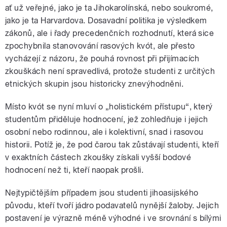
ať už veřejné, jako je ta Jihokarolínská, nebo soukromé,
jako je ta Harvardova. Dosavadní politika je výsledkem
zákonů, ale i řady precedenčních rozhodnutí, která sice
zpochybnila stanovování rasových kvót, ale přesto
vycházejí z názoru, že pouhá rovnost při přijímacích
zkouškách není spravedlivá, protože studenti z určitých
etnických skupin jsou historicky znevýhodněni.
Místo kvót se nyní mluví o „holistickém přístupu“, který
studentům přiděluje hodnocení, jež zohledňuje i jejich
osobní nebo rodinnou, ale i kolektivní, snad i rasovou
historii. Potíž je, že pod čarou tak zůstávají studenti, kteří
v exaktních částech zkoušky získali vyšší bodové
hodnocení než ti, kteří naopak prošli.
Nejtypičtějším případem jsou studenti jihoasijského
původu, kteří tvoří jádro podavatelů nynější žaloby. Jejich
postavení je výrazně méně výhodné i ve srovnání s bílými