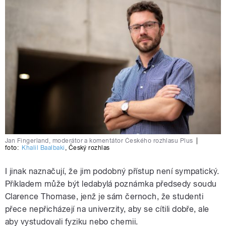
Jan Fingerland, moderátor a komentátor Českého rozhlasu Plus
|
foto:
Khalil Baalbaki
,
Český rozhlas
I jinak naznačují, že jim podobný přístup není sympatický.
Příkladem může být ledabylá poznámka předsedy soudu
Clarence Thomase, jenž je sám černoch, že studenti
přece nepřicházejí na univerzity, aby se cítili dobře, ale
aby vystudovali fyziku nebo chemii.