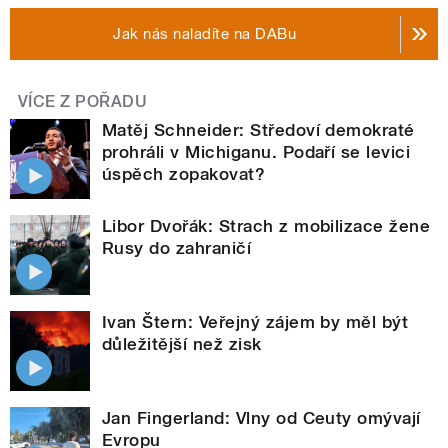
Jak nás naladíte na DABu
VÍCE Z POŘADU
Matěj Schneider: Středoví demokraté
prohráli v Michiganu. Podaří se levici
úspěch zopakovat?
Libor Dvořák: Strach z mobilizace žene
Rusy do zahraničí
Ivan Štern: Veřejný zájem by měl být
důležitější než zisk
Jan Fingerland: Vlny od Ceuty omývají
Evropu