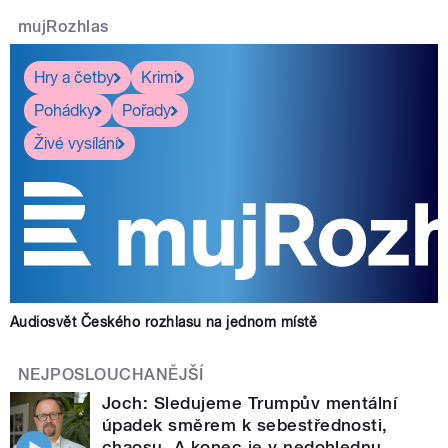
mujRozhlas
Hry a četby
Krimi
Pohádky
Pořady
Živé vysílání
Audiosvět Českého rozhlasu na jednom místě
NEJPOSLOUCHANĚJŠÍ
Joch: Sledujeme Trumpův mentální
úpadek směrem k sebestřednosti,
chaosu. A konec je v nedohlednu