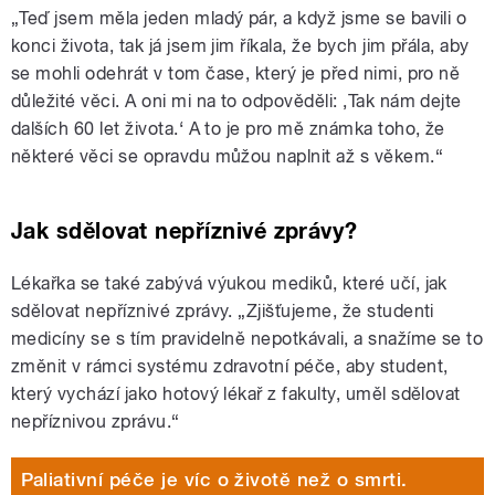
„Teď jsem měla jeden mladý pár, a když jsme se bavili o
konci života, tak já jsem jim říkala, že bych jim přála, aby
se mohli odehrát v tom čase, který je před nimi, pro ně
důležité věci. A oni mi na to odpověděli: ‚Tak nám dejte
dalších 60 let života.‘ A to je pro mě známka toho, že
některé věci se opravdu můžou naplnit až s věkem.“
Jak sdělovat nepříznivé zprávy?
Lékařka se také zabývá výukou mediků, které učí, jak
sdělovat nepříznivé zprávy. „Zjišťujeme, že studenti
medicíny se s tím pravidelně nepotkávali, a snažíme se to
změnit v rámci systému zdravotní péče, aby student,
který vychází jako hotový lékař z fakulty, uměl sdělovat
nepříznivou zprávu.“
Paliativní péče je víc o životě než o smrti.