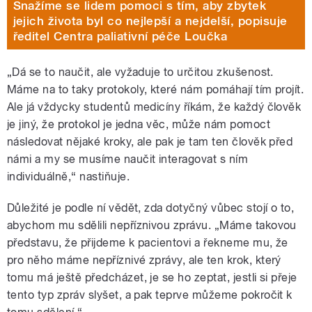
Snažíme se lidem pomoci s tím, aby zbytek
jejich života byl co nejlepší a nejdelší, popisuje
ředitel Centra paliativní péče Loučka
„Dá se to naučit, ale vyžaduje to určitou zkušenost.
Máme na to taky protokoly, které nám pomáhají tím projít.
Ale já vždycky studentů medicíny říkám, že každý člověk
je jiný, že protokol je jedna věc, může nám pomoct
následovat nějaké kroky, ale pak je tam ten člověk před
námi a my se musíme naučit interagovat s ním
individuálně,“ nastiňuje.
Důležité je podle ní vědět, zda dotyčný vůbec stojí o to,
abychom mu sdělili nepříznivou zprávu. „Máme takovou
představu, že přijdeme k pacientovi a řekneme mu, že
pro něho máme nepříznivé zprávy, ale ten krok, který
tomu má ještě předcházet, je se ho zeptat, jestli si přeje
tento typ zpráv slyšet, a pak teprve můžeme pokročit k