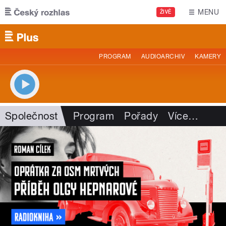
Přejít k hlavnímu obsahu
MENU
ŽIVĚ
PROGRAM
AUDIOARCHIV
KAMERY
Společnost
Program
Pořady
Více
…