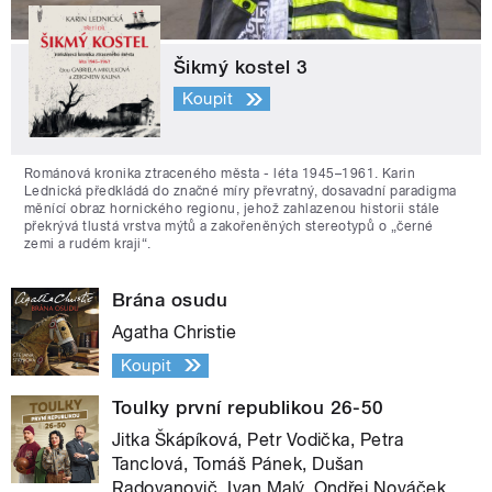
Šikmý kostel 3
Koupit
Románová kronika ztraceného města - léta 1945–1961. Karin
Lednická předkládá do značné míry převratný, dosavadní paradigma
měnící obraz hornického regionu, jehož zahlazenou historii stále
překrývá tlustá vrstva mýtů a zakořeněných stereotypů o „černé
zemi a rudém kraji“.
Brána osudu
Agatha Christie
Koupit
Toulky první republikou 26-50
Jitka Škápíková, Petr Vodička, Petra
Tanclová, Tomáš Pánek, Dušan
Radovanovič, Ivan Malý, Ondřej Nováček,