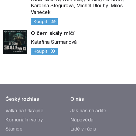
Karolína Stegurová, Michal Dlouhý, Miloš
Vaněček
Koupit
O čem skály mlčí
Kateřina Surmanová
Koupit
Český rozhlas
O nás
Válka na Ukrajině
Jak nás naladíte
Komunální volby
Nápověda
Stanice
Lidé v rádiu