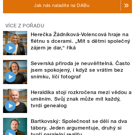
Jak nás naladíte na DABu
VÍCE Z POŘADU
Herečka Žádníková-Volencová hraje na
flétnu s dcerami. „Mít s dětmi společný
zájem je dar,“ říká
Severská příroda je neuvěřitelná. Často
jsem spokojený, i když se vrátím bez
snímku, líčí fotograf
Heraldika stojí rozkročena mezi vědou a
uměním. Svůj znak může mít každý,
tvrdí genealog
Bartkovský: Společnost se dělí na dva
tábory. Jeden argumentuje, druhý si
tvoří paralelní realitu