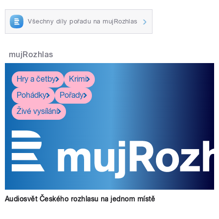
Všechny díly pořadu na mujRozhlas
mujRozhlas
Hry a četby
Krimi
Pohádky
Pořady
Živé vysílání
Audiosvět Českého rozhlasu na jednom místě