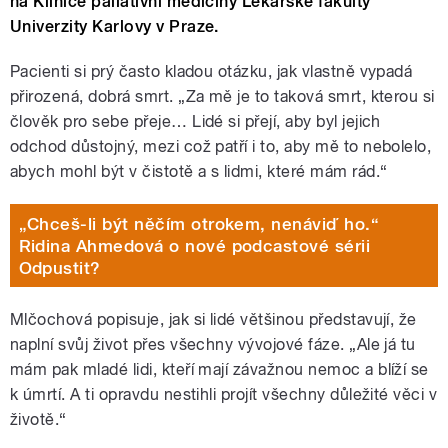
na Klinice paliativní medicíny Lékařské fakulty
Univerzity Karlovy v Praze.
Pacienti si prý často kladou otázku, jak vlastně vypadá
přirozená, dobrá smrt. „Za mě je to taková smrt, kterou si
člověk pro sebe přeje… Lidé si přejí, aby byl jejich
odchod důstojný, mezi což patří i to, aby mě to nebolelo,
abych mohl být v čistotě a s lidmi, které mám rád.“
„Chceš-li být něčím otrokem, nenáviď ho.“
Ridina Ahmedová o nové podcastové sérii
Odpustit?
Mlčochová popisuje, jak si lidé většinou představují, že
naplní svůj život přes všechny vývojové fáze. „Ale já tu
mám pak mladé lidi, kteří mají závažnou nemoc a blíží se
k úmrtí. A ti opravdu nestihli projít všechny důležité věci v
životě.“