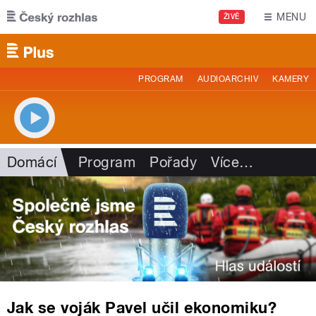
Přejít k hlavnímu obsahu
MENU
ŽIVĚ
PROGRAM
AUDIOARCHIV
KAMERY
Domácí
Program
Pořady
Více
…
Jak se voják Pavel učil ekonomiku?