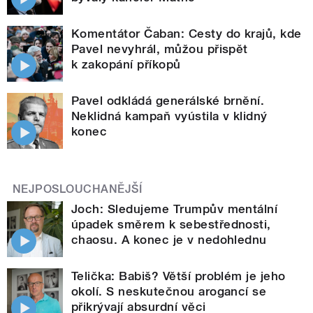
Komentátor Čaban: Cesty do krajů, kde
Pavel nevyhrál, můžou přispět
k zakopání příkopů
Pavel odkládá generálské brnění.
Neklidná kampaň vyústila v klidný
konec
NEJPOSLOUCHANĚJŠÍ
Joch: Sledujeme Trumpův mentální
úpadek směrem k sebestřednosti,
chaosu. A konec je v nedohlednu
Telička: Babiš? Větší problém je jeho
okolí. S neskutečnou arogancí se
přikrývají absurdní věci