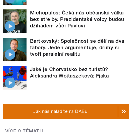
Michopulos: Čeká nás občanská válka
bez střelby. Prezidentské volby budou
džihádem vůči Pavlovi
Bartkovský: Společnost se dělí na dva
tábory. Jeden argumentuje, druhý si
tvoří paralelní realitu
Jaké je Chorvatsko bez turistů?
Aleksandra Wojtaszeková: Fjaka
Jak nás naladíte na DABu
VÍCE O TÉMATU