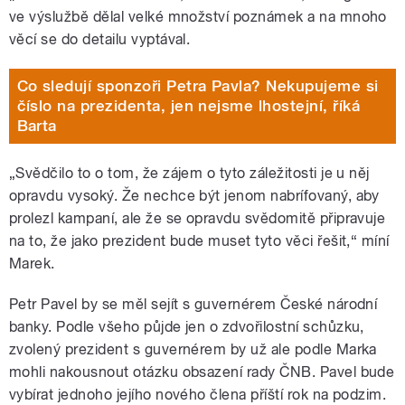
ve výslužbě dělal velké množství poznámek a na mnoho
věcí se do detailu vyptával.
Co sledují sponzoři Petra Pavla? Nekupujeme si
číslo na prezidenta, jen nejsme lhostejní, říká
Barta
„Svědčilo to o tom, že zájem o tyto záležitosti je u něj
opravdu vysoký. Že nechce být jenom nabrífovaný, aby
prolezl kampaní, ale že se opravdu svědomitě připravuje
na to, že jako prezident bude muset tyto věci řešit,“ míní
Marek.
Petr Pavel by se měl sejít s guvernérem České národní
banky. Podle všeho půjde jen o zdvořilostní schůzku,
zvolený prezident s guvernérem by už ale podle Marka
mohli nakousnout otázku obsazení rady ČNB. Pavel bude
vybírat jednoho jejího nového člena příští rok na podzim.