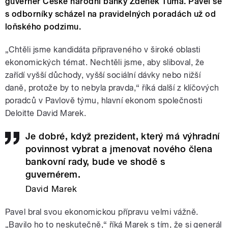
guvernér České národní banky Zdeněk Tůma. Pavel se
s odborníky scházel na pravidelných poradách už od
loňského podzimu.
„Chtěli jsme kandidáta připraveného v široké oblasti
ekonomických témat. Nechtěli jsme, aby sliboval, že
zařídí vyšší důchody, vyšší sociální dávky nebo nižší
daně, protože by to nebyla pravda,“ říká další z klíčových
poradců v Pavlově týmu, hlavní ekonom společnosti
Deloitte David Marek.
Je dobré, když prezident, který má výhradní
povinnost vybrat a jmenovat nového člena
bankovní rady, bude ve shodě s
guvernérem.
David Marek
Pavel bral svou ekonomickou přípravu velmi vážně.
„Bavilo ho to neskutečně,“ říká Marek s tím, že si generál