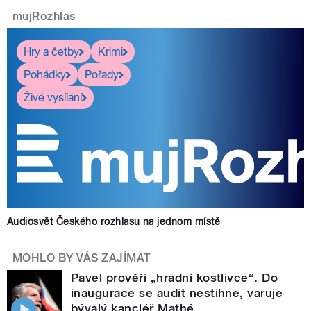
mujRozhlas
Hry a četby
Krimi
Pohádky
Pořady
Živé vysílání
Audiosvět Českého rozhlasu na jednom místě
MOHLO BY VÁS ZAJÍMAT
Pavel prověří „hradní kostlivce“. Do
inaugurace se audit nestihne, varuje
bývalý kancléř Mathé