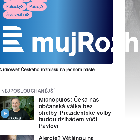
Pohádky
Pořady
Živé vysílání
Audiosvět Českého rozhlasu na jednom místě
NEJPOSLOUCHANĚJŠÍ
Michopulos: Čeká nás
občanská válka bez
střelby. Prezidentské volby
budou džihádem vůči
Pavlovi
Alergie? Většinou na