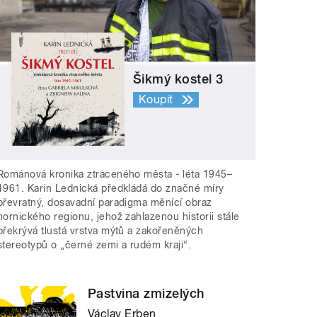
Šikmý kostel 3
Koupit
Románová kronika ztraceného města - léta 1945–
1961. Karin Lednická předkládá do značné míry
převratný, dosavadní paradigma měnící obraz
hornického regionu, jehož zahlazenou historii stále
překrývá tlustá vrstva mýtů a zakořeněných
stereotypů o „černé zemi a rudém kraji“.
Pastvina zmizelých
Václav Erben