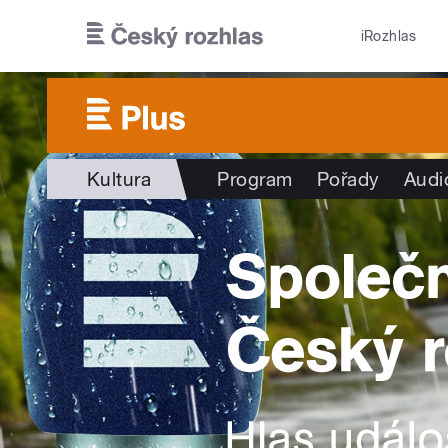
Přejít k hlavnímu obsahu
iRozhlas
Kultura
Program
Pořady
Audi