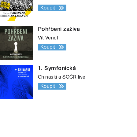
Koupit
Pohřbeni zaživa
Vít Vencl
Koupit
1. Symfonická
Chinaski a SOČR live
Koupit