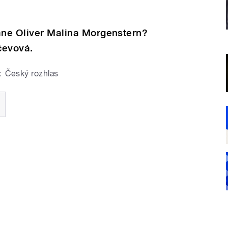
tane Oliver Malina Morgenstern?
čevová.
:
Český rozhlas