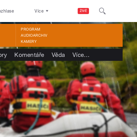
ozhlase
Více
ŽIVĚ
PROGRAM
AUDIOARCHIV
KAMERY
ory
Komentáře
Věda
Více
…