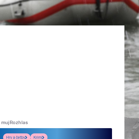
mujRozhlas
Hry a četby
Krimi