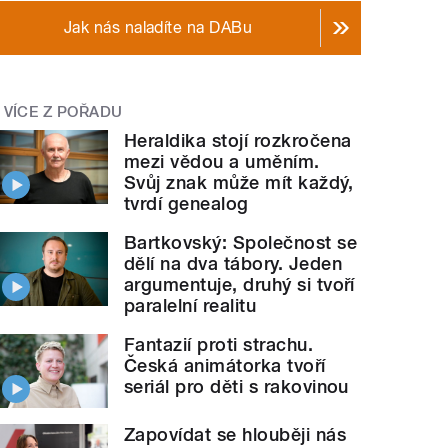
Jak nás naladíte na DABu
VÍCE Z POŘADU
Heraldika stojí rozkročena
mezi vědou a uměním.
Svůj znak může mít každý,
tvrdí genealog
Bartkovský: Společnost se
dělí na dva tábory. Jeden
argumentuje, druhý si tvoří
paralelní realitu
Fantazií proti strachu.
Česká animátorka tvoří
seriál pro děti s rakovinou
Zapovídat se hlouběji nás