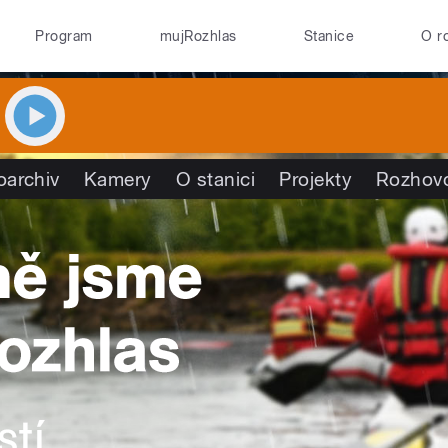
Program
mujRozhlas
Stanice
O r
oarchiv
Kamery
O stanici
Projekty
Rozhov