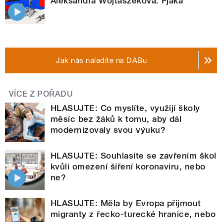
Aleksandra Wojtaszeková: Fjaka
Jak nás naladíte na DABu
VÍCE Z POŘADU
HLASUJTE: Co myslíte, využijí školy
měsíc bez žáků k tomu, aby dál
modernizovaly svou výuku?
HLASUJTE: Souhlasíte se zavřením škol
kvůli omezení šíření koronaviru, nebo
ne?
HLASUJTE: Měla by Evropa přijmout
migranty z řecko-turecké hranice, nebo