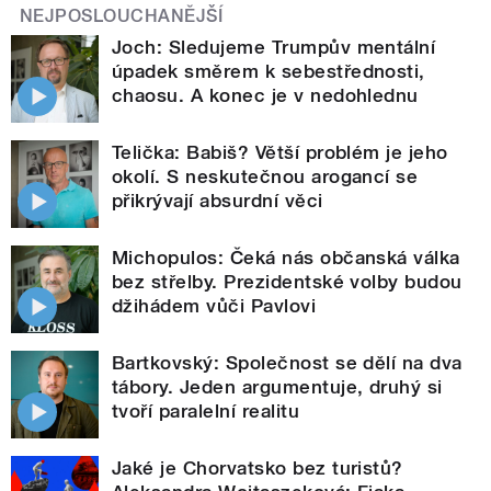
NEJPOSLOUCHANĚJŠÍ
Joch: Sledujeme Trumpův mentální
úpadek směrem k sebestřednosti,
chaosu. A konec je v nedohlednu
Telička: Babiš? Větší problém je jeho
okolí. S neskutečnou arogancí se
přikrývají absurdní věci
Michopulos: Čeká nás občanská válka
bez střelby. Prezidentské volby budou
džihádem vůči Pavlovi
Bartkovský: Společnost se dělí na dva
tábory. Jeden argumentuje, druhý si
tvoří paralelní realitu
Jaké je Chorvatsko bez turistů?