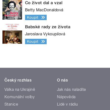
Co život dal a vzal
Betty MacDonaldová
Koupit
Babské rady ze života
Jaroslava Vykoupilová
Koupit
Český rozhlas
O nás
Válka na Ukrajině
Jak nás naladíte
Komunální volby
Nápověda
Stanice
Lidé v rádiu