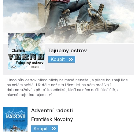
Tajuplný ostrov
Koupit
Lincolnův ostrov nikdo nikdy na mapě nenašel, a přece ho znají lidé
na celém světě. Už déle než sto třicet let na něm prožívají
dobrodružství s pěticí trosečníků, kteří na něm našli útočiště, a
hlavně nejedno tajemství.
Adventní radosti
František Novotný
Koupit