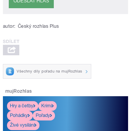
autor:
Český rozhlas Plus
Všechny díly pořadu na mujRozhlas
mujRozhlas
Hry a četby
Krimi
Pohádky
Pořady
Živé vysílání