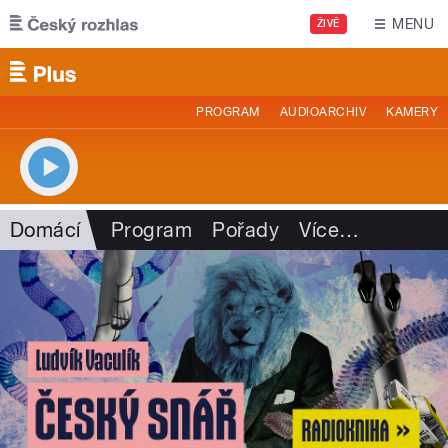
Přejít k hlavnímu obsahu
MENU
ŽIVĚ
PROGRAM
AUDIOARCHIV
KAMERY
Domácí
Program
Pořady
Více
…