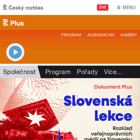
Přejít k hlavnímu obsahu
MENU
ŽIVĚ
PROGRAM
AUDIOARCHIV
KAMERY
Společnost
Program
Pořady
Více
…