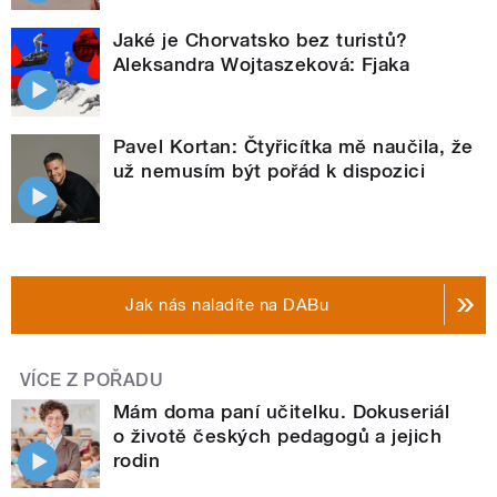
Jaké je Chorvatsko bez turistů?
Aleksandra Wojtaszeková: Fjaka
Pavel Kortan: Čtyřicítka mě naučila, že
už nemusím být pořád k dispozici
Jak nás naladíte na DABu
VÍCE Z POŘADU
Mám doma paní učitelku. Dokuseriál
o životě českých pedagogů a jejich
rodin