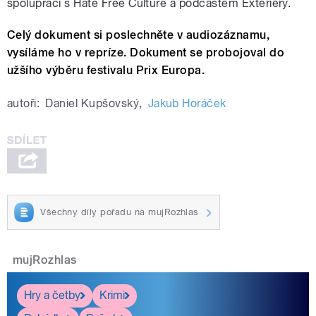
spolupráci s Hate Free Culture a podcastem Exteriéry.
Celý dokument si poslechněte v audiozáznamu,
vysíláme ho v repríze. Dokument se probojoval do
užšího výběru festivalu Prix Europa.
autoři:
Daniel Kupšovský
,
Jakub Horáček
Všechny díly pořadu na mujRozhlas
mujRozhlas
Hry a četby
Krimi