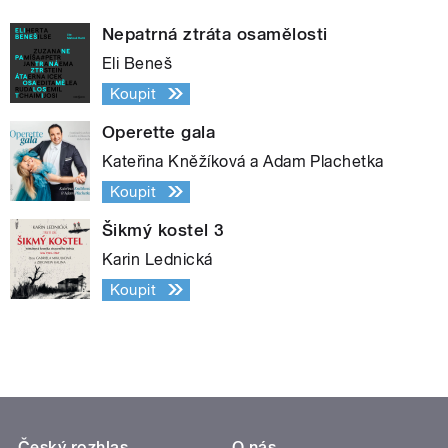
Nepatrná ztráta osamělosti
Eli Beneš
Koupit
Operette gala
Kateřina Kněžíková a Adam Plachetka
Koupit
Šikmý kostel 3
Karin Lednická
Koupit
Český rozhlas
O nás