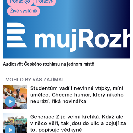
Pohádky
Pořady
Živé vysílání
Audiosvět Českého rozhlasu na jednom místě
MOHLO BY VÁS ZAJÍMAT
Studentům vadí i nevinné vtípky, míní
umělec. Chceme humor, který nikoho
neuráží, říká novinářka
Generace Z je velmi křehká. Když ale
v něco věří, tak jdou do ulic a bojují za
to, popisuje vědkyně