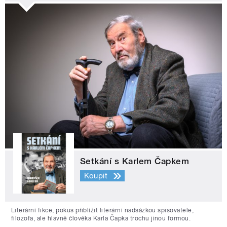
Setkání s Karlem Čapkem
Koupit
Literární fikce, pokus přiblížit literární nadsázkou spisovatele,
filozofa, ale hlavně člověka Karla Čapka trochu jinou formou.