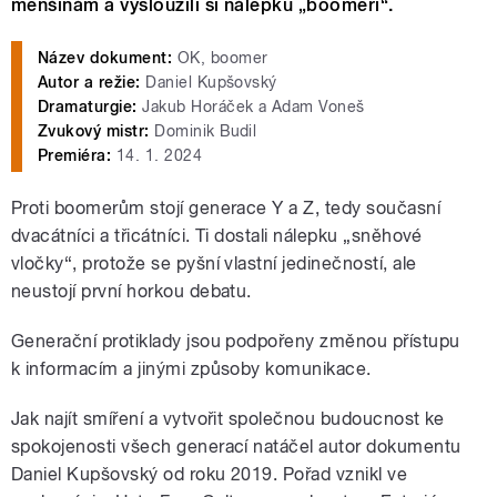
menšinám a vysloužili si nálepku „boomeři“.
Název dokument:
OK, boomer
Autor a režie:
Daniel Kupšovský
Dramaturgie:
Jakub Horáček a Adam Voneš
Zvukový mistr:
Dominik Budil
Premiéra:
14. 1. 2024
Proti boomerům stojí generace Y a Z, tedy současní
dvacátníci a třicátníci. Ti dostali nálepku „sněhové
vločky“, protože se pyšní vlastní jedinečností, ale
neustojí první horkou debatu.
Generační protiklady jsou podpořeny změnou přístupu
k informacím a jinými způsoby komunikace.
Jak najít smíření a vytvořit společnou budoucnost ke
spokojenosti všech generací natáčel autor dokumentu
Daniel Kupšovský od roku 2019. Pořad vznikl ve