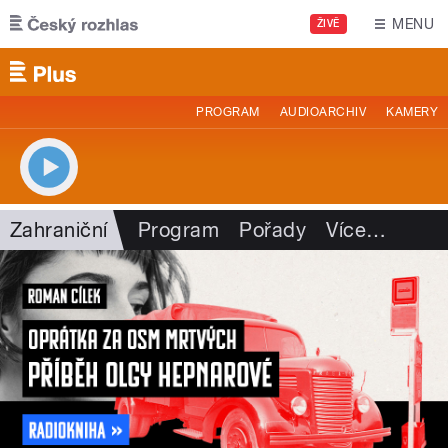
Přejít k hlavnímu obsahu
MENU
ŽIVĚ
PROGRAM
AUDIOARCHIV
KAMERY
Zahraniční
Program
Pořady
Více
…