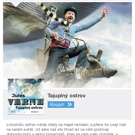
Tajuplný ostrov
Koupit
Lincolnův ostrov nikdo nikdy na mapě nenašel, a přece ho znají lidé
na celém světě. Už déle než sto třicet let na něm prožívají
dobrodružství s pěticí trosečníků, kteří na něm našli útočiště, a