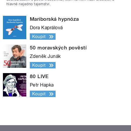
hlavně nejedno tajemství.
Mariborská hypnóza
Dora Kaprálová
Koupit
50 moravských pověstí
Zdeněk Junák
Koupit
80 LIVE
Petr Hapka
Koupit