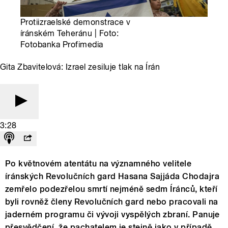
Protiizraelské demonstrace v
íránském Teheránu | Foto:
Fotobanka Profimedia
Gita Zbavitelová: Izrael zesiluje tlak na Írán
3:28
Po květnovém atentátu na významného velitele
íránských Revolučních gard Hasana Sajjáda Chodajra
zemřelo podezřelou smrtí nejméně sedm Íránců, kteří
byli rovněž členy Revolučních gard nebo pracovali na
jaderném programu či vývoji vyspělých zbraní. Panuje
přesvědčení, že pachatelem je stejně jako v případě