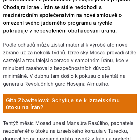
Chodajra Izrael. Írán se stále nedohodl s
mezinárodním společenstvím na nové smlouvě o
omezení svého jaderného programu a rychle
pokračuje v nepovoleném obohacování uranu.
Podle odhadů může získat materiál k výrobě atomové
zbraně už za několik týdnů. Izraelský Mosad provádí stále
častější a troufalejší operace v samotném Íránu, kde v
minulosti zasahoval z bezpečnostních důvodů
minimálně. V dubnu tam došlo k pokusu o atentát na
generála Revolučních gard Hosejna Almasího.
Gita Zbavitelová: Schyluje se k izraelskému
útoku na Írán?
Tentýž měsíc Mosad unesl Mansúra Rasúlího, pachatele
nezdařeného útoku na izraelského konzula v Turecku,
dopravil ho na neznámé místo rovněž v Íránu a podrobil