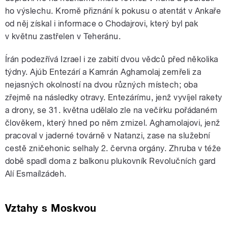
ho výslechu. Kromě přiznání k pokusu o atentát v Ankaře
od něj získal i informace o Chodajrovi, který byl pak
v květnu zastřelen v Teheránu.
Írán podezřívá Izrael i ze zabití dvou vědců před několika
týdny. Ajúb Entezárí a Kamrán Aghamolaj zemřeli za
nejasných okolností na dvou různých místech; oba
zřejmě na následky otravy. Entezárímu, jenž vyvíjel rakety
a drony, se 31. května udělalo zle na večírku pořádaném
člověkem, který hned po něm zmizel. Aghamolajovi, jenž
pracoval v jaderné továrně v Natanzi, zase na služební
cestě zničehonic selhaly 2. června orgány. Zhruba v téže
době spadl doma z balkonu plukovník Revolučních gard
Alí Esmaílzádeh.
Vztahy s Moskvou