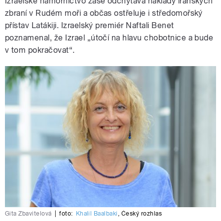
Izraelské námořnictvo zase odchytává náklady íránských
zbraní v Rudém moři a občas ostřeluje i středomořský
přístav Latákiji. Izraelský premiér Naftali Benet
poznamenal, že Izrael „útočí na hlavu chobotnice a bude
v tom pokračovat“.
Gita Zbavitelová
|
foto:
Khalil Baalbaki
,
Český rozhlas