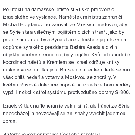
Po útoku na damašské letiště si Rusko předvolalo
izraelského velvyslance. Náměstek ministra zahraničí
Michail Bogdanov ho varoval, že Moskva „nedovolí, aby
se Sýrie stala válečným bojištěm cizích stran“, jako by
pro ni samotnou byla Sýrie domácí hřiště a její útoky na
odpůrce syrského prezidenta Bašára Asada a civilní
objekty, včetně nemocnic, byly legální. Kvůli dlouhodobé
koordinaci náletů s Kremlem se Izrael zdržuje kritiky
ruské invaze na Ukrajinu. Bruslení na tenkém ledě se mu
však příliš nedaří a vztahy s Moskvou se zhoršily. V
květnu Rusové dokonce poprvé na izraelské bombardéry
vypálili několik střel systému protivzdušné obrany S-300.
Izraelský tlak na Teherán je velmi silný, ale Íránci ze Sýrie
neodcházejí a nevzdávají se ani snahy vyrobit jadernou
zbraň.
Autorka je komentátorka Českého rozhlasu