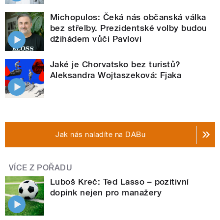
Michopulos: Čeká nás občanská válka
bez střelby. Prezidentské volby budou
džihádem vůči Pavlovi
Jaké je Chorvatsko bez turistů?
Aleksandra Wojtaszeková: Fjaka
Jak nás naladíte na DABu
VÍCE Z POŘADU
Luboš Kreč: Ted Lasso – pozitivní
dopink nejen pro manažery