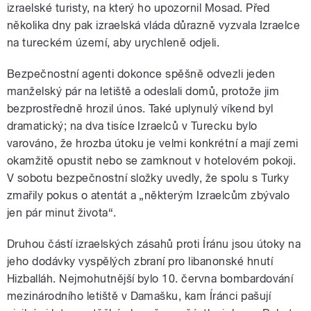
izraelské turisty, na který ho upozornil Mosad. Před
několika dny pak izraelská vláda důrazně vyzvala Izraelce
na tureckém území, aby urychleně odjeli.
Bezpečnostní agenti dokonce spěšně odvezli jeden
manželský pár na letiště a odeslali domů, protože jim
bezprostředně hrozil únos. Také uplynulý víkend byl
dramatický; na dva tisíce Izraelců v Turecku bylo
varováno, že hrozba útoku je velmi konkrétní a mají zemi
okamžitě opustit nebo se zamknout v hotelovém pokoji.
V sobotu bezpečnostní složky uvedly, že spolu s Turky
zmařily pokus o atentát a „některým Izraelcům zbývalo
jen pár minut života“.
Druhou částí izraelských zásahů proti Íránu jsou útoky na
jeho dodávky vyspělých zbraní pro libanonské hnutí
Hizballáh. Nejmohutnější bylo 10. června bombardování
mezinárodního letiště v Damašku, kam Íránci pašují