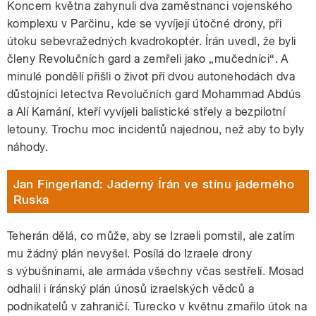
Koncem května zahynuli dva zaměstnanci vojenského
komplexu v Parčinu, kde se vyvíjejí útočné drony, při
útoku sebevražedných kvadrokoptér. Írán uvedl, že byli
členy Revolučních gard a zemřeli jako „mučedníci“. A
minulé pondělí přišli o život při dvou autonehodách dva
důstojníci letectva Revolučních gard Mohammad Abdús
a Alí Kamání, kteří vyvíjeli balistické střely a bezpilotní
letouny. Trochu moc incidentů najednou, než aby to byly
náhody.
Jan Fingerland: Jaderný Írán ve stínu jaderného
Ruska
Teherán dělá, co může, aby se Izraeli pomstil, ale zatím
mu žádný plán nevyšel. Posílá do Izraele drony
s výbušninami, ale armáda všechny včas sestřelí. Mosad
odhalil i íránský plán únosů izraelských vědců a
podnikatelů v zahraničí. Turecko v květnu zmařilo útok na