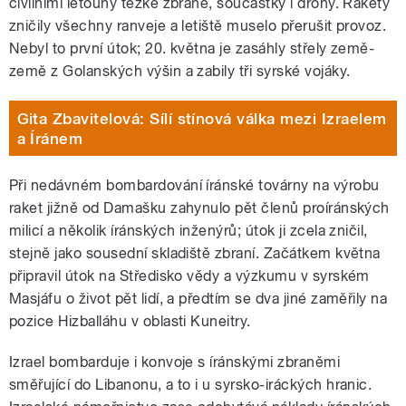
civilními letouny těžké zbraně, součástky i drony. Rakety
zničily všechny ranveje a letiště muselo přerušit provoz.
Nebyl to první útok; 20. května je zasáhly střely země-
země z Golanských výšin a zabily tři syrské vojáky.
Gita Zbavitelová: Sílí stínová válka mezi Izraelem
a Íránem
Při nedávném bombardování íránské továrny na výrobu
raket jižně od Damašku zahynulo pět členů proíránských
milicí a několik íránských inženýrů; útok ji zcela zničil,
stejně jako sousední skladiště zbraní. Začátkem května
připravil útok na Středisko vědy a výzkumu v syrském
Masjáfu o život pět lidí, a předtím se dva jiné zaměřily na
pozice Hizballáhu v oblasti Kuneitry.
Izrael bombarduje i konvoje s íránskými zbraněmi
směřující do Libanonu, a to i u syrsko-iráckých hranic.