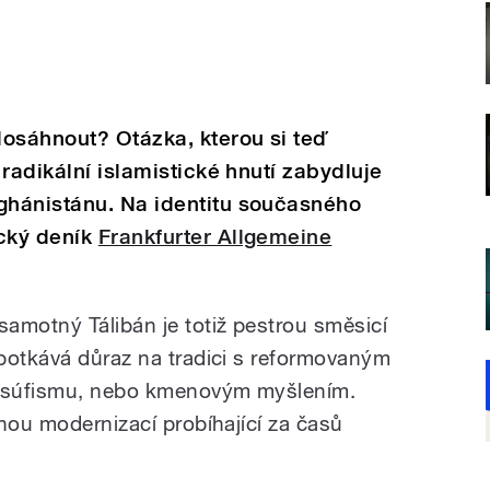
dosáhnout? Otázka, kterou si teď
radikální islamistické hnutí zabydluje
hánistánu. Na identitu současného
cký deník
Frankfurter Allgemeine
amotný Tálibán je totiž pestrou směsicí
potkává důraz na tradici s reformovaným
 súfismu, nebo kmenovým myšlením.
nou modernizací probíhající za časů