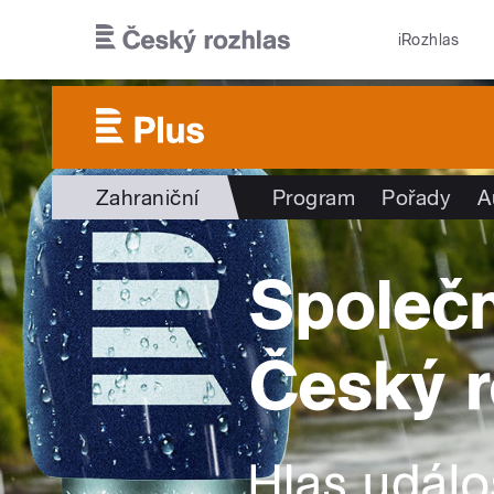
Přejít k hlavnímu obsahu
iRozhlas
Zahraniční
Program
Pořady
A