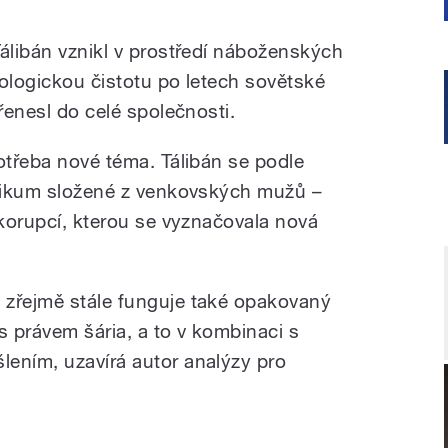
Tálibán vznikl v prostředí náboženských
eologickou čistotu po letech sovětské
přenesl do celé společnosti.
otřeba nové téma. Tálibán se podle
blikum složené z venkovských mužů –
 korupcí, kterou se vyznačovala nová
 zřejmě stále funguje také opakovaný
s právem šária, a to v kombinaci s
ením, uzavírá autor analýzy pro