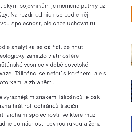
istickým bojovníkům je nicméně patrný už
ýzy. Na rozdíl od nich se podle něj
vou společnost, ale chce uchovat tu
dle analytika se dá říct, že hnutí
deologicky zamrzlo v atmosféře
aštúnské vesnice v době sovětské
nvaze. Tálibánci se nefotí s koránem, ale s
otorkami a zbraněmi.
ejvýraznějším znakem Tálibánců je pak
naha hrát roli ochránců tradiční
atriarchální společnosti, ve které muž
ládne domácnosti pevnou rukou a žena