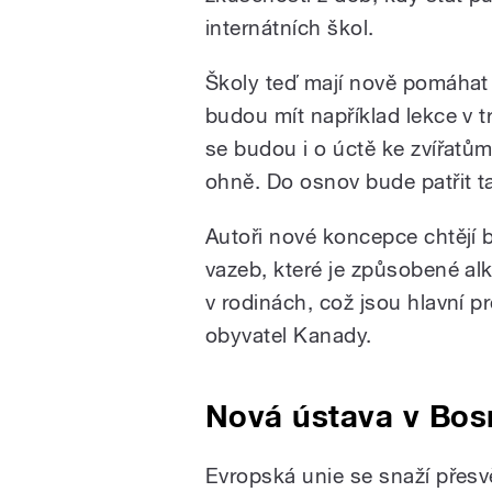
internátních škol.
Školy teď mají nově pomáhat 
budou mít například lekce v t
se budou i o úctě ke zvířatů
ohně. Do osnov bude patřit 
Autoři nové koncepce chtějí b
vazeb, které je způsobené a
v rodinách, což jsou hlavní 
obyvatel Kanady.
Nová ústava v Bos
Evropská unie se snaží přes