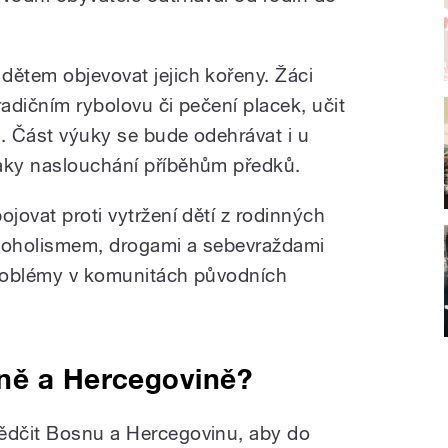
dětem objevovat jejich kořeny. Žáci
radičním rybolovu či pečení placek, učit
m. Část výuky se bude odehrávat i u
taky naslouchání příběhům předků.
ojovat proti vytržení dětí z rodinných
lkoholismem, drogami a sebevraždami
problémy v komunitách původních
ně a Hercegovině?
vědčit Bosnu a Hercegovinu, aby do