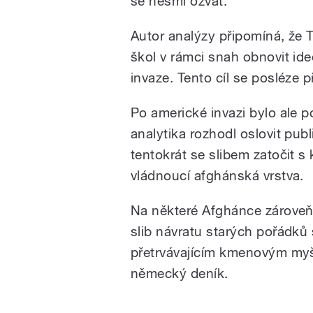
se nesmí ozvat.
Autor analýzy připomíná, že 
škol v rámci snah obnovit id
invaze. Tento cíl se posléze 
Po americké invazi bylo ale p
analytika rozhodl oslovit pu
tentokrát se slibem zatočit s
vládnoucí afghánská vrstva.
Na některé Afghánce zároveň
slib návratu starých pořádků 
přetrvávajícím kmenovým myšl
německý deník.