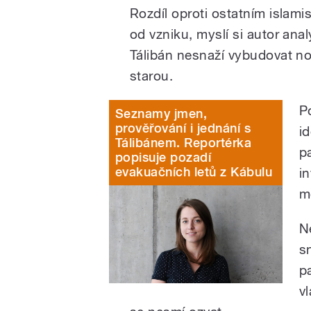
Rozdíl oproti ostatním islam
od vzniku, myslí si autor anal
Tálibán nesnaží vybudovat no
starou.
Po
Seznamy jmen,
prověřování i jednání s
i
Tálibánem. Reportérka
p
popisuje pozadí
evakuačních letů z Kábulu
i
m
N
s
p
v