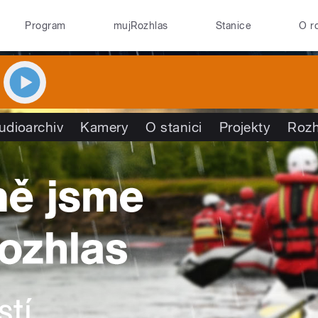
Program
mujRozhlas
Stanice
O r
udioarchiv
Kamery
O stanici
Projekty
Rozh