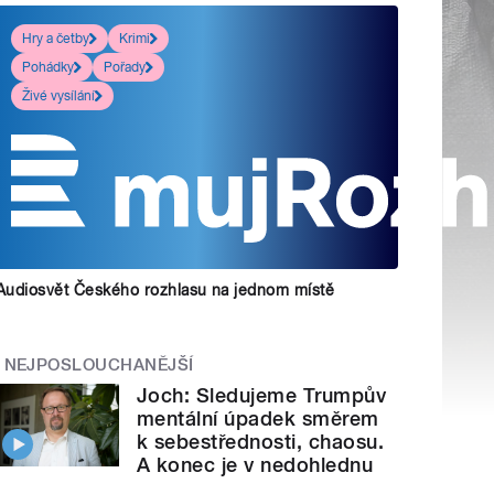
Hry a četby
Krimi
Pohádky
Pořady
Živé vysílání
Audiosvět Českého rozhlasu na jednom místě
NEJPOSLOUCHANĚJŠÍ
Joch: Sledujeme Trumpův
mentální úpadek směrem
k sebestřednosti, chaosu.
A konec je v nedohlednu