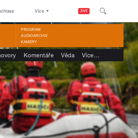
ozhlase
Více
ŽIVĚ
PROGRAM
AUDIOARCHIV
KAMERY
ovory
Komentáře
Věda
Více
…