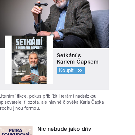
Setkání s
Karlem Čapkem
Koupit
Literární fikce, pokus přiblížit literární nadsázkou
spisovatele, filozofa, ale hlavně člověka Karla Čapka
trochu jinou formou.
Nic nebude jako dřív