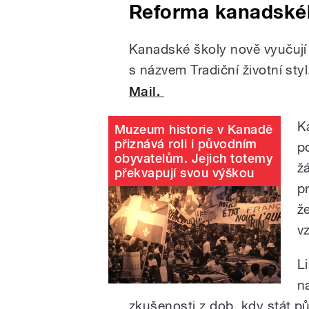
Reforma kanadskéh
Kanadské školy nově vyučuj
s názvem Tradiční životní sty
Mail.
K
Muzeum historie v Kanadě
přiznává roli i původním
p
obyvatelům. Jejich totemy
ž
překvapují svou výškou
p
ž
v
L
n
zkušenosti z dob, kdy stát p