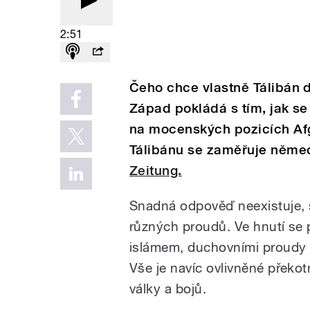
2:51
Čeho chce vlastně Tálibán 
Západ pokládá s tím, jak se 
na mocenských pozicích Afg
Tálibánu se zaměřuje něme
Zeitung.
Snadná odpověď neexistuje, s
různých proudů. Ve hnutí se 
islámem, duchovními proudy
Vše je navíc ovlivněné překot
války a bojů.