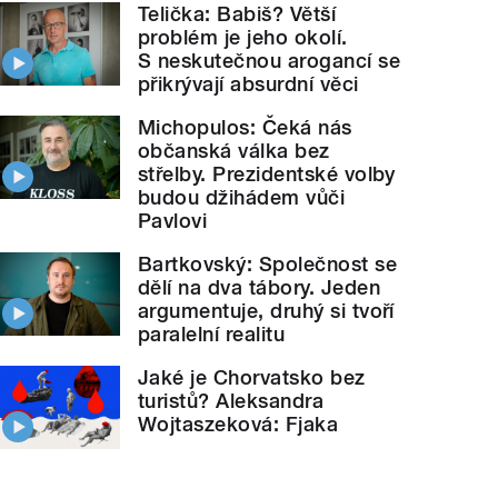
Telička: Babiš? Větší
problém je jeho okolí.
S neskutečnou arogancí se
přikrývají absurdní věci
Michopulos: Čeká nás
občanská válka bez
střelby. Prezidentské volby
budou džihádem vůči
Pavlovi
Bartkovský: Společnost se
dělí na dva tábory. Jeden
argumentuje, druhý si tvoří
paralelní realitu
Jaké je Chorvatsko bez
turistů? Aleksandra
Wojtaszeková: Fjaka