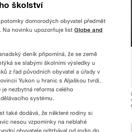
o školství
í potomky domorodých obyvatel předmět
l. Na novinku upozorňuje list
Globe and
anadský deník připomíná, že se země
otýká se slabými školními výsledky u
áků z řad původních obyvatel a úřady v
rovincii Yukon u hranic s Aljaškou tvrdí,
e je nezbytná reforma celého
zdělávacího systému.
ist také dodává, že některé rodiny si
avíc nesou vzpomínky na neblahé
ůvodní obyvatele odtrhával od rodin do