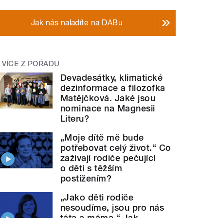
Jak nás naladíte na DABu
VÍCE Z POŘADU
Devadesátky, klimatické
dezinformace a filozofka
Matějčková. Jaké jsou
nominace na Magnesii
Literu?
„Moje dítě mě bude
potřebovat celý život.“ Co
zažívají rodiče pečující
o děti s těžším
postižením?
„Jako děti rodiče
nesoudíme, jsou pro nás
táta a máma.“ Jak