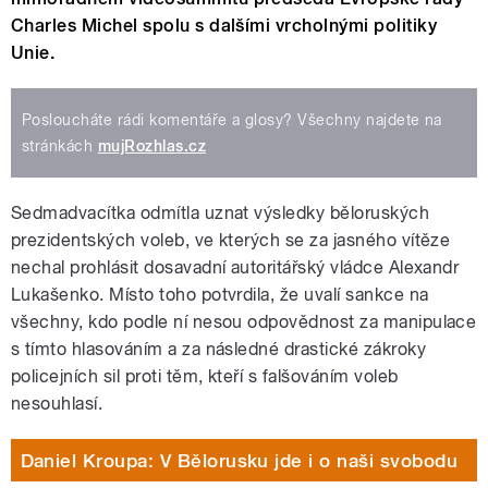
Charles Michel spolu s dalšími vrcholnými politiky
Unie.
Posloucháte rádi komentáře a glosy? Všechny najdete na
stránkách
mujRozhlas.cz
Sedmadvacítka odmítla uznat výsledky běloruských
prezidentských voleb, ve kterých se za jasného vítěze
nechal prohlásit dosavadní autoritářský vládce Alexandr
Lukašenko. Místo toho potvrdila, že uvalí sankce na
všechny, kdo podle ní nesou odpovědnost za manipulace
s tímto hlasováním a za následné drastické zákroky
policejních sil proti těm, kteří s falšováním voleb
nesouhlasí.
Daniel Kroupa: V Bělorusku jde i o naši svobodu