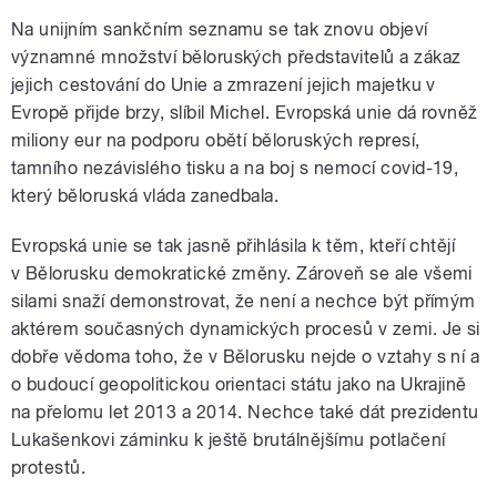
Na unijním sankčním seznamu se tak znovu objeví
významné množství běloruských představitelů a zákaz
jejich cestování do Unie a zmrazení jejich majetku v
Evropě přijde brzy, slíbil Michel. Evropská unie dá rovněž
miliony eur na podporu obětí běloruských represí,
tamního nezávislého tisku a na boj s nemocí covid-19,
který běloruská vláda zanedbala.
Evropská unie se tak jasně přihlásila k těm, kteří chtějí
v Bělorusku demokratické změny. Zároveň se ale všemi
silami snaží demonstrovat, že není a nechce být přímým
aktérem současných dynamických procesů v zemi. Je si
dobře vědoma toho, že v Bělorusku nejde o vztahy s ní a
o budoucí geopolitickou orientaci státu jako na Ukrajině
na přelomu let 2013 a 2014. Nechce také dát prezidentu
Lukašenkovi záminku k ještě brutálnějšímu potlačení
protestů.