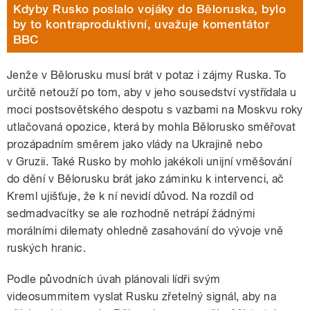
Kdyby Rusko poslalo vojáky do Běloruska, bylo
by to kontraproduktivní, uvažuje komentátor
BBC
Jenže v Bělorusku musí brát v potaz i zájmy Ruska. To
určitě netouží po tom, aby v jeho sousedství vystřídala u
moci postsovětského despotu s vazbami na Moskvu roky
utlačovaná opozice, která by mohla Bělorusko směřovat
prozápadním směrem jako vlády na Ukrajině nebo
v Gruzii. Také Rusko by mohlo jakékoli unijní vměšování
do dění v Bělorusku brát jako záminku k intervenci, ač
Kreml ujišťuje, že k ní nevidí důvod. Na rozdíl od
sedmadvacítky se ale rozhodně netrápí žádnými
morálními dilematy ohledně zasahování do vývoje vně
ruských hranic.
Podle původních úvah plánovali lídři svým
videosummitem vyslat Rusku zřetelný signál, aby na