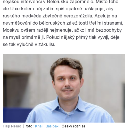
nějakou intervenci v Bělorusku zapomnělo. Místo toho
ale Unie kolem něj zatím spíš opatrně našlapuje, aby
ruského medvěda zbytečně nerozdráždila. Apeluje na
nevměšování do běloruských záležitostí třetími stranami,
Moskvu ovšem raději nejmenuje, ačkoli má bezpochyby
na mysli primárně ji. Pokud nějaký přímý tlak vyvíjí, děje
se tak výlučně v zákulisí.
Filip Nerad
|
foto:
Khalil Baalbaki
,
Český rozhlas