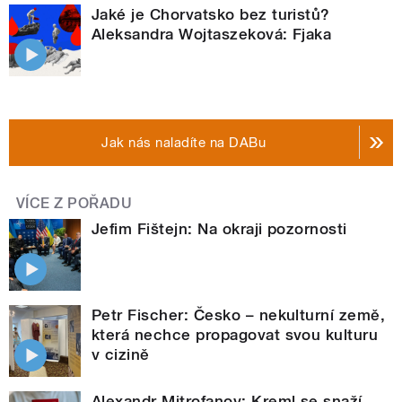
Jaké je Chorvatsko bez turistů?
Aleksandra Wojtaszeková: Fjaka
Jak nás naladíte na DABu
VÍCE Z POŘADU
Jefim Fištejn: Na okraji pozornosti
Petr Fischer: Česko – nekulturní země,
která nechce propagovat svou kulturu
v cizině
Alexandr Mitrofanov: Kreml se snaží