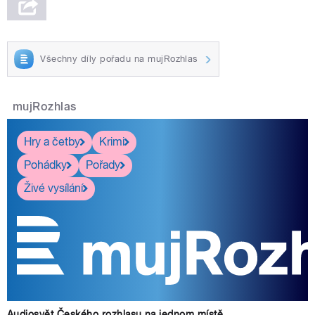
Všechny díly pořadu na mujRozhlas
mujRozhlas
Hry a četby
Krimi
Pohádky
Pořady
Živé vysílání
Audiosvět Českého rozhlasu na jednom místě