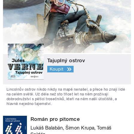
Tajuplný ostrov
Koupit
Lincolnův ostrov nikdo nikdy na mapě nenašel, a přece ho znají lidé
na celém světě. Už déle než sto třicet let na něm prožívají
dobrodružství s pěticí trosečníků, kteří na něm našli útočiště, a
hlavně nejedno tajemství.
Román pro pitomce
Lukáš Balabán, Šimon Krupa, Tomáš