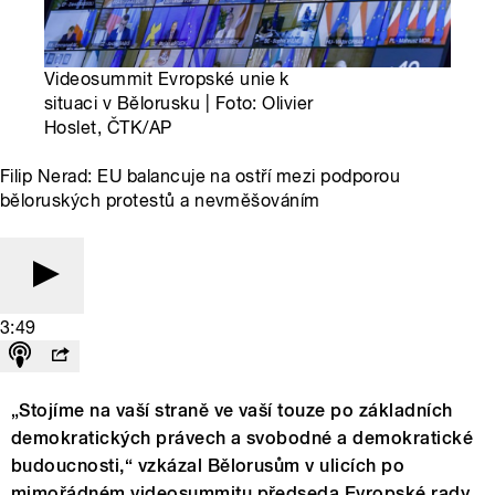
Videosummit Evropské unie k
situaci v Bělorusku | Foto: Olivier
Hoslet, ČTK/AP
Filip Nerad: EU balancuje na ostří mezi podporou
běloruských protestů a nevměšováním
3:49
„Stojíme na vaší straně ve vaší touze po základních
demokratických právech a svobodné a demokratické
budoucnosti,“ vzkázal Bělorusům v ulicích po
mimořádném videosummitu předseda Evropské rady