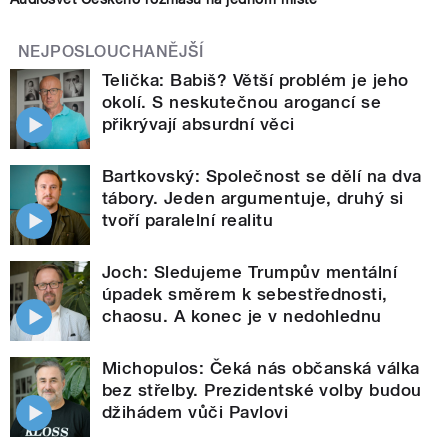
NEJPOSLOUCHANĚJŠÍ
Telička: Babiš? Větší problém je jeho
okolí. S neskutečnou arogancí se
přikrývají absurdní věci
Bartkovský: Společnost se dělí na dva
tábory. Jeden argumentuje, druhý si
tvoří paralelní realitu
Joch: Sledujeme Trumpův mentální
úpadek směrem k sebestřednosti,
chaosu. A konec je v nedohlednu
Michopulos: Čeká nás občanská válka
bez střelby. Prezidentské volby budou
džihádem vůči Pavlovi