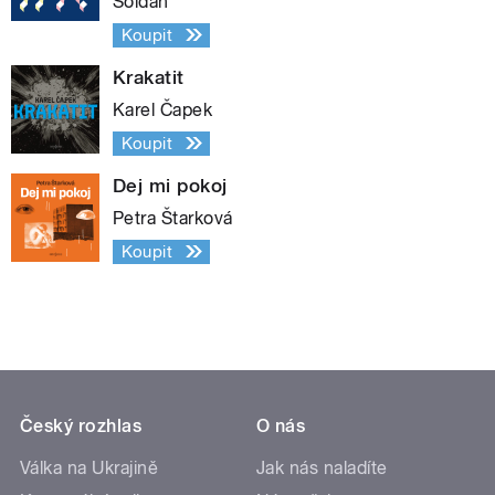
Soldán
Koupit
Krakatit
Karel Čapek
Koupit
Dej mi pokoj
Petra Štarková
Koupit
Český rozhlas
O nás
Válka na Ukrajině
Jak nás naladíte