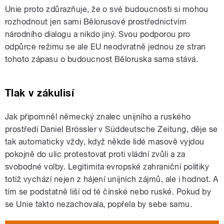
Unie proto zdůrazňuje, že o své budoucnosti si mohou
rozhodnout jen sami Bělorusové prostřednictvím
národního dialogu a nikdo jiný. Svou podporou pro
odpůrce režimu se ale EU neodvratně jednou ze stran
tohoto zápasu o budoucnost Běloruska sama stává.
Tlak v zákulisí
Jak připomněl německý znalec unijního a ruského
prostředí Daniel Brössler v Süddeutsche Zeitung, děje se
tak automaticky vždy, když někde lidé masově vyjdou
pokojně do ulic protestovat proti vládní zvůli a za
svobodné volby. Legitimita evropské zahraniční politiky
totiž vychází nejen z hájení unijních zájmů, ale i hodnot. A
tím se podstatně liší od té čínské nebo ruské. Pokud by
se Unie takto nezachovala, popřela by sebe samu.