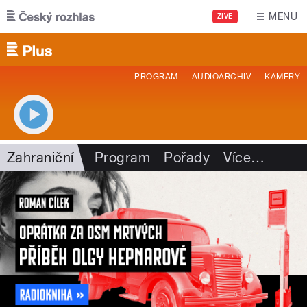
Přejít k hlavnímu obsahu
MENU
ŽIVĚ
PROGRAM
AUDIOARCHIV
KAMERY
Zahraniční
Program
Pořady
Více
…