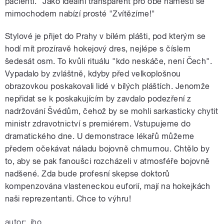
pacienti." Jako ideální transparent pro obě náměstí se
mimochodem nabízí prosté "Zvítězíme!"
Stylové je přijet do Prahy v bílém plášti, pod kterým se
hodí mít prozíravě hokejový dres, nejlépe s číslem
šedesát osm. To kvůli rituálu "kdo neskáče, není Čech".
Vypadalo by zvláštně, kdyby před velkoplošnou
obrazovkou poskakovali lidé v bílých pláštích. Jenomže
nepřidat se k poskakujícím by zavdalo podezření z
nadržování Švédům, čehož by se mohli sarkasticky chytit
ministr zdravotnictví s premiérem. Vstupujeme do
dramatického dne. U demonstrace lékařů můžeme
předem očekávat náladu bojovně chmurnou. Chtělo by
to, aby se pak fanoušci rozcházeli v atmosféře bojovně
nadšené. Zda bude profesní skepse doktorů
kompenzována vlasteneckou euforií, mají na hokejkách
naši reprezentanti. Chce to výhru!
autor:
iho