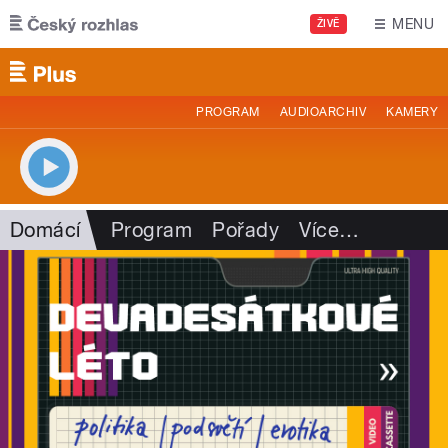
Přejít k hlavnímu obsahu
MENU
ŽIVĚ
PROGRAM
AUDIOARCHIV
KAMERY
Domácí
Program
Pořady
Více
…