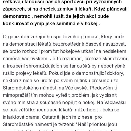
setkávají fanoušci našich sportovců při významných
zápasech, si na dnešek zamluvili lékaři. Když plánovali
demonstraci, nemohli tušit, že jejich akci bude
konkurovat olympijské semifinále v hokeji.
Organizátoři veřejného sportovního přenosu, který bude
na demonstraci lékařů bezprostředně časově navazovat,
se proto rozhodli promítat hokejové utkání na nedalekém
náměstí Václavském. Je to rozumné, protože skandování
a troubení shromažďujících se fanoušků by nepochybně
rušilo projevy lékařů. Pokud jde o demonstrující doktory,
někteří z nich se určitě po svém mítinku přesunou ze
Staroměstského náměstí na Václavské. Především ti
mimopražští tím mohou vyřešit problém, jak vyplísnit
svého ministra a současně nepřijít o hokej. Na Václaváku
se pak větší koncentrace lékařů může hodit - čeká se
infarktové drama. Ostatně, jedním z hesel pro
Staroměstské náměstí je tvrzení: "Naší prioritou jsou