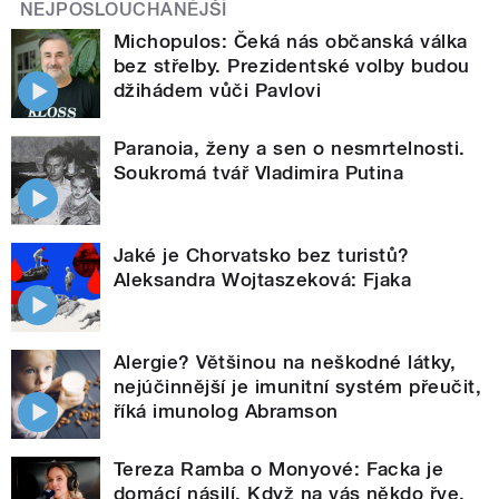
NEJPOSLOUCHANĚJŠÍ
Michopulos: Čeká nás občanská válka
bez střelby. Prezidentské volby budou
džihádem vůči Pavlovi
Paranoia, ženy a sen o nesmrtelnosti.
Soukromá tvář Vladimira Putina
Jaké je Chorvatsko bez turistů?
Aleksandra Wojtaszeková: Fjaka
Alergie? Většinou na neškodné látky,
nejúčinnější je imunitní systém přeučit,
říká imunolog Abramson
Tereza Ramba o Monyové: Facka je
domácí násilí. Když na vás někdo řve,