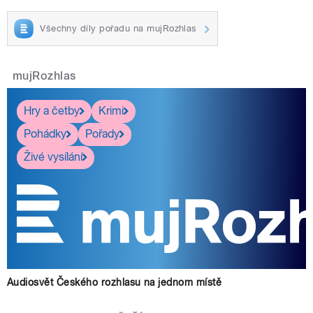
Všechny díly pořadu na mujRozhlas
mujRozhlas
Hry a četby
Krimi
Pohádky
Pořady
Živé vysílání
Audiosvět Českého rozhlasu na jednom místě