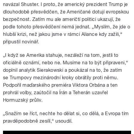
navázal Shuster. I proto, že americký prezident Trump je
dlouhodobě přesvědčen, že Američané dotují evropskou
bezpečnost. Zatím mu ale američtí politici ukazují, že
podle tohoto přesvědčení nemá jednat. „Myslím, že jde o
hlubší krizi, než jakou jsme v rámci Aliance kdy zažili,“
připustil novinář.
„I když se Amerika stahuje, nezáleží na tom, jestli to
oficiálně oznámí, nebo ne. Musíme na to být připraveni,“
doplnil analytik Sierakowski a poukázal na to, že zatím
se Trumpovy mezinárodní kroky obrátily proti němu.
Podpořil maďarského premiéra Viktora Orbána a ten
prohrál volby, zaútočil na Írán a Teherán uzavřel
Hormuzský průliv.
„Snažím se říct, nechte ho dělat si, co dělá, a Evropa tím
pravděpodobně zesílí,“ usoudil.