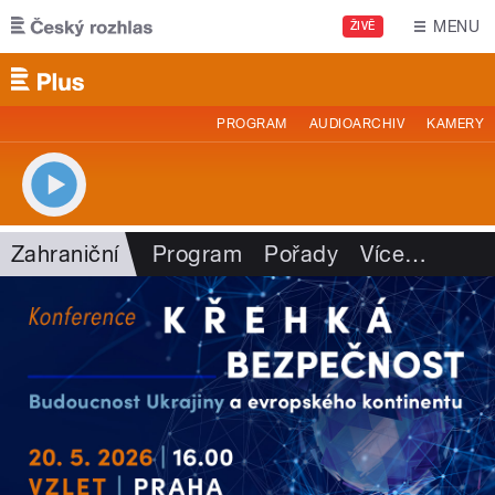
Přejít k hlavnímu obsahu
MENU
ŽIVĚ
PROGRAM
AUDIOARCHIV
KAMERY
Zahraniční
Program
Pořady
Více
…