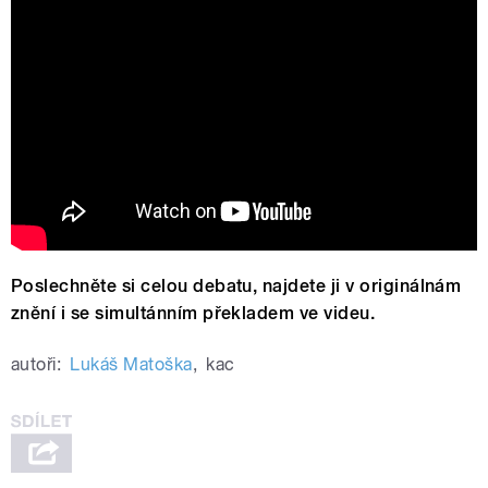
Evropa v éře Donalda Trumpa. Hosty
debaty jsou Simon Shuster a Slawomir
Sierakowski
Poslechněte si celou debatu, najdete ji v originálnám
znění i se simultánním překladem ve videu.
autoři:
Lukáš Matoška
,
kac