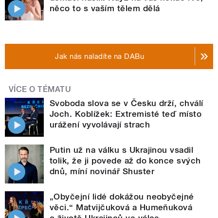
něco to s vaším tělem dělá
Jak nás naladíte na DABu
VÍCE O TÉMATU
Svoboda slova se v Česku drží, chválí
Joch. Koblížek: Extremisté teď místo
urážení vyvolávají strach
Putin už na válku s Ukrajinou vsadil
tolik, že ji povede až do konce svých
dnů, míní novinář Shuster
„Obyčejní lidé dokážou neobyčejné
věci.“ Matvijčuková a Humeňuková
o životě Ukrajinců ve válce