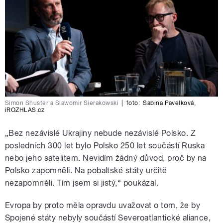
Simon Shuster a Slawomir Sierakowski
|
foto:
Sabina Pavelková
,
iROZHLAS.cz
„Bez nezávislé Ukrajiny nebude nezávislé Polsko. Z
posledních 300 let bylo Polsko 250 let součástí Ruska
nebo jeho satelitem. Nevidím žádný důvod, proč by na
Polsko zapomněli. Na pobaltské státy určitě
nezapomněli. Tím jsem si jistý,“ poukázal.
Evropa by proto měla opravdu uvažovat o tom, že by
Spojené státy nebyly součástí Severoatlantické aliance,