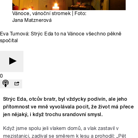
Vánoce, vánoční stromek | Foto:
Jana Matznerová
Eva Turnová: Strýc Eda to na Vánoce všechno pěkně
spočítal
0
Strýc Eda, otcův bratr, byl vždycky podivín, ale jeho
přítomnost ve mně vyvolávala pocit, že život má přece
jen nějaký, i když trochu srandovní smysl.
Když jsme spolu jeli vlakem domů, a vlak zastavil v
mezistanici, zadíval se směrem k lesu a prohodil: „Pět