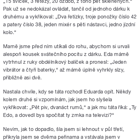
„15 svíček, 3 řetězy, 20 ozdob, z toho pět skleněných.“
Pak už se nedokázal ovládat, tančil od jednoho dárku k
druhému a vykřikoval: „Dva řetízky, troje ponožky číslo 42
a patery číslo 38, jeden mixér s pěti nástavci, jedno jízdní
kolo.“
Marně jsme před ním utíkali do rohu, abychom si urvali
alespoň kousek svátečního pocitu z dárku. Eda mámě
vytrhnul z ruky obdélníkový balíček a pronesl: „Jeden
vibrátor a čtyři baterky,“ až mámě úplně vyhrkly slzy,
přibližně asi dvě.
Nastala chvíle, kdy se táta rozhodl Eduarda opít. Někdy
kolem druhé si vzpomínám, jak jsem ho slyšela
vykřikovat: „Pět piv, dvanáct rumů,“ a jak mu táta říká: „Ty
Edo, a dovedl bys spočítat ty zrnka na televizi?“
Nevím, jak to dopadlo, šla jsem si lehnout v půl třetí,
přikryla jsem se dvěma peřinama a vstávala jsem v