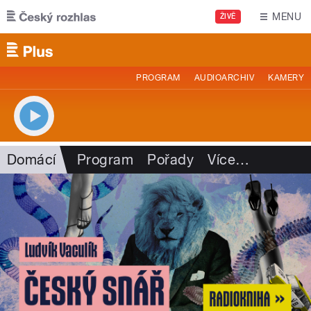
Přejít k hlavnímu obsahu
MENU
ŽIVĚ
PROGRAM
AUDIOARCHIV
KAMERY
Domácí
Program
Pořady
Více
…