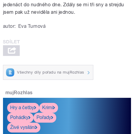
jedenáct do nudného dne. Zdály se mi tři sny a strejdu
jsem pak už neviděla ani jednou.
autor:
Eva Turnová
Všechny díly pořadu na mujRozhlas
mujRozhlas
Hry a četby
Krimi
Pohádky
Pořady
Živé vysílání