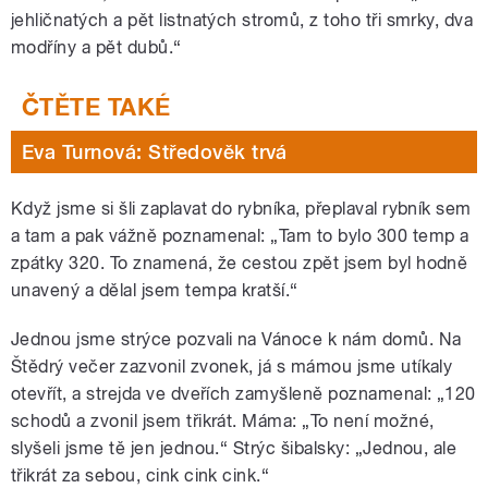
jehličnatých a pět listnatých stromů, z toho tři smrky, dva
modříny a pět dubů.“
Eva Turnová: Středověk trvá
Když jsme si šli zaplavat do rybníka, přeplaval rybník sem
a tam a pak vážně poznamenal: „Tam to bylo 300 temp a
zpátky 320. To znamená, že cestou zpět jsem byl hodně
unavený a dělal jsem tempa kratší.“
Jednou jsme strýce pozvali na Vánoce k nám domů. Na
Štědrý večer zazvonil zvonek, já s mámou jsme utíkaly
otevřít, a strejda ve dveřích zamyšleně poznamenal: „120
schodů a zvonil jsem třikrát. Máma: „To není možné,
slyšeli jsme tě jen jednou.“ Strýc šibalsky: „Jednou, ale
třikrát za sebou, cink cink cink.“