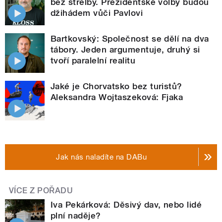
bez střelby. Prezidentské volby budou
džihádem vůči Pavlovi
Bartkovský: Společnost se dělí na dva
tábory. Jeden argumentuje, druhý si
tvoří paralelní realitu
Jaké je Chorvatsko bez turistů?
Aleksandra Wojtaszeková: Fjaka
Jak nás naladíte na DABu
VÍCE Z POŘADU
Iva Pekárková: Děsivý dav, nebo lidé
plní naděje?