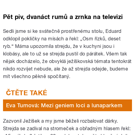
Pět piv, dvanáct rumů a zrnka na televizi
Sedli jsme si ke svátečně prostřenému stolu, Eduard
odklopil pokličky na mísách a řekl: „Osm řízků, deset
ryb.“ Máma upozornila strejdu, že v kuchyni jsou i
klobásy, ale to už se strejda pustil do párátek. Všem tak
nějak docházelo, že obvyklá ježíškovská témata tentokrát
nikdo rozvíjet nebude, ale že až strejda odejde, budeme
mít všechno pěkně spočítaný.
Eva Turnová: Mezi geniem loci a lunaparkem
Zazvonil Ježíšek a my jsme běželi rozbalovat dárky.
Strejda se zadíval na stromeček a obřadným hlasem řekl: