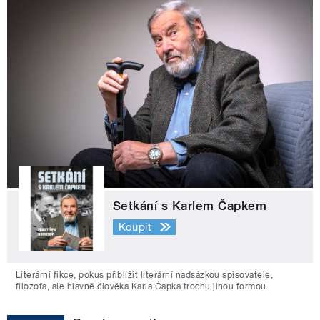
Setkání s Karlem Čapkem
Koupit
Literární fikce, pokus přiblížit literární nadsázkou spisovatele,
filozofa, ale hlavně člověka Karla Čapka trochu jinou formou.