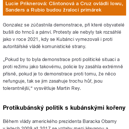
Lucie Priknerová: Clintonová a Cruz ovládli Iowu,
Sanders a Rubio budou žraloci primárek
Gonzalez se zúčastnila demonstrace, při které obyvatelé
bušili do hrnců a pánví. Protesty ale nebyly tak rozsáhlé
jako v roce 2021, kdy se Kubánci vymezovali i proti
autoritářské vládě komunistické strany.
„Pokud by to byla demonstrace proti politické situaci a
proti režimu jako takovému, policie by zasáhla extrémně
přísně, pokud je to demonstrace proti tomu, že něco
nefunguje, tak se jim zasahuje trochu hůř, jsou
tolerantnější,“ vysvětluje Martin Rey.
Protikubánský politik s kubánskými kořeny
Během vlády amerického prezidenta Baracka Obamy
v letech 2009 až 2017 se vztahy mezi Havanou a