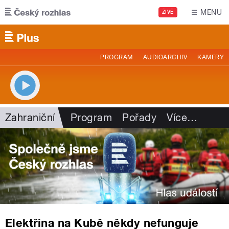
Přejít k hlavnímu obsahu
MENU
ŽIVĚ
PROGRAM
AUDIOARCHIV
KAMERY
Zahraniční
Program
Pořady
Více
…
Elektřina na Kubě někdy nefunguje