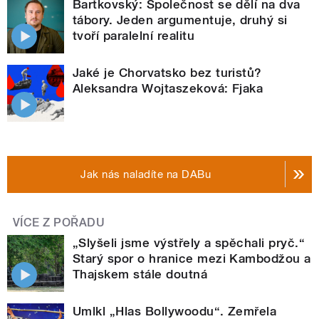
Bartkovský: Společnost se dělí na dva
tábory. Jeden argumentuje, druhý si
tvoří paralelní realitu
Jaké je Chorvatsko bez turistů?
Aleksandra Wojtaszeková: Fjaka
Jak nás naladíte na DABu
VÍCE Z POŘADU
„Slyšeli jsme výstřely a spěchali pryč.“
Starý spor o hranice mezi Kambodžou a
Thajskem stále doutná
Umlkl „Hlas Bollywoodu“. Zemřela