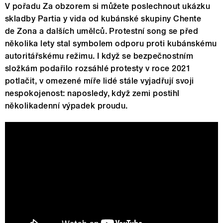
V pořadu Za obzorem si můžete poslechnout ukázku
skladby Partia y vida od kubánské skupiny Chente
de Zona a dalších umělců. Protestní song se před
několika lety stal symbolem odporu proti kubánskému
autoritářskému režimu. I když se bezpečnostním
složkám podařilo rozsáhlé protesty v roce 2021
potlačit, v omezené míře lidé stále vyjadřují svoji
nespokojenost: naposledy, když zemi postihl
několikadenní výpadek proudu.
Patria y Vida - Yotuel , Gente de Zona,
Decemer Bueno, Maykel Osorbo , El
Funky