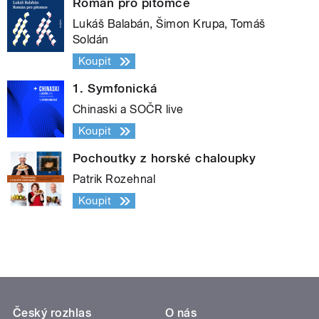
Román pro pitomce
Lukáš Balabán, Šimon Krupa, Tomáš
Soldán
Koupit
1. Symfonická
Chinaski a SOČR live
Koupit
Pochoutky z horské chaloupky
Patrik Rozehnal
Koupit
Český rozhlas
O nás