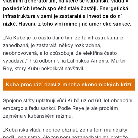
vlastním generátorům, na které se kubánská vláda v
posledních letech spoléhá stále častěji. Energetická
infrastruktura v zemi je zastaralá a investice do ní
nízké. Havana z toho viní mimo jiné americké sankce.
„Na Kubě je to často dané tím, že ta infrastruktura je
zanedbaná, je zastaralá, někdy rozkradená,
neobnovovaná, a to způsobuje, že elektřina často
vypadává,“ říká odborník na Latinskou Ameriku Martin
Rey, který Kubu několikrát navštívil.
Kuba prochází další z mnoha ekonomických krizí
Spojené státy uplatňují vůči Kubě už od 60. let obchodní
embargo a řadu sankcí. Podle Reye je ale problém
zejména v kubánském režimu.
„Kubánská vláda nechce přiznat, že na tom má nějaký
podíl i ona sama. Ale ten není nezanedbatelný, protože