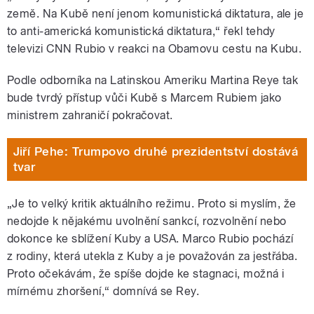
země. Na Kubě není jenom komunistická diktatura, ale je
to anti-americká komunistická diktatura,“ řekl tehdy
televizi CNN Rubio v reakci na Obamovu cestu na Kubu.
Podle odborníka na Latinskou Ameriku Martina Reye tak
bude tvrdý přístup vůči Kubě s Marcem Rubiem jako
ministrem zahraničí pokračovat.
Jiří Pehe: Trumpovo druhé prezidentství dostává
tvar
„Je to velký kritik aktuálního režimu. Proto si myslím, že
nedojde k nějakému uvolnění sankcí, rozvolnění nebo
dokonce ke sblížení Kuby a USA. Marco Rubio pochází
z rodiny, která utekla z Kuby a je považován za jestřába.
Proto očekávám, že spíše dojde ke stagnaci, možná i
mírnému zhoršení,“ domnívá se Rey.