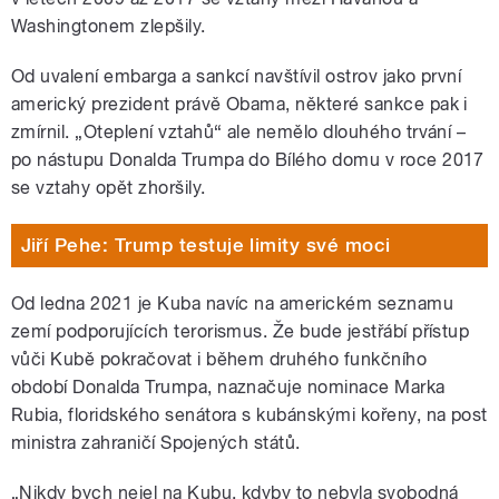
Washingtonem zlepšily.
Od uvalení embarga a sankcí navštívil ostrov jako první
americký prezident právě Obama, některé sankce pak i
zmírnil. „Oteplení vztahů“ ale nemělo dlouhého trvání –
po nástupu Donalda Trumpa do Bílého domu v roce 2017
se vztahy opět zhoršily.
Jiří Pehe: Trump testuje limity své moci
Od ledna 2021 je Kuba navíc na americkém seznamu
zemí podporujících terorismus. Že bude jestřábí přístup
vůči Kubě pokračovat i během druhého funkčního
období Donalda Trumpa, naznačuje nominace Marka
Rubia, floridského senátora s kubánskými kořeny, na post
ministra zahraničí Spojených států.
„Nikdy bych nejel na Kubu, kdyby to nebyla svobodná