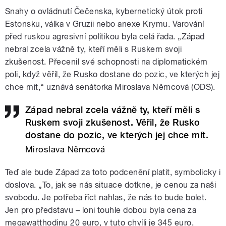
Snahy o ovládnutí Čečenska, kybernetický útok proti
Estonsku, válka v Gruzii nebo anexe Krymu. Varování
před ruskou agresivní politikou byla celá řada.
„
Západ
nebral zcela vážně ty, kteří měli s Ruskem svoji
zkušenost. Přecenil své schopnosti na diplomatickém
poli, když věřil, že Rusko dostane do pozic, ve kterých jej
chce mít,
“ uznává senátorka Miroslava Němcová (ODS).
Západ nebral zcela vážně ty, kteří měli s
Ruskem svoji zkušenost. Věřil, že Rusko
dostane do pozic, ve kterých jej chce mít.
Miroslava Němcová
Teď ale bude Západ za toto podcenění platit, symbolicky i
doslova. „
To, jak se nás situace dotkne, je cenou za naši
svobodu. Je potřeba říct nahlas, že nás to bude bolet.
Jen pro představu
–
loni touhle dobou byla cena za
megawatthodinu 20 euro, v tuto chvíli je 345 euro.