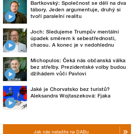
Bartkovský: Společnost se dělí na dva
tábory. Jeden argumentuje, druhý si
tvoří paralelní realitu
Joch: Sledujeme Trumpův mentální
úpadek směrem k sebestřednosti,
chaosu. A konec je v nedohlednu
Michopulos: Čeká nás občanská válka
bez střelby. Prezidentské volby budou
džihádem vůči Pavlovi
Jaké je Chorvatsko bez turistů?
Aleksandra Wojtaszeková: Fjaka
Jak nás naladíte na DABu