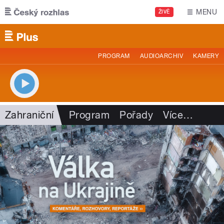
Přejít k hlavnímu obsahu
MENU
ŽIVĚ
PROGRAM
AUDIOARCHIV
KAMERY
Zahraniční
Program
Pořady
Více
…