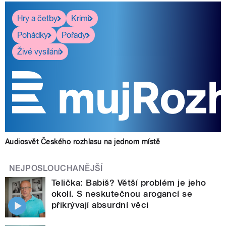
Hry a četby
Krimi
Pohádky
Pořady
Živé vysílání
Audiosvět Českého rozhlasu na jednom místě
NEJPOSLOUCHANĚJŠÍ
Telička: Babiš? Větší problém je jeho
okolí. S neskutečnou arogancí se
přikrývají absurdní věci