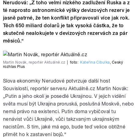
Nerudová: „Z toho velmi nízkého zadlužení Ruska a z
té naprosto astronomické výšky devizových rezerv je
jasně patrné, že ten konflikt připravovali více jak rok.
Těch 650 miliard dolarů je tak vysoká částka, že to
skutečně nealokujete v devizových rezervách za pár
měsíců.“
Martin Novák, reportér Aktuálně.cz
|
foto:
Kateřina Cibulka
,
Český
rozhlas Plus
Slova ekonomky Nerudové potvrzuje další host
Souvislostí,
reportér serveru Aktuálně.cz Martin Novák:
„
Putin a jeho okolí je posedlé Ukrajinou. V jejich vidění
světa musí být Ukrajina proruská, poslušná Moskvě, nebo
nemá právo na existenci. Putin doma vybičoval tu
nenávist vůči Ukrajině, vůči takzvaným ukrajinským
nacistům. S tím, jaké má ego, bude teď velice obtížné
přimět ho k zastavení bojů.
“