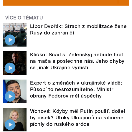
VÍCE O TÉMATU
Libor Dvořák: Strach z mobilizace žene
Rusy do zahraničí
Kličko: Snad si Zelenskyj nebude hrát
na mača a poslechne nás. Jeho chyby
se jinak Ukrajině vymstí
Expert o změnách v ukrajinské vládě:
Působí to nesrozumitelně. Ministr
obrany Fedorov měl úspěchy
Víchová: Kdyby měl Putin poušť, došel
by písek? Útoky Ukrajinců na rafinerie
píchly do ruského srdce