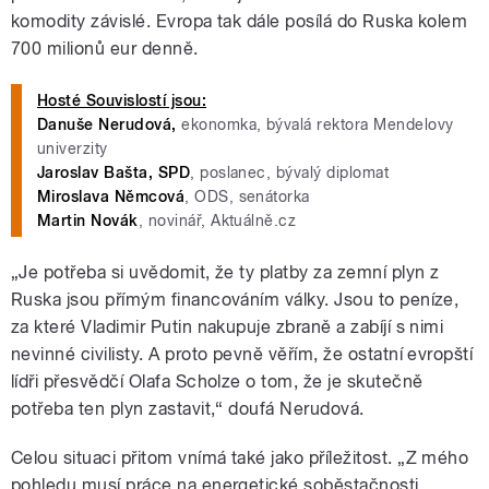
komodity závislé. Evropa tak dále posílá do Ruska kolem
700 milionů eur denně.
Hosté Souvislostí jsou:
Danuše Nerudová,
ekonomka, bývalá rektora Mendelovy
univerzity
Jaroslav Bašta, SPD
, poslanec, bývalý diplomat
Miroslava Němcová
, ODS, senátorka
Martin Novák
, novinář, Aktuálně.cz
„
Je potřeba si uvědomit, že ty platby za zemní plyn z
Ruska jsou přímým financováním války. Jsou to peníze,
za které Vladimir Putin nakupuje zbraně a zabíjí s nimi
nevinné civilisty. A proto pevně věřím, že ostatní evropští
lídři přesvědčí Olafa Scholze o tom, že je skutečně
potřeba ten plyn zastavit,
“
doufá Nerudová.
Celou situaci přitom vnímá také jako příležitost.
„
Z mého
pohledu musí práce na energetické soběstačnosti