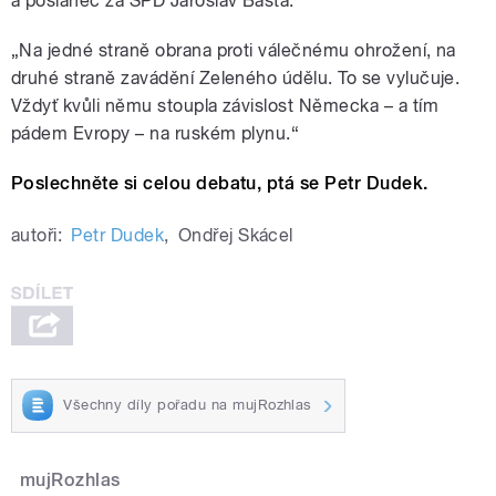
a poslanec za SPD Jaroslav Bašta:
„
Na jedné straně obrana proti válečnému ohrožení, na
druhé straně zavádění Zeleného údělu. To se vylučuje.
Vždyť kvůli němu stoupla závislost Německa
–
a tím
pádem Evropy
–
na ruském plynu.
“
Poslechněte si celou debatu, ptá se Petr Dudek.
autoři:
Petr Dudek
,
Ondřej Skácel
Všechny díly pořadu na mujRozhlas
mujRozhlas