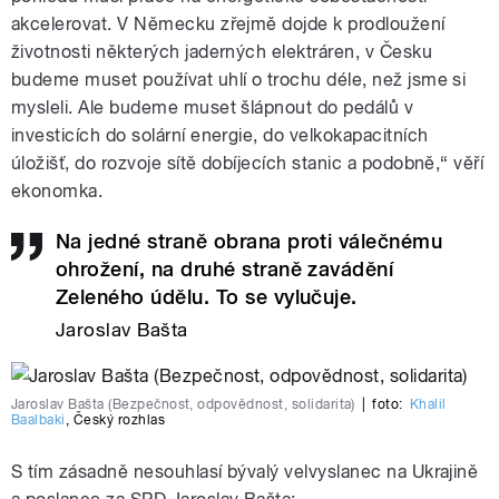
akcelerovat. V Německu zřejmě dojde k prodloužení
životnosti některých jaderných elektráren, v Česku
budeme muset používat uhlí o trochu déle, než jsme si
mysleli. Ale budeme muset šlápnout do pedálů v
investicích do solární energie, do velkokapacitních
úložišť, do rozvoje sítě dobíjecích stanic a podobně,
“
věří
ekonomka.
Na jedné straně obrana proti válečnému
ohrožení, na druhé straně zavádění
Zeleného údělu. To se vylučuje.
Jaroslav Bašta
Jaroslav Bašta (Bezpečnost, odpovědnost, solidarita)
|
foto:
Khalil
Baalbaki
,
Český rozhlas
S tím zásadně nesouhlasí bývalý velvyslanec na Ukrajině