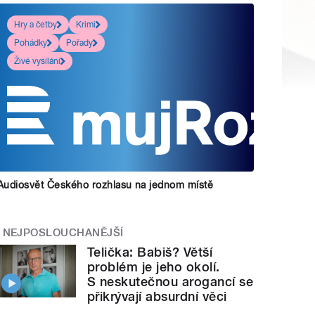
Hry a četby
Krimi
Pohádky
Pořady
Živé vysílání
Audiosvět Českého rozhlasu na jednom místě
NEJPOSLOUCHANĚJŠÍ
Telička: Babiš? Větší
problém je jeho okolí.
S neskutečnou arogancí se
přikrývají absurdní věci