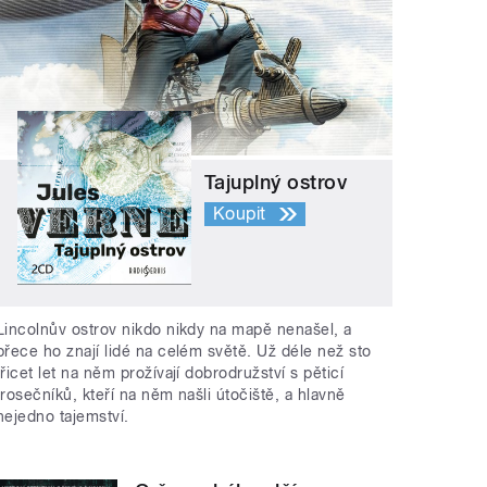
Tajuplný ostrov
Koupit
Lincolnův ostrov nikdo nikdy na mapě nenašel, a
přece ho znají lidé na celém světě. Už déle než sto
třicet let na něm prožívají dobrodružství s pěticí
trosečníků, kteří na něm našli útočiště, a hlavně
nejedno tajemství.