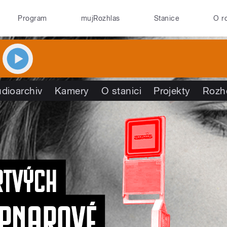
Program
mujRozhlas
Stanice
O r
dioarchiv
Kamery
O stanici
Projekty
Rozh