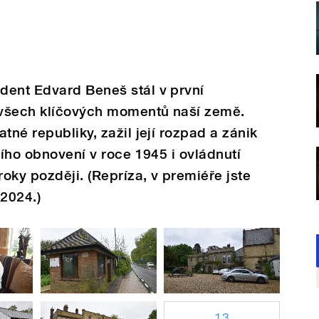
dent Edvard Beneš stál v první
u všech klíčových momentů naší země.
tné republiky, zažil její rozpad a zánik
jího obnovení v roce 1945 i ovládnutí
roky později. (Repríza, v premiéře jste
 2024.)
13