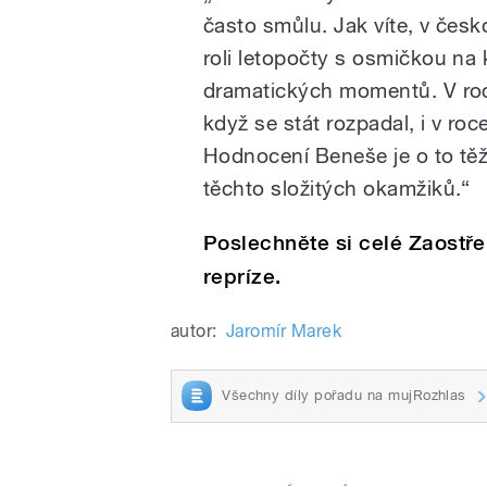
často smůlu. Jak víte, v česk
roli letopočty s osmičkou na 
dramatických momentů. V roce
když se stát rozpadal, i v ro
Hodnocení Beneše je o to těž
těchto složitých okamžiků.“
Poslechněte si celé Zaostř
repríze.
autor:
Jaromír Marek
Všechny díly pořadu na mujRozhlas