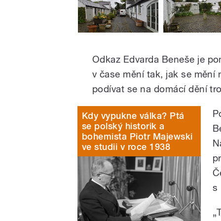
Odkaz Edvarda Beneše je pon
v čase mění tak, jak se mění
podívat se na domácí dění t
P
Kdy vypukne válka? Ptá
se polský historik a
B
bohemista Piotr Majewski
N
ve studii v roce 1938
p
Č
s
„T