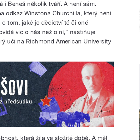
á i Beneš několik tváří. A není sám.
eba odkaz Winstona Churchilla, který není
o tom, jaké je dědictví té či oné
ovídá víc o nás než o ní,“ nastiňuje
erý učí na Richmond American University
bnost, která žila ve složité době. A měl