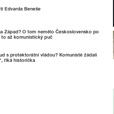
tí Edvarda Beneše
na Západ? O tom nemělo Československo po
il to až komunistický puč
soud s protektorátní vládou? Komunisté žádali
, říká historička