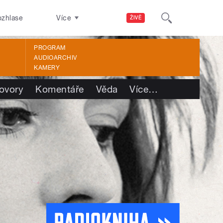
ozhlase
Více
ŽIVĚ
PROGRAM
AUDIOARCHIV
KAMERY
ovory
Komentáře
Věda
Více
…