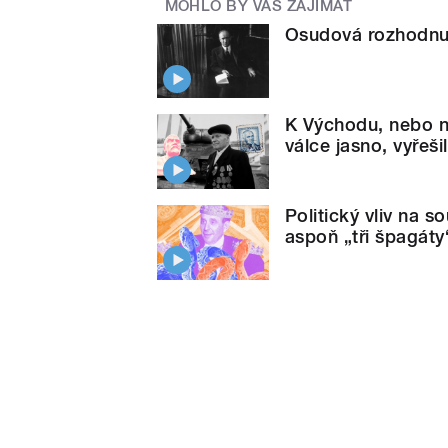
MOHLO BY VÁS ZAJÍMAT
Osudová rozhodnu
K Východu, nebo 
válce jasno, vyřeš
Politický vliv na 
aspoň „tři špagáty“