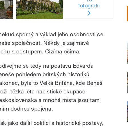
fotografií
ěkud sporný a výklad jeho osobnosti se
 naše společnost. Někdy je zajímavé
rochu s odstupem. Cizíma očima.
odívejme se tedy na postavu Edvarda
eneše pohledem britských historiků.
akonec, byla to Velká Británii, kde Beneš
rožil těžká léta nacistické okupace
eskoslovenska a mnohá místa jsou tam
 ním dodnes spojena.
ak jako další politici a historické postavy,