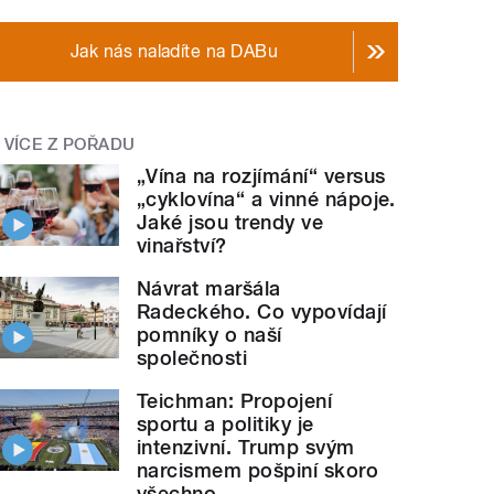
Jak nás naladíte na DABu
VÍCE Z POŘADU
„Vína na rozjímání“ versus
„cyklovína“ a vinné nápoje.
Jaké jsou trendy ve
vinařství?
Návrat maršála
Radeckého. Co vypovídají
pomníky o naší
společnosti
Teichman: Propojení
sportu a politiky je
intenzivní. Trump svým
narcismem pošpiní skoro
všechno