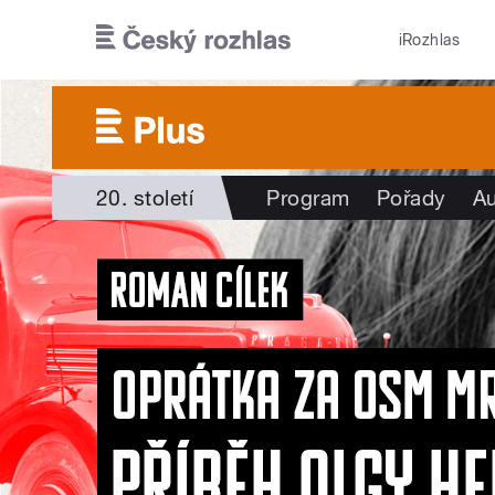
Přejít k hlavnímu obsahu
iRozhlas
20. století
Program
Pořady
Au