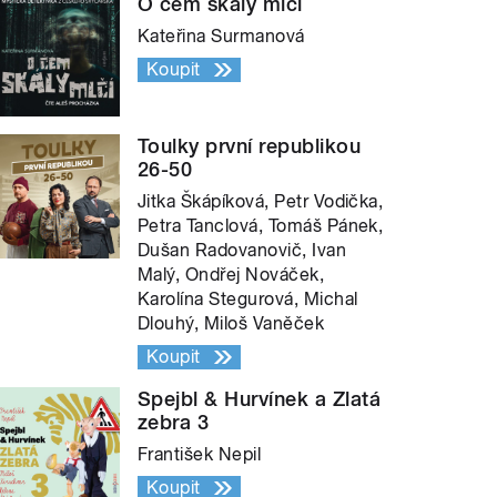
O čem skály mlčí
Kateřina Surmanová
Koupit
Toulky první republikou
26-50
Jitka Škápíková, Petr Vodička,
Petra Tanclová, Tomáš Pánek,
Dušan Radovanovič, Ivan
Malý, Ondřej Nováček,
Karolína Stegurová, Michal
Dlouhý, Miloš Vaněček
Koupit
Spejbl & Hurvínek a Zlatá
zebra 3
František Nepil
Koupit