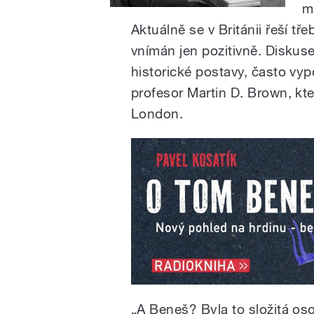
m
Aktuálně se v Británii řeší tř
vnímán jen pozitivně. Diskuse 
historické postavy, často vyp
profesor Martin D. Brown, kt
London.
„A Beneš? Byla to složitá oso