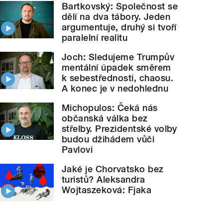
Bartkovský: Společnost se
dělí na dva tábory. Jeden
argumentuje, druhý si tvoří
paralelní realitu
Joch: Sledujeme Trumpův
mentální úpadek směrem
k sebestřednosti, chaosu.
A konec je v nedohlednu
Michopulos: Čeká nás
občanská válka bez
střelby. Prezidentské volby
budou džihádem vůči
Pavlovi
Jaké je Chorvatsko bez
turistů? Aleksandra
Wojtaszeková: Fjaka