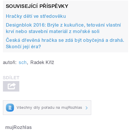
SOUVISEJÍCÍ PŘÍSPĚVKY
Hračky dětí ve středověku
Designblok 2016: Brýle z kukuřice, tetování vlastní
krví nebo stavební materiál z mořské soli
Česká dřevěná hračka se zdá být obyčejná a drahá.
Skončí její éra?
autoři:
sch
,
Radek Kříž
Všechny díly pořadu na mujRozhlas
mujRozhlas