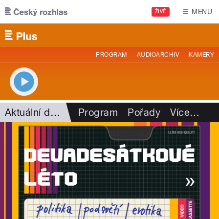
Přejít k hlavnímu obsahu
MENU
ŽIVĚ
PROGRAM
AUDIOARCHIV
KAMERY
Aktuální dění
Program
Pořady
Více
…