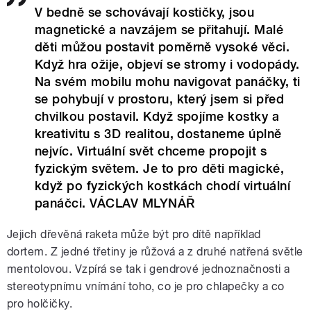
V bedně se schovávají kostičky, jsou
magnetické a navzájem se přitahují. Malé
děti můžou postavit poměrně vysoké věci.
Když hra ožije, objeví se stromy i vodopády.
Na svém mobilu mohu navigovat panáčky, ti
se pohybují v prostoru, který jsem si před
chvilkou postavil. Když spojíme kostky a
kreativitu s 3D realitou, dostaneme úplně
nejvíc. Virtuální svět chceme propojit s
fyzickým světem. Je to pro děti magické,
když po fyzických kostkách chodí virtuální
panáčci. VÁCLAV MLYNÁŘ
Jejich dřevěná raketa může být pro dítě například
dortem. Z jedné třetiny je růžová a z druhé natřená světle
mentolovou. Vzpírá se tak i gendrové jednoznačnosti a
stereotypnímu vnímání toho, co je pro chlapečky a co
pro holčičky.