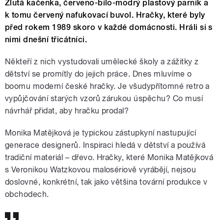
Žlutá kačenka, červeno-bílo-modrý plastový parník a
k tomu červený nafukovací buvol. Hračky, které byly
před rokem 1989 skoro v každé domácnosti. Hráli si s
nimi dnešní třicátníci.
Někteří z nich vystudovali umělecké školy a zážitky z
dětství se promítly do jejich práce. Dnes mluvíme o
boomu moderní české hračky. Je všudypřítomné retro a
vypůjčování starých vzorů zárukou úspěchu? Co musí
návrhář přidat, aby hračku prodal?
Monika Matějková je typickou zástupkyní nastupující
generace designerů. Inspiraci hledá v dětství a používá
tradiční materiál – dřevo. Hračky, které Monika Matějková
s Veronikou Watzkovou malosériově vyrábějí, nejsou
doslovné, konkrétní, tak jako většina tovární produkce v
obchodech.