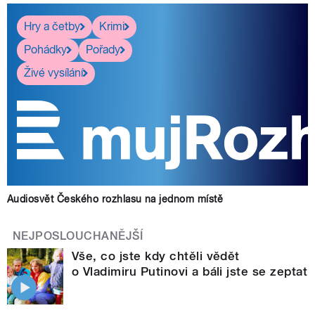
Hry a četby
Krimi
Pohádky
Pořady
Živé vysílání
Audiosvět Českého rozhlasu na jednom místě
NEJPOSLOUCHANĚJŠÍ
Vše, co jste kdy chtěli vědět
o Vladimiru Putinovi a báli jste se zeptat