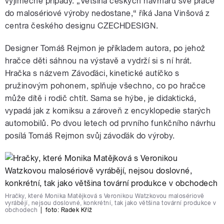
výjimečné případy. „Většina českých návrhářů své práce
do malosériové výroby nedostane,“ říká Jana Vinšová z
centra českého designu CZECHDESIGN.
Designer Tomáš Rejmon je příkladem autora, po jehož
hračce děti sáhnou na výstavě a vydrží si s ní hrát.
Hračka s názvem Závoďáci, kinetické autíčko s
pružinovým pohonem, splňuje všechno, co po hračce
může dítě i rodič chtít. Sama se hýbe, je didaktická,
vypadá jak z komiksu a zároveň z encyklopedie starých
automobilů. Po dvou letech od prvního funkčního návrhu
posílá Tomáš Rejmon svůj závoďák do výroby.
Hračky, které Monika Matějková s Veronikou Watzkovou malosériově
vyrábějí, nejsou doslovné, konkrétní, tak jako většina tovární produkce v
obchodech
|
foto:
Radek Kříž