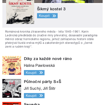
Šikmý kostel 3
Koupit
Románová kronika ztraceného města - léta 1945–1961. Karin
Lednická předkládá do značné míry převratný, dosavadní paradigma
měnící obraz hornického regionu, jehož zahlazenou historii stále
překrývá tlustá vrstva mýtů a zakořeněných stereotypů o „černé
zemi a rudém kraji“.
Díky za každé nové ráno
Halina Pawlowská
Koupit
Půlnoční párty S+Š
Jiří Suchý, Jiří Šlitr
Koupit
Severka