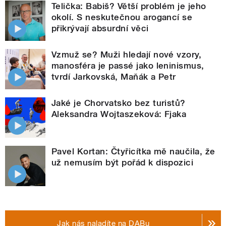
Telička: Babiš? Větší problém je jeho
okolí. S neskutečnou arogancí se
přikrývají absurdní věci
Vzmuž se? Muži hledají nové vzory,
manosféra je passé jako leninismus,
tvrdí Jarkovská, Maňák a Petr
Jaké je Chorvatsko bez turistů?
Aleksandra Wojtaszeková: Fjaka
Pavel Kortan: Čtyřicítka mě naučila, že
už nemusím být pořád k dispozici
Jak nás naladíte na DABu