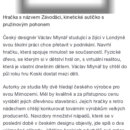
Hračka s názvem Závoďáci, kinetické autíčko s
pružinovým pohonem
Český designér Václav Mlynář studující a žijící v Londýně
svou školní práci chce přetavit v podnikání. Navrhl
hračku, která spojuje minulost se současností. Fyzické
dřevo, se kterým si v dětství hrál on, s virtuální realitou,
která je vlastní dnešním dětem. Václav Mlynář by chtěl do
půl roku hru Koski dostat mezi děti.
Autorky ze studia My dvě hledají českého výrobce pro
svou Mimozemi. Měl by kvalitně a za přístupnou cenu
vyrábět jejich dřevěnou stavebnici. Jejich hračky s retro
nádechem chtějí konkurovat továrním výrobkům velkých
producentů. Navzdory množství nápadů, které se v
poslední době v českém designu objevily, jde spíš o dva