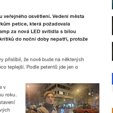
u veřejného osvětlení. Vedení města
kům petice, která požadovala
amp za nová LED svítidla s bílou
kritiků do noční doby nepatří, protože
ry přislíbil, že nově bude na některých
co teplejší. Podle petentů jde jen o
a v
mu roku.
stavení
ových