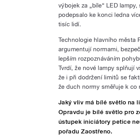
výbojek za „bíle“ LED lampy, 
podepsalo ke konci ledna víc
tisíc lidí.
Technologie hlavního města P
argumentují normami, bezpeč
lepším rozpoznáváním pohybu
Tvrdí, že nové lampy splňují v
že i při dodržení limitů se fa
že duch normy směřuje k co 
Jaký vliv má bílé světlo na
Opravdu je bílé světlo pro z
ústupek iniciátory petice n
pořadu Zaostřeno.