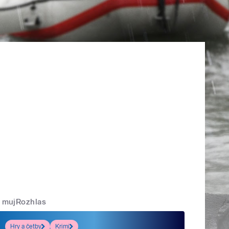
mujRozhlas
Hry a četby
Krimi