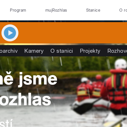
Program
mujRozhlas
Stanice
O r
oarchiv
Kamery
O stanici
Projekty
Rozhov