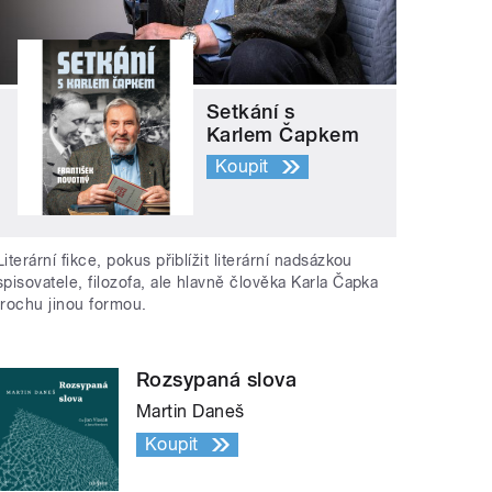
Setkání s
Karlem Čapkem
Koupit
Literární fikce, pokus přiblížit literární nadsázkou
spisovatele, filozofa, ale hlavně člověka Karla Čapka
trochu jinou formou.
Rozsypaná slova
Martin Daneš
Koupit