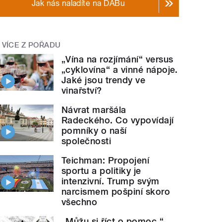
Jak nás naladíte na DABu
VÍCE Z POŘADU
„Vína na rozjímání“ versus
„cyklovína“ a vinné nápoje.
Jaké jsou trendy ve
vinařství?
Návrat maršála
Radeckého. Co vypovídají
pomníky o naší
společnosti
Teichman: Propojení
sportu a politiky je
intenzivní. Trump svým
narcismem pošpiní skoro
všechno
„Můžu si říct o pomoc.“