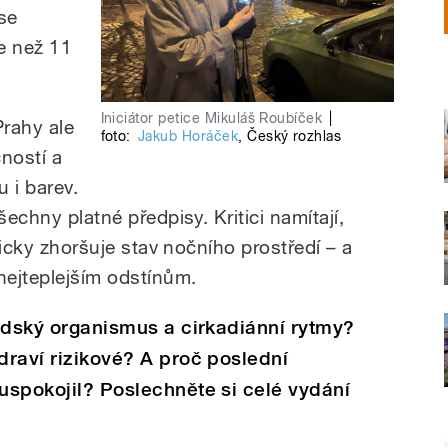
se
e než 11
Iniciátor petice Mikuláš Roubíček
|
rahy ale
foto:
Jakub Horáček
,
Český rozhlas
ností a
 i barev.
šechny platné předpisy. Kritici namítají,
kticky zhoršuje stav nočního prostředí – a
nejteplejším odstínům.
 lidský organismus a cirkadiánní rytmy?
draví rizikové? A proč poslední
euspokojil? Poslechněte si celé vydání