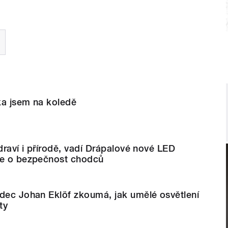
ka jsem na koledě
zdraví i přírodě, vadí Drápalové nové LED
de o bezpečnost chodců
ědec Johan Eklöf zkoumá, jak umělé osvětlení
ty