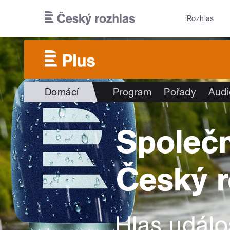
Přejít k hlavnímu obsahu
iRozhlas
Domácí
Program
Pořady
Audi