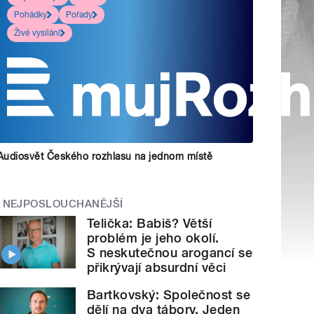
Pohádky
Pořady
Živé vysílání
Audiosvět Českého rozhlasu na jednom místě
NEJPOSLOUCHANĚJŠÍ
Telička: Babiš? Větší
problém je jeho okolí.
S neskutečnou arogancí se
přikrývají absurdní věci
Bartkovský: Společnost se
dělí na dva tábory. Jeden