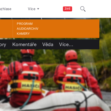
ozhlase
Více
ŽIVĚ
PROGRAM
AUDIOARCHIV
KAMERY
ory
Komentáře
Věda
Více
…